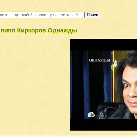
липп Киркоров Однажды