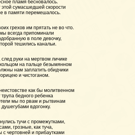
сное пламя бесновалось.
 этой сумасшедшей скорости
е в памяти перемешалось.
оих грехов им прятать не во что.
мы всегда припоминали
добранную в поле девочку,
торой тешились канальи.
 след руки на мертвом личике
кольцом на пальце безымянном
лжны нам заплатить обидчики
орицею и чистоганом.
неистовстве как бы молитвенном
 трупа бедного ребенка
тели мы по рвам и рытвинам
 душегубами вдогонку.
нулись тучи с промежутками,
сами, грозные, как туча,
 с чертовней и прибаутками