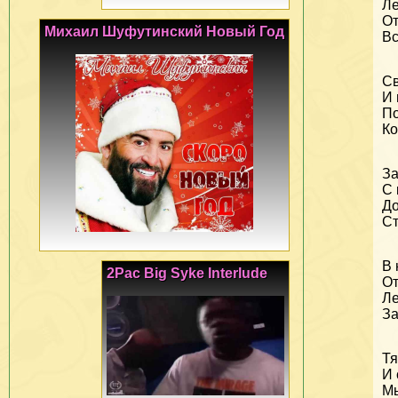
Ле
От
Михаил Шуфутинский Новый Год
Вс
Св
И 
По
Ко
За
С 
До
Ст
В 
2Pac Big Syke Interlude
От
Ле
За
Тя
И 
Мы