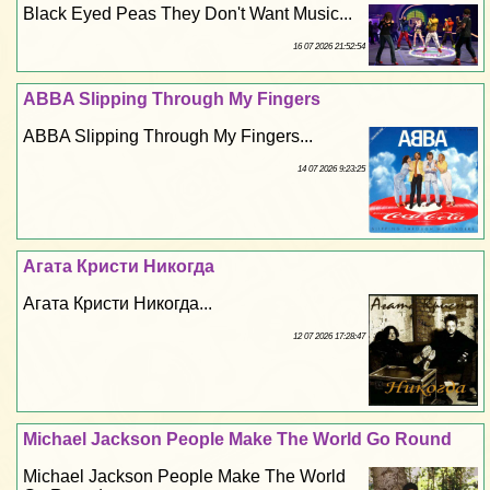
Black Eyed Peas They Don't Want Music...
16 07 2026 21:52:54
ABBA Slipping Through My Fingers
ABBA Slipping Through My Fingers...
14 07 2026 9:23:25
Агата Кристи Никогда
Агата Кристи Никогда...
12 07 2026 17:28:47
Michael Jackson People Make The World Go Round
Michael Jackson People Make The World