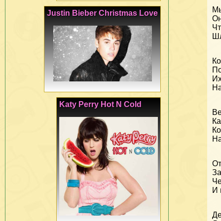
Мы
Justin Bieber Christmas Love
Он
Чт
Шл
Ко
По
Их
На
Katy Perry Hot N Cold
Bе
Ка
Ко
На
От
За
Че
И 
Де