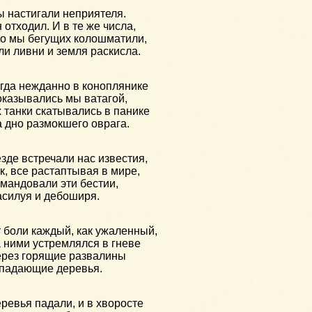
 настигали неприятеля.
 отходил. И в те же числа,
о мы бегущих колошматили,
и ливни и земля раскисла.
гда нежданно в коноплянике
казывались мы ватагой,
 танки скатывались в панике
 дно размокшего оврага.
зде встречали нас известия,
к, все растаптывая в мире,
мандовали эти бестии,
силуя и дебоширя.
 боли каждый, как ужаленный,
 ними устремлялся в гневе
рез горящие развалины
падающие деревья.
ревья падали, и в хворосте