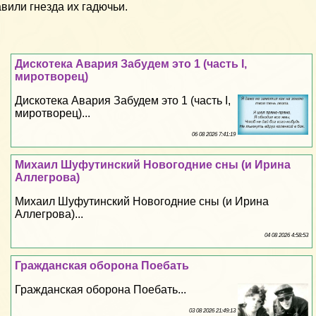
вили гнезда их гадючьи.
Дискотека Авария Забудем это 1 (часть I,
миротворец)
Дискотека Авария Забудем это 1 (часть I,
миротворец)...
06 08 2026 7:41:19
Михаил Шуфутинский Новогодние сны (и Ирина
Аллегрова)
Михаил Шуфутинский Новогодние сны (и Ирина
Аллегрова)...
04 08 2026 4:58:53
Гражданская оборона Поeбaть
Гражданская оборона Поeбaть...
03 08 2026 21:49:13