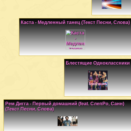
Каста - Медленный танец (Текст Песни, Слова)
Блестящие Одноклассники
Рем Дигга - Первый домашний (feat. СлепРо, Санн)
(Текст Песни, Слова)