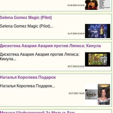
01 08 2026 15:13:49
Selena Gomez Magic (Pilot)
Selena Gomez Magic (Pilot)...
31 07 2026 10:34:34
Дискотека Авария Авария против Ляписа: Кинула
Дискотека Авария Авария против Ляписа:
Кинула...
30 07 2026 23:33:42
Наталья Королева Подарок
Наталья Королева Подарок...
29 07 2026 7:16:45
Михаил Шуфутинский За Милых Дам