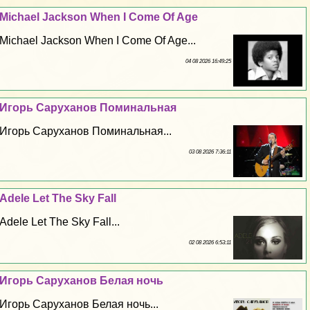
Michael Jackson When I Come Of Age
Michael Jackson When I Come Of Age...
04 08 2026 16:49:25
Игорь Саруханов Поминальная
Игорь Саруханов Поминальная...
03 08 2026 7:36:11
Adele Let The Sky Fall
Adele Let The Sky Fall...
02 08 2026 6:53:11
Игорь Саруханов Белая ночь
Игорь Саруханов Белая ночь...