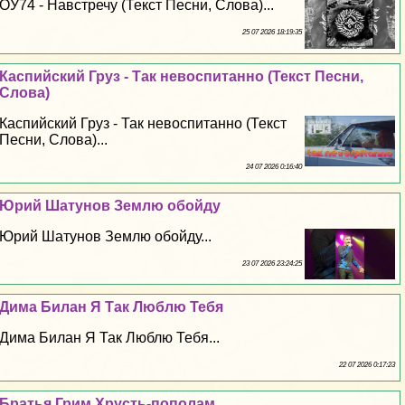
ОУ74 - Навстречу (Текст Песни, Слова)...
25 07 2026 18:19:35
Каспийский Груз - Так невоспитанно (Текст Песни,
Слова)
Каспийский Груз - Так невоспитанно (Текст
Песни, Слова)...
24 07 2026 0:16:40
Юрий Шатунов Землю обойду
Юрий Шатунов Землю обойду...
23 07 2026 23:24:25
Дима Билан Я Так Люблю Тебя
Дима Билан Я Так Люблю Тебя...
22 07 2026 0:17:23
Братья Грим Хрусть-пополам