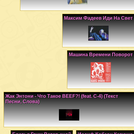
Максим Фадеев Иди На Свет
Машина Времени Поворот
Жак Энтони - Что Такое BEEF?! (feat. С-4) (Текст
Песни, Слова)