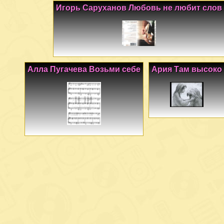
Игорь Саруханов Любовь не любит слов
Алла Пугачева Возьми себе
Ария Там высоко