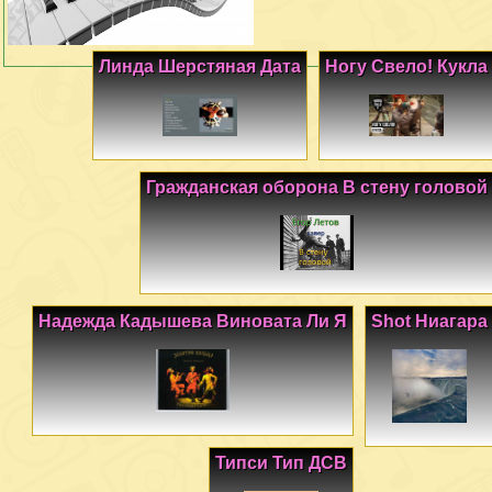
Линда Шерстяная Дата
Ногу Свело! Кукла
Гражданская оборона В стену головой
Надежда Кадышева Виновата Ли Я
Shot Ниагара
Типси Тип ДСВ