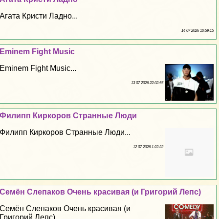
Агата Кристи Ладно...
14 07 2026 10:59:15
Eminem Fight Music
Eminem Fight Music...
13 07 2026 22:32:55
Филипп Киркоров Странные Люди
Филипп Киркоров Странные Люди...
12 07 2026 1:22:22
Семён Слепаков Очень красивая (и Григорий Лепс)
Семён Слепаков Очень красивая (и
Григорий Лепс)...