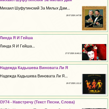
Михаил Шуфутинский За Милых Дам...
28 07 2026 3:47:58
Линда Я И Гeйша
Линда Я И Гeйша...
27 07 2026 16:46:13
Надежда Кадышева Виновата Ли Я
Надежда Кадышева Виновата Ли Я...
26 07 2026 1:31:12
ОУ74 - Навстречу (Текст Песни, Слова)