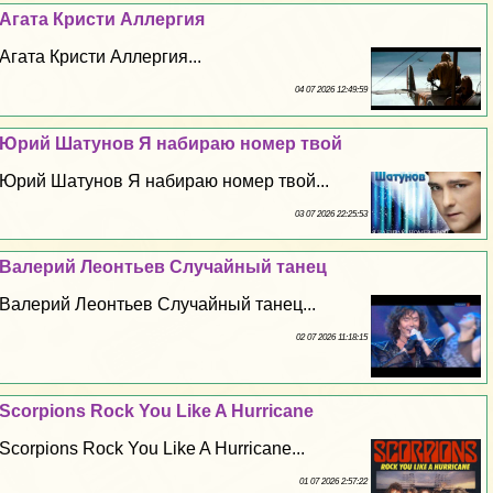
Агата Кристи Аллергия
Агата Кристи Аллергия...
04 07 2026 12:49:59
Юрий Шатунов Я набираю номер твой
Юрий Шатунов Я набираю номер твой...
03 07 2026 22:25:53
Валерий Леонтьев Случайный танец
Валерий Леонтьев Случайный танец...
02 07 2026 11:18:15
Scorpions Rock You Like A Hurricane
Scorpions Rock You Like A Hurricane...
01 07 2026 2:57:22