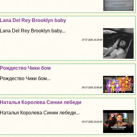
Lana Del Rey Brooklyn baby
Lana Del Rey Brooklyn baby...
07 07 2026 16:39:44
Рождество Чики бом
Рождество Чики бом...
06 07 2026 10:46:46
Наталья Королева Синии лебеди
Наталья Королева Синии лебеди...
05 07 2026 23:20:43