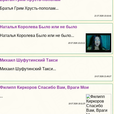
Братья Грим Хрусть-пополам...
21 07 2026 10:16:41
Наталья Королева Было или не было
Наталья Королева Было или не было...
20 07 2026 10:23:31
Михаил Шуфутинский Такси
Михаил Шуфутинский Такси...
19 07 2026 21:49:27
Филипп Киркоров Спасибо Вам, Враги Мои
...
18 07 2026 18:11:25