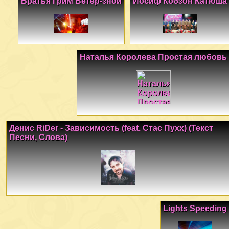
Братья Грим Ветер-зной
Иосиф Кобзон Катюша
Наталья Королева Простая любовь
Денис RiDer - Зависимость (feat. Стас Пухх) (Текст
Песни, Слова)
Lights Speeding