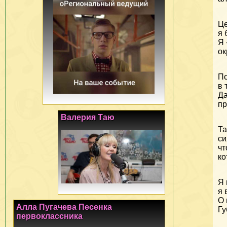
Це
я 
Я 
ок
По
в 
Да
пр
Валерия Таю
Та
си
чт
ко
Я 
я 
О 
Алла Пугачева Песенка
Гу
первоклассника