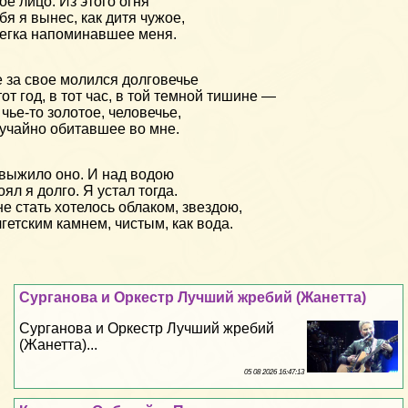
ое лицо. Из этого огня
бя я вынес, как дитя чужое,
егка напоминавшее меня.
 за свое молился долговечье
тот год, в тот час, в той темной тишине —
 чье-то золотое, человечье,
учайно обитавшее во мне.
выжило оно. И над водою
оял я долго. Я устал тогда.
е стать хотелось облаком, звездою,
гетским камнем, чистым, как вода.
Сурганова и Оркестр Лучший жребий (Жанетта)
Сурганова и Оркестр Лучший жребий
(Жанетта)...
05 08 2026 16:47:13