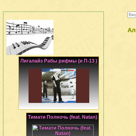
Ал
Лигалайз Рабы рифмы (и П-13 )
Тимати Полночь (feat. Natan)