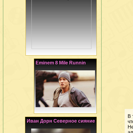
Eminem 8 Mile Runnin
В 
Иван Дорн Северное сияние
чт
Не
ал