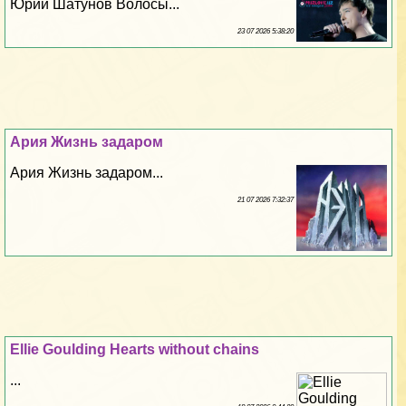
Юрий Шатунов Волосы...
23 07 2026 5:38:20
Ария Жизнь задаром
Ария Жизнь задаром...
21 07 2026 7:32:37
Ellie Goulding Hearts without chains
...