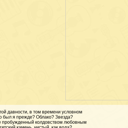
той давности, в том времени условном
о был я прежде? Облако? Звезда?
 пробужденный колдовством любовным
гетский камень, чистый, как вода?