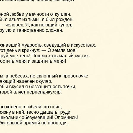
ной любви у вечности откуплен,
был изъят из тьмы, я был рожден.
— человек. Я, как поющий купол,
ругло и таинственно сложен.
знавший мудрость, сведущий в искусствах,
тот день я крикнул: — О земля моя!
руй мне тень! Пошли хоть малый кустик-
остить меня и защитить меня!
м, в небесах, не склонный к проволочке
яющий нацелен окуляр,
обы вкусил я беззащитность точки,
торой алчет перпендикуляр.
по колено в гибели, по пояс,
вязну в ней, тесно дышать груди.
школьник обезумевший! Опомнись!
бительной прямой не проводи.