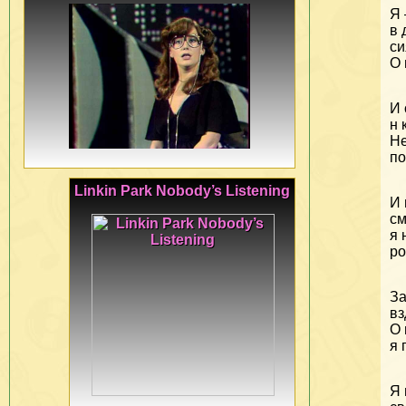
Я 
в 
си
О 
И 
н 
Не
по
Linkin Park Nobody’s Listening
И 
см
я 
ро
За
вз
О 
я 
Я 