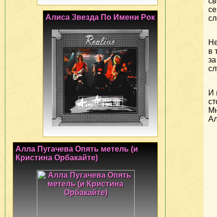
св
се
Алиса Звезда По Имени Рок
сл
Не
в 
за
сл
И 
ст
Мн
Ал
Алла Пугачева Опять метель (и
Кристина Орбакайте)