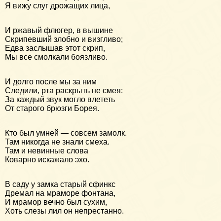
Я вижу слуг дрожащих лица,
И ржавый флюгер, в вышине
Скрипевший злобно и визгливо;
Едва заслышав этот скрип,
Мы все смолкали боязливо.
И долго после мы за ним
Следили, рта раскрыть не смея:
За каждый звук могло влететь
От старого брюзги Борея.
Кто был умней — совсем замолк.
Там никогда не знали смеха.
Там и невинные слова
Коварно искажало эхо.
В саду у замка старый сфинкс
Дремал на мраморе фонтана,
И мрамор вечно был сухим,
Хоть слезы лил он непрестанно.