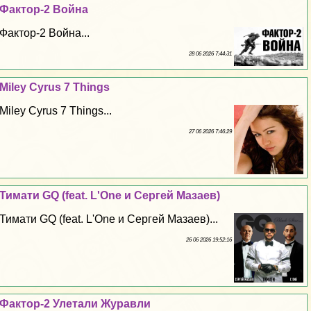
Фактор-2 Война
Фактор-2 Война...
28 06 2026 7:44:31
Miley Cyrus 7 Things
Miley Cyrus 7 Things...
27 06 2026 7:46:29
Тимати GQ (feat. L'One и Сергeй Мазаев)
Тимати GQ (feat. L'One и Сергeй Мазаев)...
26 06 2026 19:52:16
Фактор-2 Улетали Журавли