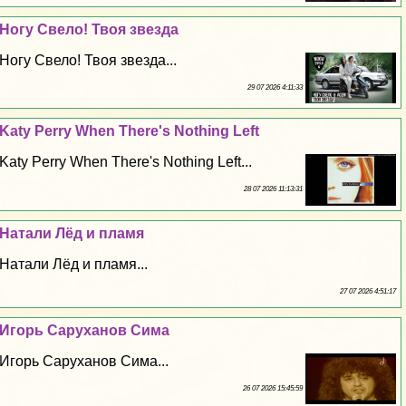
Ногу Свело! Твоя звезда
Ногу Свело! Твоя звезда...
29 07 2026 4:11:33
Katy Perry When There's Nothing Left
Katy Perry When There's Nothing Left...
28 07 2026 11:13:31
Натали Лёд и пламя
Натали Лёд и пламя...
27 07 2026 4:51:17
Игорь Саруханов Сима
Игорь Саруханов Сима...
26 07 2026 15:45:59