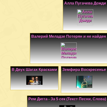
Алла Пугачева Дожди
Валерий Меладзе Потерян и не найден
В Двух Шагах Красками
Земфира Воскресенье
Рем Дигга - За 5 сек (Текст Песни, Слова)