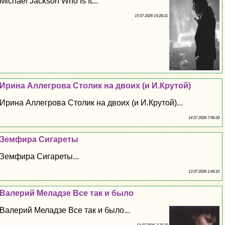
Michael Jackson Who Is It...
15 07 2026 15:28:31
Ирина Аллегрова Столик на двоих (и И.Крутой)
Ирина Аллегрова Столик на двоих (и И.Крутой)...
14 07 2026 7:56:30
Земфира Сигареты
Земфира Сигареты...
13 07 2026 1:44:10
Валерий Меладзе Все так и было
Валерий Меладзе Все так и было...