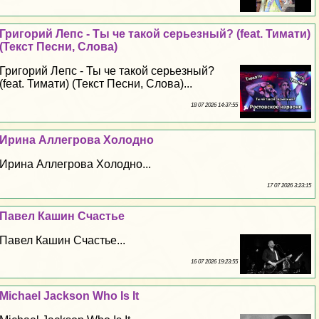
Григорий Лепс - Ты че такой серьезный? (feat. Тимати)
(Текст Песни, Слова)
Григорий Лепс - Ты че такой серьезный?
(feat. Тимати) (Текст Песни, Слова)...
18 07 2026 14:37:55
Ирина Аллегрова Холодно
Ирина Аллегрова Холодно...
17 07 2026 3:23:15
Павел Кашин Счастье
Павел Кашин Счастье...
16 07 2026 19:23:55
Michael Jackson Who Is It