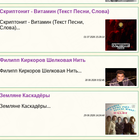
Скриптонит - Витамин (Текст Песни, Слова)
Скриптонит - Витамин (Текст Песни,
Слова)...
01 07 2026 15:39:14
Филипп Киркоров Шелковая Нить
Филипп Киркоров Шелковая Нить...
30 06 2026 9:52:46
Земляне Каскадёры
Земляне Каскадёры...
29 06 2026 14:24:44