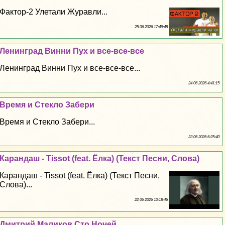
Фактор-2 Улетали Журавли...
25 06 2026 17:49:48
Ленинград Винни Пух и все-все-все
Ленинград Винни Пух и все-все-все...
24 06 2026 4:41:15
Время и Стекло Забери
Время и Стекло Забери...
23 06 2026 6:25:40
Карандаш - Tissot (feat. Ёлка) (Текст Песни, Слова)
Карандаш - Tissot (feat. Ёлка) (Текст Песни,
Слова)...
22 06 2026 10:18:46
Дмитрий Маликов Сто Ночей