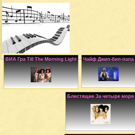
ВИА Гра Till The Morning Light
Чайф Джип-бип-папа
Блестящие За четыре моря