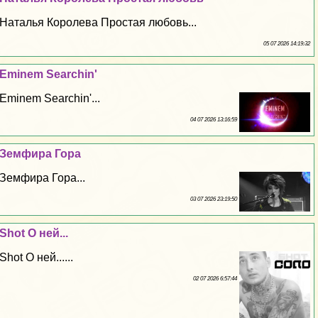
Наталья Королева Простая любовь...
05 07 2026 14:19:32
Eminem Searchin'
Eminem Searchin'...
04 07 2026 13:16:59
Земфира Гора
Земфира Гора...
03 07 2026 23:19:50
Shot О ней...
Shot О ней......
02 07 2026 6:57:44