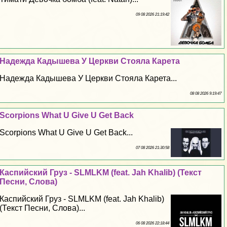
09 08 2026 21:19:42
Надежда Кадышева У Церкви Стояла Карета
Надежда Кадышева У Церкви Стояла Карета...
08 08 2026 9:19:47
Scorpions What U Give U Get Back
Scorpions What U Give U Get Back...
07 08 2026 21:30:58
Каспийский Груз - SLMLKM (feat. Jah Khalib) (Текст
Песни, Слова)
Каспийский Груз - SLMLKM (feat. Jah Khalib)
(Текст Песни, Слова)...
06 08 2026 22:18:44