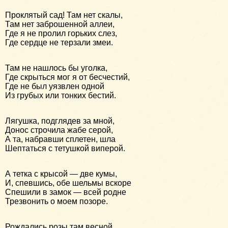
Проклятый сад! Там нет скалы,
Там нет заброшенной аллеи,
Где я не пролил горьких слез,
Где сердце не терзали змеи.
Там не нашлось бы уголка,
Где скрыться мог я от бесчестий,
Где не был уязвлен одной
Из грубых или тонких бестий.
Лягушка, подглядев за мной,
Донос строчила жабе серой,
А та, набравши сплетен, шла
Шептаться с тетушкой виперой.
А тетка с крысой — две кумы,
И, спевшись, обе шельмы вскоре
Спешили в замок — всей родне
Трезвонить о моем позоре.
Рождались розы там весной,