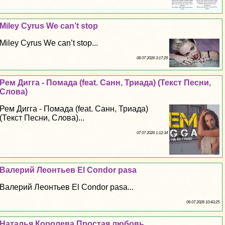
Miley Cyrus We can’t stop
Miley Cyrus We can’t stop...
08 07 2026 3:17:29
Рем Дигга - Помада (feat. Санн, Триада) (Текст Песни,
Слова)
Рем Дигга - Помада (feat. Санн, Триада)
(Текст Песни, Слова)...
07 07 2026 1:12:34
Валерий Леонтьев El Condor pasa
Валерий Леонтьев El Condor pasa...
06 07 2026 10:43:25
Наталья Королева Простая любовь