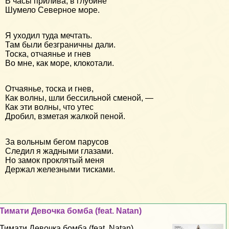
В часы прилива, в глубине
Шумело Северное море.
Я уходил туда мечтать.
Там были безграничны дали.
Тоска, отчаянье и гнев
Во мне, как море, клокотали.
Отчаянье, тоска и гнев,
Как волны, шли бессильной сменой, —
Как эти волны, что утес
Дробил, взметая жалкой пеной.
За вольным бегом парусов
Следил я жадными глазами.
Но замок проклятый меня
Держал железными тисками.
Тимати Дeвoчка бомба (feat. Natan)
Тимати Дeвoчка бомба (feat. Natan)...