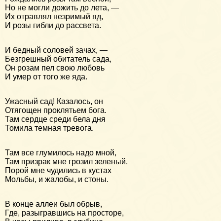
Но не могли дожить до лета, —
Их отравлял незримый яд,
И розы гибли до рассвета.
И бедный соловей зачах, —
Безгрешный обитатель сада,
Он розам пел свою любовь
И умер от того же яда.
Ужасный сад! Казалось, он
Отягощен проклятьем бога.
Там сердце среди бела дня
Томила темная тревога.
Там все глумилось надо мной,
Там призрак мне грозил зеленый.
Порой мне чудились в кустах
Мольбы, и жалобы, и стоны.
В конце аллеи был обрыв,
Где, разыгравшись на просторе,