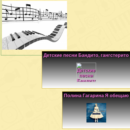
Детские песни Бандито, гангстерито
Полина Гагарина Я обещаю