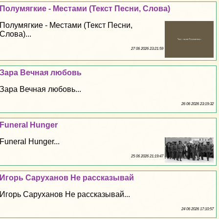
Полумягкие - Местами (Текст Песни, Слова)
Полумягкие - Местами (Текст Песни,
Слова)...
27 06 2026 23:21:59
Зара Вечная любовь
Зара Вечная любовь...
26 06 2026 23:19:32
Funeral Hunger
Funeral Hunger...
25 06 2026 21:19:47
Игорь Саруханов Не рассказывай
Игорь Саруханов Не рассказывай...
24 06 2026 17:10:57