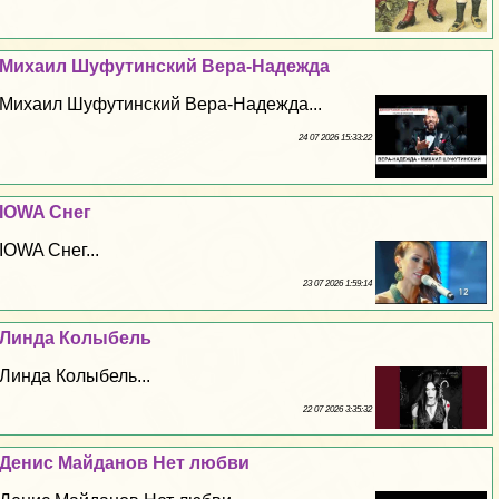
Михаил Шуфутинский Вера-Надежда
Михаил Шуфутинский Вера-Надежда...
24 07 2026 15:33:22
IOWA Снег
IOWA Снег...
23 07 2026 1:59:14
Линда Колыбель
Линда Колыбель...
22 07 2026 3:35:32
Денис Майданов Нет любви