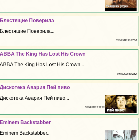
Блестящие Поверила
Блестящие Поверила...
05 08 2026 10:27:34
ABBA The King Has Lost His Crown
ABBA The King Has Lost His Crown...
04 08 2026 8:42:52
Дискотека Авария Пей пиво
Дискотека Авария Пей пиво...
03 08 2026 8:22:10
Eminem Backstabber
Eminem Backstabber...