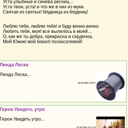
Уста улыбные и синева ресниц…
Уста твои, уста! и что же в них из муки.
Святая из святых! блудница из блудниц!
Люблю тебя, люблю тебя! и буду вечно-вечно
Любить тебя, моя! все вылилось в моей…
О, как же ты добра, прекрасна и сердечна,
Мой Южик! мой бокал! поэзосоловей!
Линда Леска
Линда Леска...
08 08 2026 3:19:27
Герои Увидеть утро
Герои Увидеть утро...
07 08 2026 16:51:39