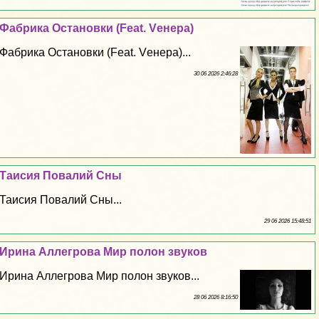
Фабрика Остановки (Feat. Vенера)
Фабрика Остановки (Feat. Vенера)...
30 06 2026 2:46:28
Таисия Повалий Сны
Таисия Повалий Сны...
29 06 2026 15:48:51
Ирина Аллегрова Мир полон звуков
Ирина Аллегрова Мир полон звуков...
28 06 2026 8:16:50