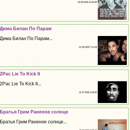
02 08 2026 12:43:45
Дима Билан По Парам
Дима Билан По Парам...
01 08 2026 7:13:18
2Pac Lie To Kick It
2Pac Lie To Kick It...
31 07 2026 2:59:45
Братья Грим Раненое солнце
Братья Грим Раненое солнце...