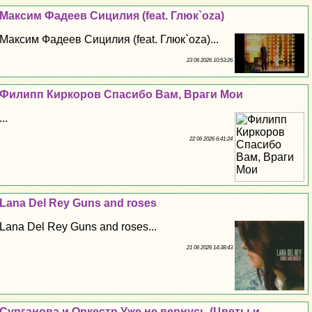
Максим Фадеев Сицилия (feat. Глюк`oza)
Максим Фадеев Сицилия (feat. Глюк`oza)...
23 06 2026 10:53:26
Филипп Киркоров Спасибо Вам, Враги Мои
...
22 06 2026 6:41:24
Lana Del Rey Guns and roses
Lana Del Rey Guns and roses...
21 06 2026 14:38:43
Сурганова и Оркестр Уже не вернусь (Цветы и