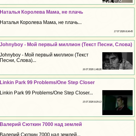
Наталья Королева Мама, не плачь
Наталья Королева Мама, не плачь...
17 07 2026 8:34:45
Johnyboy - Мой первый миллион (Текст Песни, Слова)
Johnyboy - Мой первый миллион (Текст
Песни, Слова)...
16 07 2026 1:48:28
Linkin Park 99 Problems/One Step Closer
Linkin Park 99 Problems/One Step Closer...
15 07 2026 8:29:13
Валерий Сюткин 7000 над землей
Валерий Сюткин 7000 над землей...