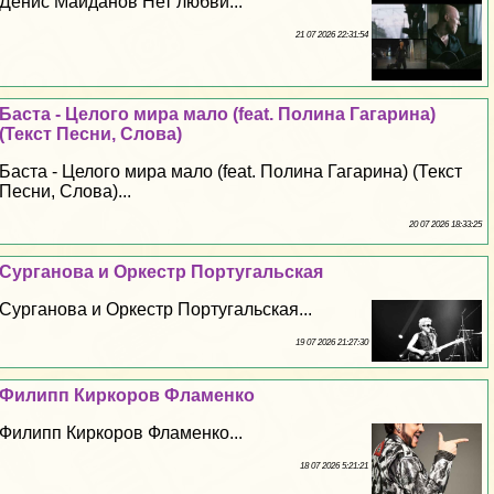
Денис Майданов Нет любви...
21 07 2026 22:31:54
Баста - Целого мира мало (feat. Полина Гагарина)
(Текст Песни, Слова)
Баста - Целого мира мало (feat. Полина Гагарина) (Текст
Песни, Слова)...
20 07 2026 18:33:25
Сурганова и Оркестр Португальская
Сурганова и Оркестр Португальская...
19 07 2026 21:27:30
Филипп Киркоров Фламенко
Филипп Киркоров Фламенко...
18 07 2026 5:21:21