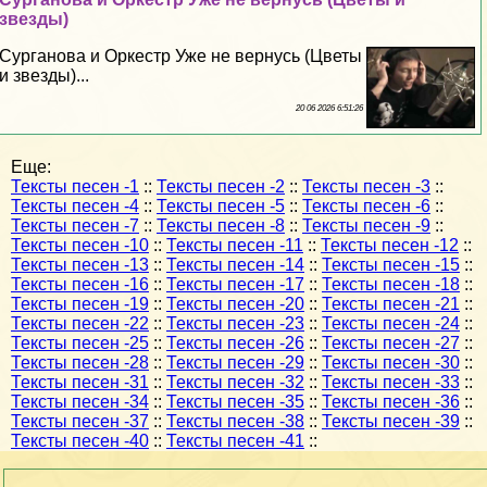
звезды)
Сурганова и Оркестр Уже не вернусь (Цветы
и звезды)...
20 06 2026 6:51:26
Еще:
Тексты песен -1
::
Тексты песен -2
::
Тексты песен -3
::
Тексты песен -4
::
Тексты песен -5
::
Тексты песен -6
::
Тексты песен -7
::
Тексты песен -8
::
Тексты песен -9
::
Тексты песен -10
::
Тексты песен -11
::
Тексты песен -12
::
Тексты песен -13
::
Тексты песен -14
::
Тексты песен -15
::
Тексты песен -16
::
Тексты песен -17
::
Тексты песен -18
::
Тексты песен -19
::
Тексты песен -20
::
Тексты песен -21
::
Тексты песен -22
::
Тексты песен -23
::
Тексты песен -24
::
Тексты песен -25
::
Тексты песен -26
::
Тексты песен -27
::
Тексты песен -28
::
Тексты песен -29
::
Тексты песен -30
::
Тексты песен -31
::
Тексты песен -32
::
Тексты песен -33
::
Тексты песен -34
::
Тексты песен -35
::
Тексты песен -36
::
Тексты песен -37
::
Тексты песен -38
::
Тексты песен -39
::
Тексты песен -40
::
Тексты песен -41
::