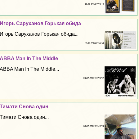
11 07 2026 7:55:13
Игорь Саруханов Горькая обида
Игорь Саруханов Горькая обида...
10 07 2026 2:16:10
ABBA Man In The Middle
ABBA Man In The Middle...
09 07 2026 13:59:52
Тимати Снова один
Тимати Снова один...
08 07 2026 23:43:55