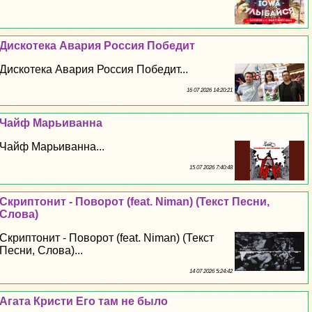
Дискотека Авария Россия Победит
Дискотека Авария Россия Победит...
16 07 2026 14:20:21
Чайф Марьиванна
Чайф Марьиванна...
15 07 2026 7:40:48
Скриптонит - Поворот (feat. Niman) (Текст Песни,
Слова)
Скриптонит - Поворот (feat. Niman) (Текст
Песни, Слова)...
14 07 2026 5:24:42
Агата Кристи Его там не было