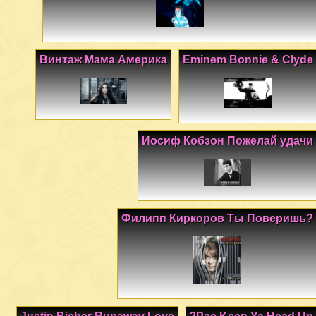
Винтаж Мама Америка
Eminem Bonnie & Clyde
Иосиф Кобзон Пожелай удачи
Филипп Киркоров Ты Поверишь?