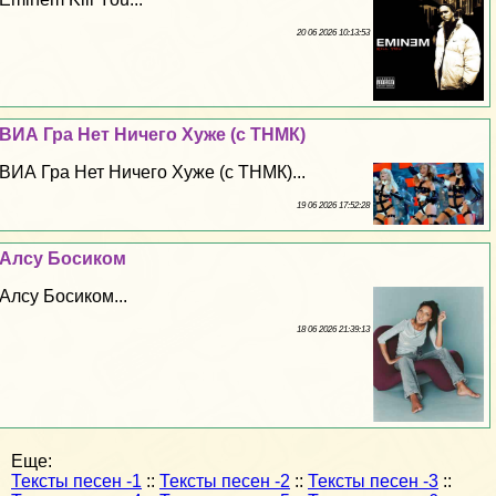
20 06 2026 10:13:53
ВИА Гра Нет Ничего Хуже (с ТНМК)
ВИА Гра Нет Ничего Хуже (с ТНМК)...
19 06 2026 17:52:28
Алсу Босиком
Алсу Босиком...
18 06 2026 21:39:13
Еще:
Тексты песен -1
::
Тексты песен -2
::
Тексты песен -3
::