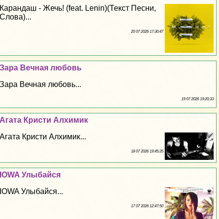
Карандаш - Жечь! (feat. Lenin)(Текст Песни,
Слова)...
20 07 2026 17:30:47
Зара Вечная любовь
Зара Вечная любовь...
19 07 2026 19:20:33
Агата Кристи Алхимик
Агата Кристи Алхимик...
18 07 2026 19:45:35
IOWA Улыбайся
IOWA Улыбайся...
17 07 2026 12:47:50