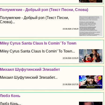
Полумягкие - Добрый рэп (Текст Песни, Слова)
Полумягкие - Добрый рэп (Текст Песни,
Слова)...
03 08 2026 17:46:29
Miley Cyrus Santa Claus Is Comin’ To Town
Miley Cyrus Santa Claus Is Comin’ To Town...
02 08 2026 15:55:25
Михаил Шуфутинский Элизабет
Михаил Шуфутинский Элизабет...
01 08 2026 15:27:35
Любэ Конь
Любэ Конь...