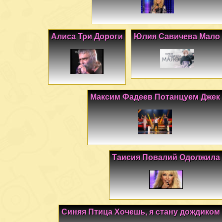
Алиса Три Дороги
Юлия Савичева Мало
Максим Фадеев Потанцуем Джек
Таисия Повалий Одолжила
Синяя Птица Хочешь, я стану дождиком