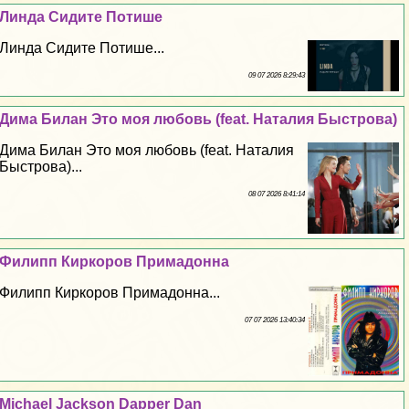
Линда Сидите Потише
Линда Сидите Потише...
09 07 2026 8:29:43
Дима Билан Это моя любовь (feat. Наталия Быстрова)
Дима Билан Это моя любовь (feat. Наталия
Быстрова)...
08 07 2026 8:41:14
Филипп Киркоров Примадонна
Филипп Киркоров Примадонна...
07 07 2026 13:40:34
Michael Jackson Dapper Dan