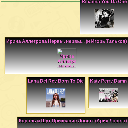
Rihanna You Da One
Ирина Аллегрова Нервы, нервы... (и Игорь Тальков)
Lana Del Rey Born To Die
Katy Perry Damn
Король и Шут Признание Ловетт (Ария Ловетт)