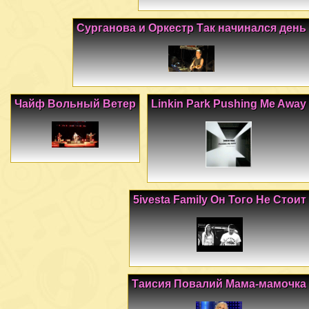
Сурганова и Оркестр Так начинался день
Чайф Вольный Ветер
Linkin Park Pushing Me Away
5ivesta Family Он Того Не Стоит
Таисия Повалий Мама-мамочка