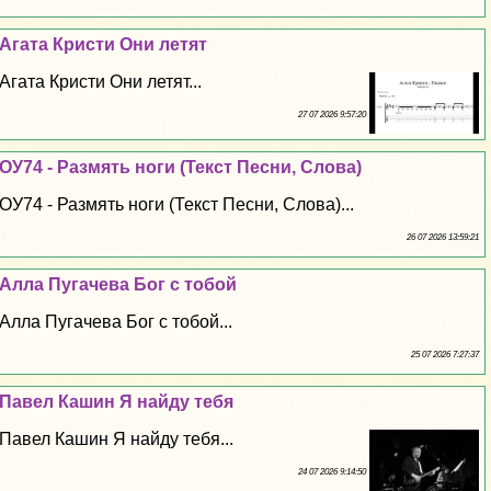
Агата Кристи Они летят
Агата Кристи Они летят...
27 07 2026 9:57:20
ОУ74 - Размять ноги (Текст Песни, Слова)
ОУ74 - Размять ноги (Текст Песни, Слова)...
26 07 2026 13:59:21
Алла Пугачева Бог с тобой
Алла Пугачева Бог с тобой...
25 07 2026 7:27:37
Павел Кашин Я найду тебя
Павел Кашин Я найду тебя...
24 07 2026 9:14:50