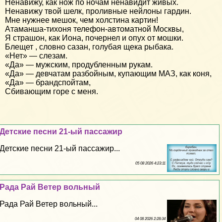
Ненавижу, как нож по ночам ненавидит живых.
Ненавижу твой шелк, проливные нейлоны гардин.
Мне нужнее мешок, чем холстина картин!
Атаманша-тихоня телефон-автоматной Москвы,
Я страшон, как Иона, почернел и опух от мошки.
Блещет , словно сазан, голубая щека рыбака.
«Нет» — слезам.
«Да» — мужским, продубленным рукам.
«Да» — девчатам разбойным, купающим МАЗ, как коня,
«Да» — брандспойтам,
Сбивающим горе с меня.
Детские песни 21-ый пассажир
Детские песни 21-ый пассажир...
05 08 2026 4:23:11
Рада Рай Ветер вольный
Рада Рай Ветер вольный...
04 08 2026 2:28:34