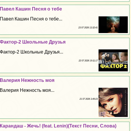
Павел Кашин Песня о тебе
Павел Кашин Песня о тебе...
23 07 2026 13:32:41
Фактор-2 Школьные Друзья
Фактор-2 Школьные Друзья...
22 07 2026 19:11:17
Валерия Нежность моя
Валерия Нежность моя...
21 07 2026 3:49:23
Карандаш - Жечь! (feat. Lenin)(Текст Песни, Слова)