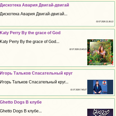
Дискотека Авария Двигай-двигай
Дискотека Авария Двигай-двигай...
03 07 2026 21:36:13
Katy Perry By the grace of God
Katy Perry By the grace of God...
02 07 2026 23:40:23
Игорь Тальков Спасательный круг
Игорь Тальков Спасательный круг...
01 07 2026 7:40:27
Ghetto Dogs В клубе
Ghetto Dogs В клубе...