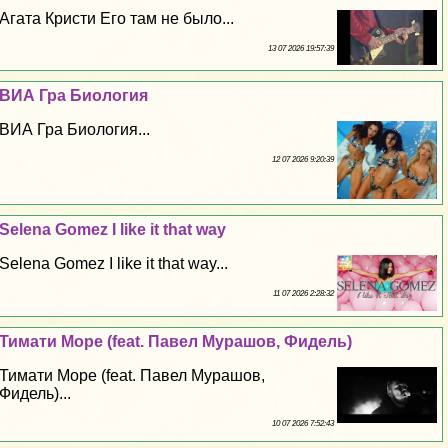
Агата Кристи Его там не было...
13 07 2026 19:57:39
ВИА Гра Биология
ВИА Гра Биология...
12 07 2026 9:20:39
Selena Gomez I like it that way
Selena Gomez I like it that way...
11 07 2026 2:28:32
Тимати Море (feat. Павел Мурашов, Фидель)
Тимати Море (feat. Павел Мурашов,
Фидель)...
10 07 2026 7:52:43