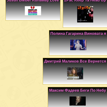
Justin Bieber Runaway Love
2Pac Keep Ya Head Up
Полина Гагарина Виновата я
Дмитрий Маликов Все Вернется
Максим Фадеев Беги По Небу