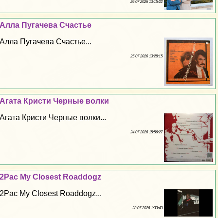
26 07 2026 13:15:22
Алла Пугачева Счастье
Алла Пугачева Счастье...
25 07 2026 13:28:15
Агата Кристи Черные волки
Агата Кристи Черные волки...
24 07 2026 15:56:27
2Pac My Closest Roaddogz
2Pac My Closest Roaddogz...
23 07 2026 1:33:43