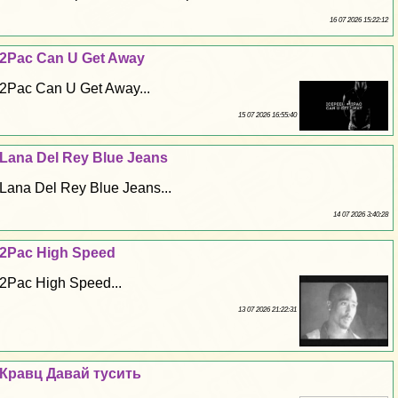
16 07 2026 15:22:12
2Pac Can U Get Away
2Pac Can U Get Away...
15 07 2026 16:55:40
Lana Del Rey Blue Jeans
Lana Del Rey Blue Jeans...
14 07 2026 3:40:28
2Pac High Speed
2Pac High Speed...
13 07 2026 21:22:31
Кравц Давай тусить