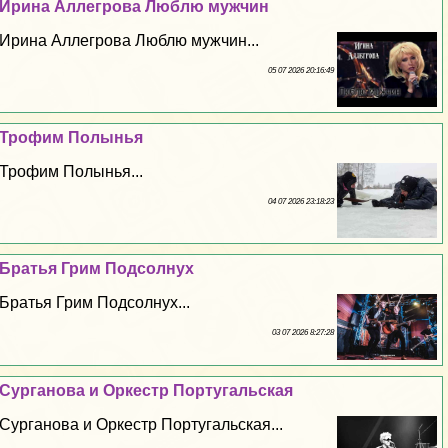
Ирина Аллегрова Люблю мужчин
Ирина Аллегрова Люблю мужчин...
05 07 2026 20:16:49
Трофим Полынья
Трофим Полынья...
04 07 2026 23:18:23
Братья Грим Подсолнух
Братья Грим Подсолнух...
03 07 2026 8:27:28
Сурганова и Оркестр Португальская
Сурганова и Оркестр Португальская...