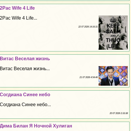
2Pac Wife 4 Life
2Pac Wife 4 Life...
22 07 2026 14:16:31
Витас Веселая жизнь
Витас Веселая жизнь...
21 07 2026 4:54:46
Согдиана Синее небо
Согдиана Синее небо...
20 07 2026 2:33:38
Дима Билан Я Ночной Xyлиган