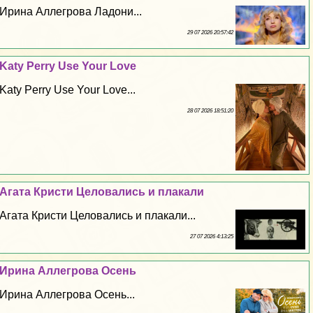
Ирина Аллегрова Ладони...
29 07 2026 20:57:42
Katy Perry Use Your Love
Katy Perry Use Your Love...
28 07 2026 18:51:20
Агата Кристи Целовались и плакали
Агата Кристи Целовались и плакали...
27 07 2026 4:13:25
Ирина Аллегрова Осень
Ирина Аллегрова Осень...