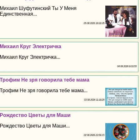
Михаил Шуфутинский Ты У Меня
Единственная...
05 08 2026 18:32:35
Михаил Круг Электричка
Михаил Круг Электричка...
04 08 2026 8:33:55
Трофим Не зря говорила тебе мама
Трофим Не зря говорила тебе мама...
03 08 2026 11:18:29
Рождество Цветы для Маши
Рождество Цветы для Маши...
02 08 2026 23:56:15