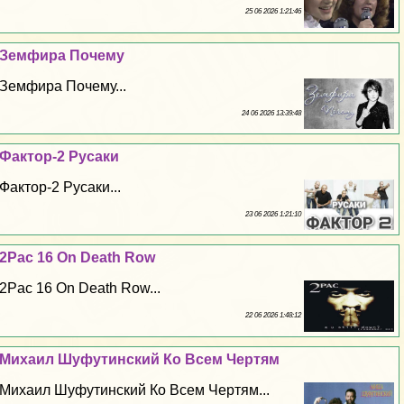
25 06 2026 1:21:46
Земфира Почему
Земфира Почему...
24 06 2026 13:39:48
Фактор-2 Русаки
Фактор-2 Русаки...
23 06 2026 1:21:10
2Pac 16 On Death Row
2Pac 16 On Death Row...
22 06 2026 1:48:12
Михаил Шуфутинский Ко Всем Чертям
Михаил Шуфутинский Ко Всем Чертям...