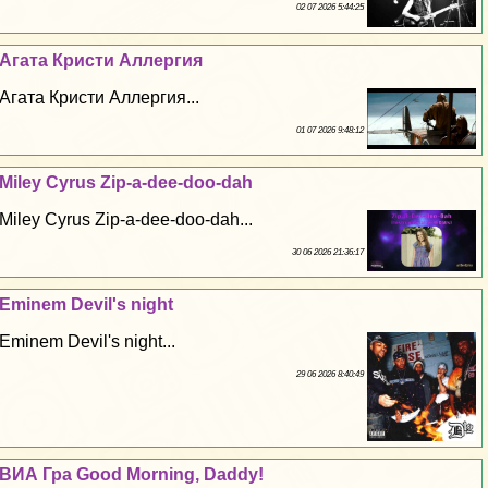
02 07 2026 5:44:25
Агата Кристи Аллергия
Агата Кристи Аллергия...
01 07 2026 9:48:12
Miley Cyrus Zip-a-dee-doo-dah
Miley Cyrus Zip-a-dee-doo-dah...
30 06 2026 21:36:17
Eminem Devil's night
Eminem Devil's night...
29 06 2026 8:40:49
ВИА Гра Good Morning, Daddy!