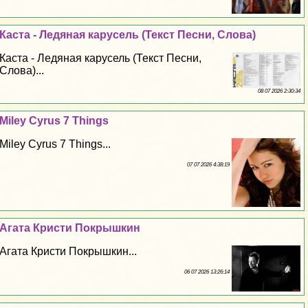
Каста - Ледяная карусель (Текст Песни, Слова)
Каста - Ледяная карусель (Текст Песни,
Слова)...
08 07 2026 2:30:34
Miley Cyrus 7 Things
Miley Cyrus 7 Things...
07 07 2026 4:38:19
Агата Кристи Покрышкин
Агата Кристи Покрышкин...
06 07 2026 13:26:14