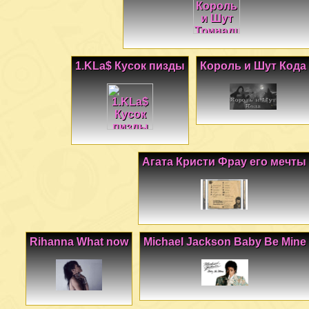
1.KLa$ Кусок пизды
Король и Шут Кода
Агата Кристи Фрау его мечты
Rihanna What now
Michael Jackson Baby Be Mine