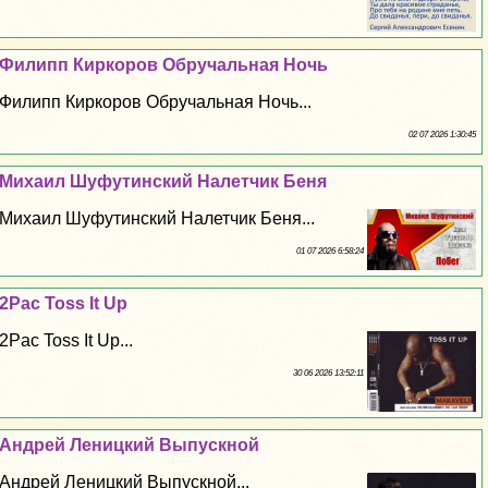
Филипп Киркоров Обручальная Ночь
Филипп Киркоров Обручальная Ночь...
02 07 2026 1:30:45
Михаил Шуфутинский Налетчик Беня
Михаил Шуфутинский Налетчик Беня...
01 07 2026 6:58:24
2Pac Toss It Up
2Pac Toss It Up...
30 06 2026 13:52:11
Андрей Леницкий Выпускной
Андрей Леницкий Выпускной...