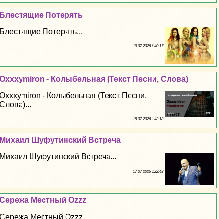
Блестящие Потерять
Блестящие Потерять...
19 07 2026 6:40:17
Oxxxymiron - Колыбельная (Текст Песни, Слова)
Oxxxymiron - Колыбельная (Текст Песни,
Слова)...
18 07 2026 1:43:18
Михаил Шуфутинский Встреча
Михаил Шуфутинский Встреча...
17 07 2026 3:22:48
Сережа Местный Ozzz
Сережа Местный Ozzz...