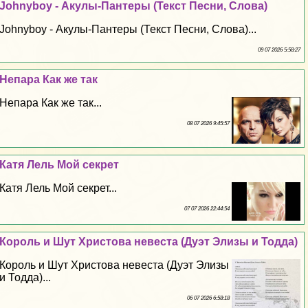
Johnyboy - Акулы-Пантеры (Текст Песни, Слова)
Johnyboy - Акулы-Пантеры (Текст Песни, Слова)...
09 07 2026 5:58:27
Непара Как же так
Непара Как же так...
08 07 2026 9:45:57
Катя Лель Мой секрет
Катя Лель Мой секрет...
07 07 2026 22:44:54
Король и Шут Христова невеста (Дуэт Элизы и Тодда)
Король и Шут Христова невеста (Дуэт Элизы
и Тодда)...
06 07 2026 6:58:18