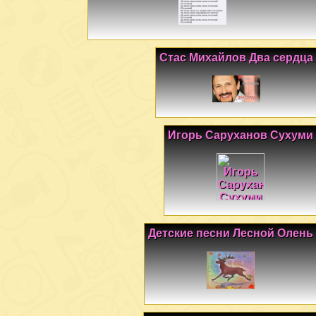
Стас Михайлов Два сердца
Игорь Саруханов Сухуми
Детские песни Лесной Олень