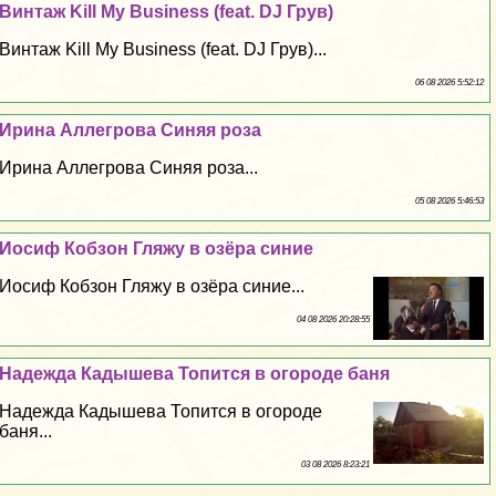
Винтаж Kill My Business (feat. DJ Грув)
Винтаж Kill My Business (feat. DJ Грув)...
06 08 2026 5:52:12
Ирина Аллегрова Синяя роза
Ирина Аллегрова Синяя роза...
05 08 2026 5:46:53
Иосиф Кобзон Гляжу в озёра синие
Иосиф Кобзон Гляжу в озёра синие...
04 08 2026 20:28:55
Надежда Кадышева Топится в огороде баня
Надежда Кадышева Топится в огороде
баня...
03 08 2026 8:23:21