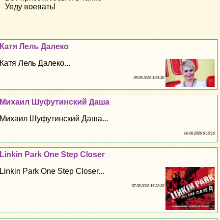
Уеду воевать!
Катя Лель Далеко
Катя Лель Далеко...
09 08 2026 1:51:30
Михаил Шуфутинский Даша
Михаил Шуфутинский Даша...
08 08 2026 6:10:16
Linkin Park One Step Closer
Linkin Park One Step Closer...
07 08 2026 15:22:20