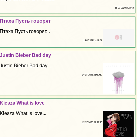
16 07 2026 9:15:48
Птаха Пусть говорят
Птаха Пусть говорят...
15 07 2026 4:49:58
Justin Bieber Bad day
Justin Bieber Bad day...
14 07 2026 21:12:12
Kiesza What is love
Kiesza What is love...
13 07 2026 19:27:15