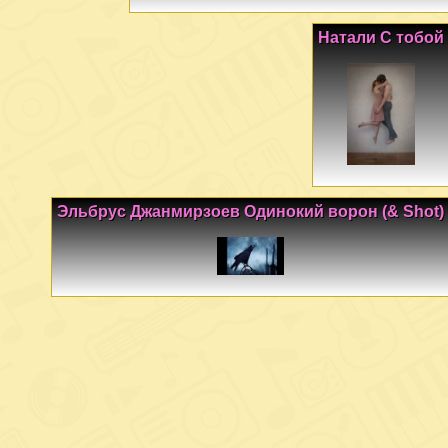
Натали С тобой
Эльбрус Джанмирзоев Одинокий ворон (& Shot)