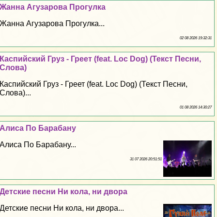
Жанна Агузарова Прогулка
Жанна Агузарова Прогулка...
02 08 2026 19:32:31
Каспийский Груз - Греет (feat. Loc Dog) (Текст Песни,
Слова)
Каспийский Груз - Греет (feat. Loc Dog) (Текст Песни,
Слова)...
01 08 2026 14:30:27
Алиса По Баpaбану
Алиса По Баpaбану...
31 07 2026 20:51:51
Детские песни Ни кола, ни двора
Детские песни Ни кола, ни двора...