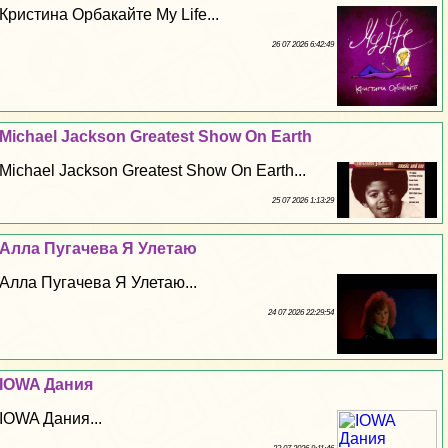
Кристина Орбакайте My Life...
26 07 2026 6:42:49
Michael Jackson Greatest Show On Earth
Michael Jackson Greatest Show On Earth...
25 07 2026 1:13:29
Алла Пугачева Я Улетаю
Алла Пугачева Я Улетаю...
24 07 2026 22:29:54
IOWA Дания
IOWA Дания...