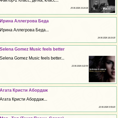
Фактор-2 Класс, детка, класс...
25 06 2026 15:24:36
Ирина Аллегрова Беда
Ирина Аллегрова Беда...
24 06 2026 18:19:30
Selena Gomez Music feels better
Selena Gomez Music feels better...
23 06 2026 0:22:59
Агата Кристи Абордаж
Агата Кристи Абордаж...
22 06 2026 5:59:20