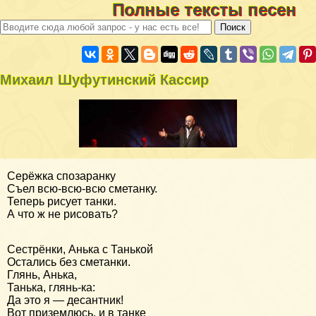
Полные тексты песен
Михаил Шуфутинский Кассир
Серёжка спозаранку
Съел всю-всю-всю сметанку.
Теперь рисует танки.
А что ж не рисовать?
Сестрёнки, Анька с Танькой
Остались без сметанки.
Глянь, Анька,
Танька, глянь-ка:
Да это я — десантник!
Вот приземлюсь, и в танке