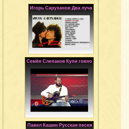
Игорь Саруханов Два луча
Семён Слепаков Купи говно
Павел Кашин Русская песня