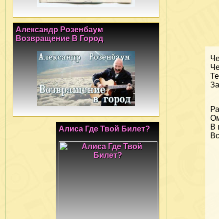
Александр Розенбаум
Возвращение В Город
Че
Че
Те
За
Ра
О
В 
Алиса Где Твой Билет?
Вс