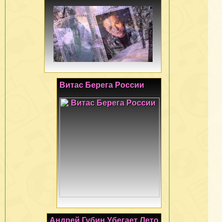
Витас Берега России
Андрей Губин Убегает Лето