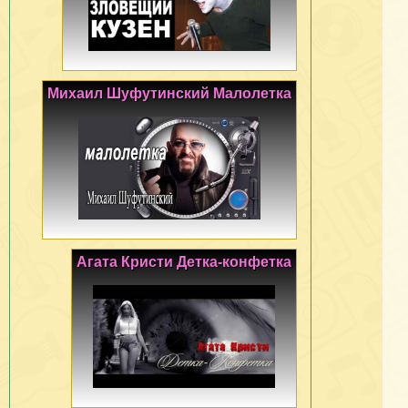
Михаил Шуфутинский Малолетка
Агата Кристи Детка-конфетка