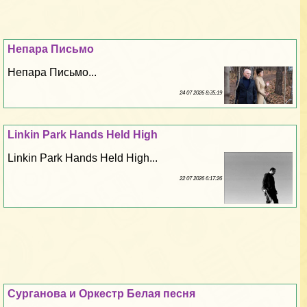
Непара Письмо
Непара Письмо...
24 07 2026 8:35:19
Linkin Park Hands Held High
Linkin Park Hands Held High...
22 07 2026 6:17:26
Сурганова и Оркестр Белая песня