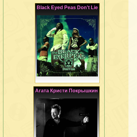
Black Eyed Peas Don't Lie
Агата Кристи Покрышкин