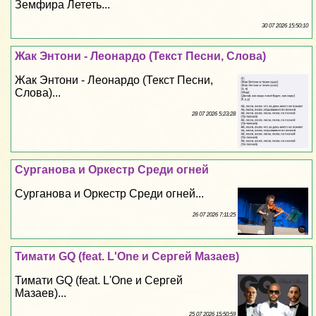
Земфира Лететь...
30 07 2026 15:50:10
Жак Энтони - Леонардо (Текст Песни, Слова)
Жак Энтони - Леонардо (Текст Песни,
Слова)...
28 07 2026 5:23:28
Сурганова и Оркестр Среди огней
Сурганова и Оркестр Среди огней...
26 07 2026 7:11:25
Тимати GQ (feat. L'One и Сергeй Мазаев)
Тимати GQ (feat. L'One и Сергeй
Мазаев)...
25 07 2026 15:50:59