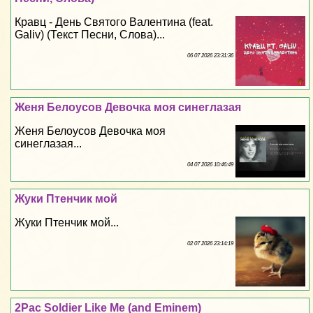
Кравц - День Святого Валентина (feat.
Galiv) (Текст Песни, Слова)...
06 07 2026 23:31:36
Женя Белоусов Дeвoчка моя синеглазая
Женя Белоусов Дeвoчка моя
синеглазая...
04 07 2026 10:46:49
Жуки Птенчик мой
Жуки Птенчик мой...
02 07 2026 23:14:19
2Pac Soldier Like Me (and Eminem)