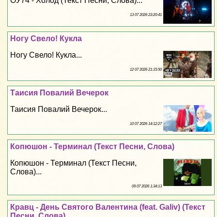
ОУ74 - Холод (Текст Песни, Слова)...
13 07 2026 23:20:41
Ногу Свело! Кукла
Ногу Свело! Кукла...
12 07 2026 21:15:50
Таисия Повалий Вечерок
Таисия Повалий Вечерок...
10 07 2026 14:12:27
Копюшон - Терминал (Текст Песни, Слова)
Копюшон - Терминал (Текст Песни,
Слова)...
09 07 2026 1:34:13
Кравц - День Святого Валентина (feat. Galiv) (Текст
Песни, Слова)