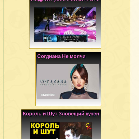
Согдиана Не молчи
Король и Шут Зловещий кузен