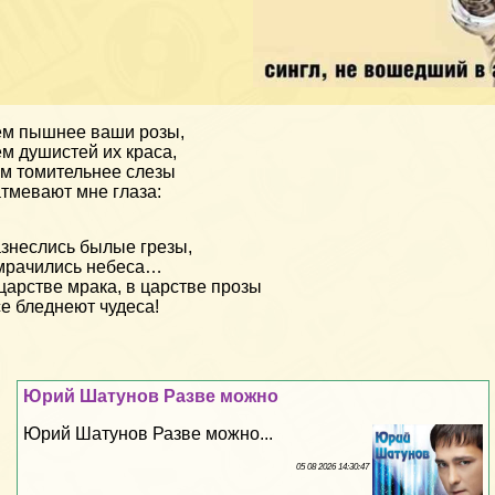
м пышнее ваши розы,
м душистей их краса,
м томительнее слезы
тмевают мне глаза:
знеслись былые грезы,
мрачились небеса…
царстве мрака, в царстве прозы
е бледнеют чудеса!
Юрий Шатунов Разве можно
Юрий Шатунов Разве можно...
05 08 2026 14:30:47