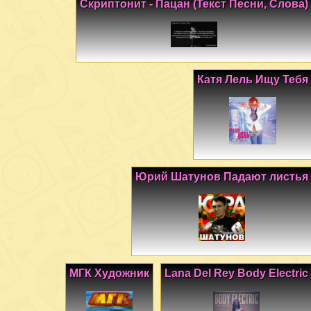
Скриптонит - Пацан (Текст Песни, Слова)
Катя Лель Ищу Тебя
Юрий Шатунов Падают листья
МГК Художник
Lana Del Rey Body Electric