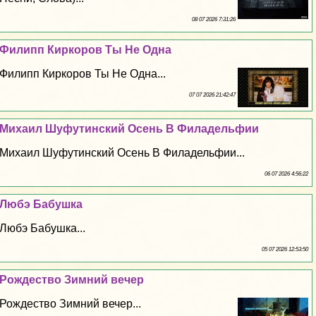
08 07 2026 7:31:26
Филипп Киркоров Ты Не Одна
Филипп Киркоров Ты Не Одна...
07 07 2026 21:42:47
Михаил Шуфутинский Осень В Филадельфии
Михаил Шуфутинский Осень В Филадельфии...
06 07 2026 4:56:22
Любэ Бабушка
Любэ Бабушка...
05 07 2026 12:53:50
Рождество Зимний вечер
Рождество Зимний вечер...