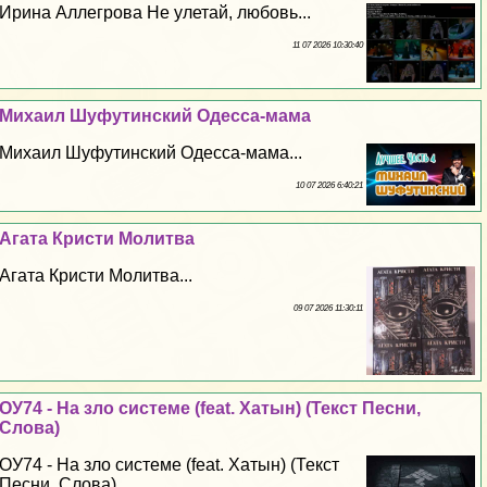
Ирина Аллегрова Не улетай, любовь...
11 07 2026 10:30:40
Михаил Шуфутинский Одесса-мама
Михаил Шуфутинский Одесса-мама...
10 07 2026 6:40:21
Агата Кристи Молитва
Агата Кристи Молитва...
09 07 2026 11:30:11
ОУ74 - На зло системе (feat. Хатын) (Текст Песни,
Слова)
ОУ74 - На зло системе (feat. Хатын) (Текст
Песни, Слова)...