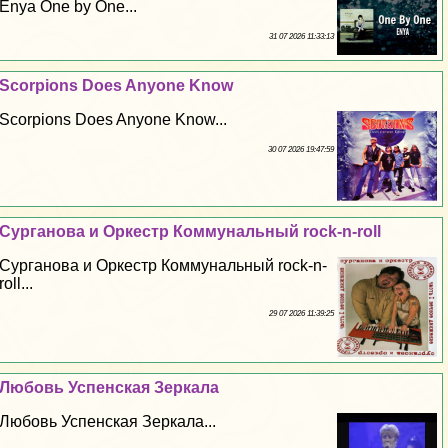
Enya One by One...
31 07 2026 11:33:13
Scorpions Does Anyone Know
Scorpions Does Anyone Know...
30 07 2026 19:47:59
Сурганова и Оркестр Коммунальный rock-n-roll
Сурганова и Оркестр Коммунальный rock-n-
roll...
29 07 2026 11:39:25
Любовь Успенская Зеркала
Любовь Успенская Зеркала...