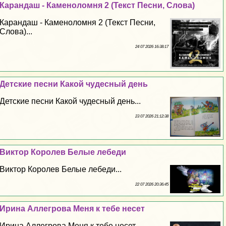
Карандаш - Каменоломня 2 (Текст Песни, Слова)
Карандаш - Каменоломня 2 (Текст Песни,
Слова)...
24 07 2026 16:38:17
Детские песни Какой чудесный день
Детские песни Какой чудесный день...
23 07 2026 21:12:38
Виктор Королев Белые лебеди
Виктор Королев Белые лебеди...
22 07 2026 20:36:45
Ирина Аллегрова Меня к тебе несет
Ирина Аллегрова Меня к тебе несет...