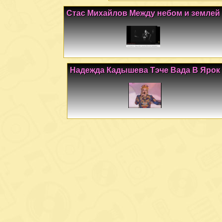
Стас Михайлов Между небом и землей
Надежда Кадышева Тэче Вада В Ярок