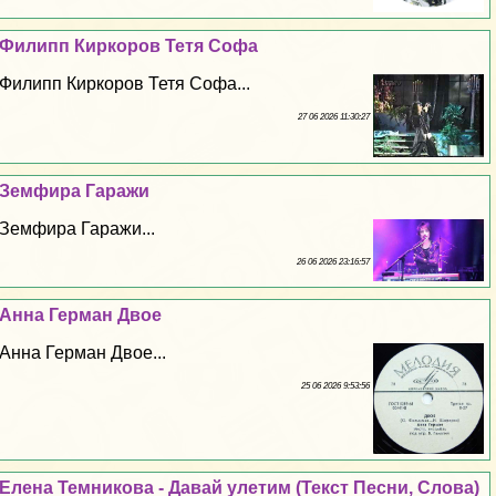
Филипп Киркоров Тетя Софа
Филипп Киркоров Тетя Софа...
27 06 2026 11:30:27
Земфира Гаражи
Земфира Гаражи...
26 06 2026 23:16:57
Анна Герман Двое
Анна Герман Двое...
25 06 2026 9:53:56
Елена Темникова - Давай улетим (Текст Песни, Слова)