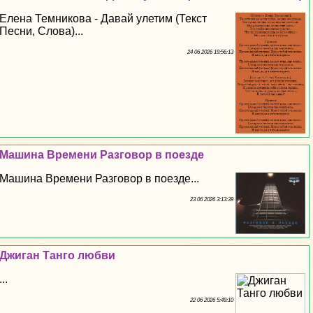
Елена Темникова - Давай улетим (Текст
Песни, Слова)...
24 06 2026 19:56:13
Машина Времени Разговор в поезде
Машина Времени Разговор в поезде...
23 06 2026 3:13:39
Джиган Танго любви
...
22 06 2026 5:49:10