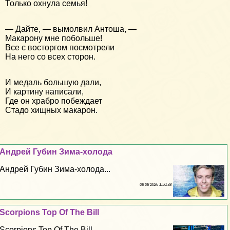
Только охнула семья!
— Дайте, — вымолвил Антоша, —
Макарону мне побольше!
Все с восторгом посмотрели
На него со всех сторон.
И медаль большую дали,
И картину написали,
Где он храбро побеждает
Стадо хищных макарон.
Андрей Губин Зима-холода
Андрей Губин Зима-холода...
08 08 2026 1:50:38
Scorpions Top Of The Bill
Scorpions Top Of The Bill...