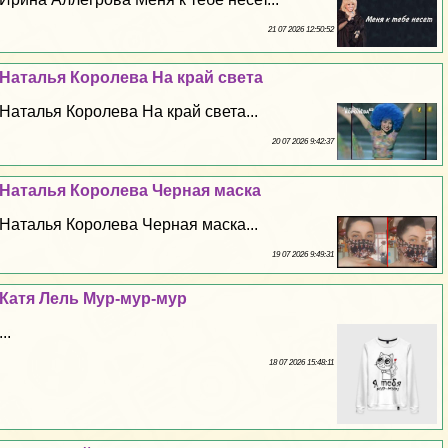
21 07 2026 12:50:52
Наталья Королева На край света
Наталья Королева На край света...
20 07 2026 9:42:37
Наталья Королева Черная маска
Наталья Королева Черная маска...
19 07 2026 9:49:31
Катя Лель Мур-мур-мур
...
18 07 2026 15:48:11