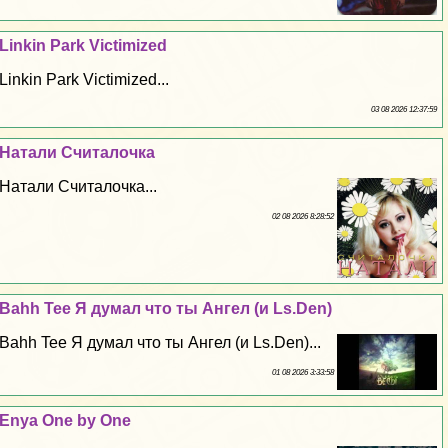
Linkin Park Victimized
Linkin Park Victimized...
03 08 2026 12:37:59
Натали Считалочка
Натали Считалочка...
02 08 2026 8:28:52
Bahh Tee Я думал что ты Ангел (и Ls.Den)
Bahh Tee Я думал что ты Ангел (и Ls.Den)...
01 08 2026 3:33:58
Enya One by One