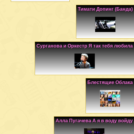
Тимати Допинг (Банда)
Сурганова и Оркестр Я так тебя любила
Блестящие Облака
Алла Пугачева А я в воду войду