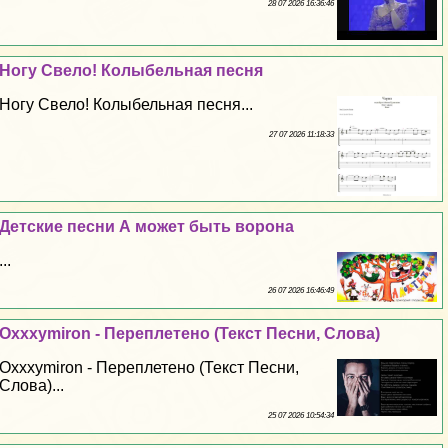
28 07 2026 16:36:46
Ногу Свело! Колыбельная песня
Ногу Свело! Колыбельная песня...
27 07 2026 11:18:33
Детские песни А может быть ворона
...
26 07 2026 16:46:49
Oxxxymiron - Переплетено (Текст Песни, Слова)
Oxxxymiron - Переплетено (Текст Песни,
Слова)...
25 07 2026 10:54:34