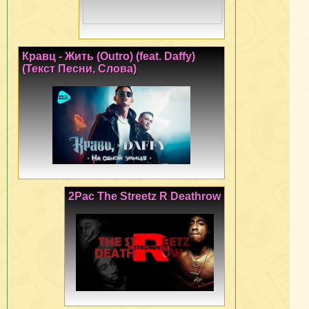
Кравц - Жить (Outro) (feat. Daffy)
(Текст Песни, Слова)
2Pac The Streetz R Deathrow