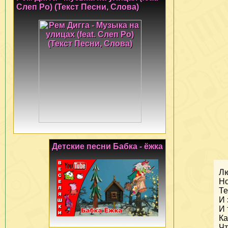
Слеп Ро) (Текст Песни, Слова)
Детские песни Бабка - ёжка
Лю
Но
Те
И 
И 
Ка
Чт