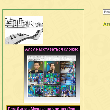
Аг
Алсу Расставаться сложно
Рем Дигга - Музыка на улицах (feat.