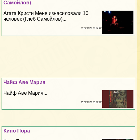
Самойлов)
Агата Кристи Меня изнacилoвали 10
человек (Глеб Самойлов)...
28 07 2026 13:54:47
Чайф Аве Мария
Чайф Аве Мария...
25 07 2026 10:57:27
Кино Пора