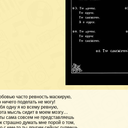
бовью часто ревность маскирую,
 ничего поделать не могу!
бя одну я ко всему ревную,
эта мысль сидит в моем мозгу…
ты сама совсем не представляешь
к страшно думать мне порой о том,
о с кем-то ты другим сейчас гуляешь