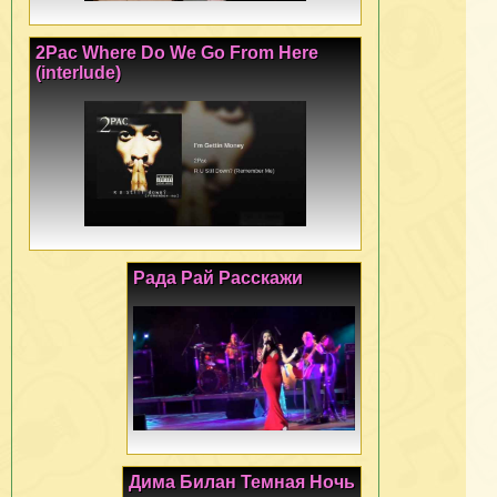
2Pac Where Do We Go From Here
(interlude)
Рада Рай Расскажи
Дима Билан Темная Ночь