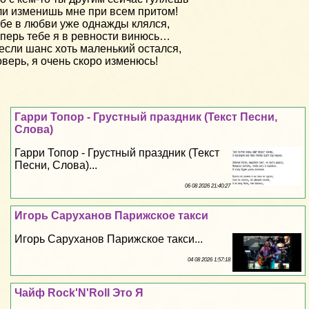
и изменишь мне при всем притом!
бе в любви уже однажды клялся,
перь тебе я в ревности винюсь…
если шанс хоть маленький остался,
верь, я очень скоро изменюсь!
Гарри Топор - Грустный праздник (Текст Песни,
Слова)
Гарри Топор - Грустный праздник (Текст
Песни, Слова)...
06 08 2026 21:40:27
Игорь Саруханов Парижское такси
Игорь Саруханов Парижское такси...
04 08 2026 1:57:18
Чайф Rock'N'Roll Это Я