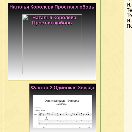
Ил
Наталья Королева Простая любовь
Те
Те
И 
По
Фактор-2 Одинокая Звезда