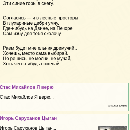
Эти синие горы в снегу.
Согласись — и в лесные просторы,
В глухариные дебри умчу.
Где-нибудь на Двине, на Печоре
Сам избу для тебя сколочу.
Раем будет мне ельник дремучий…
Хочешь, место сама выбирай.
Но решись, не молчи, не мучай,
Хоть чего-нибудь пожелай.
Стас Михайлов Я верю
Стас Михайлов Я верю...
08 08 2026 10:41:53
Игорь Саруханов Цыган
Игорь Саруханов Цыган...