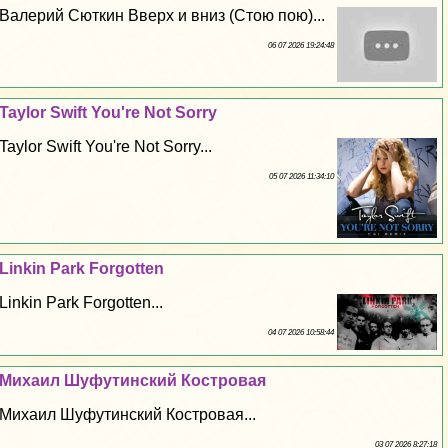
Валерий Сюткин Вверх и вниз (Стою пою)...
06 07 2026 19:24:48
Taylor Swift You're Not Sorry
Taylor Swift You're Not Sorry...
05 07 2026 11:34:10
Linkin Park Forgotten
Linkin Park Forgotten...
04 07 2026 10:58:44
Михаил Шуфутинский Костровая
Михаил Шуфутинский Костровая...
03 07 2026 8:27:18