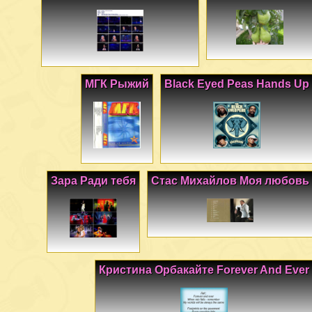
МГК Рыжий
Black Eyed Peas Hands Up
Зара Ради тебя
Стас Михайлов Моя любовь
Кристина Орбакайте Forever And Ever