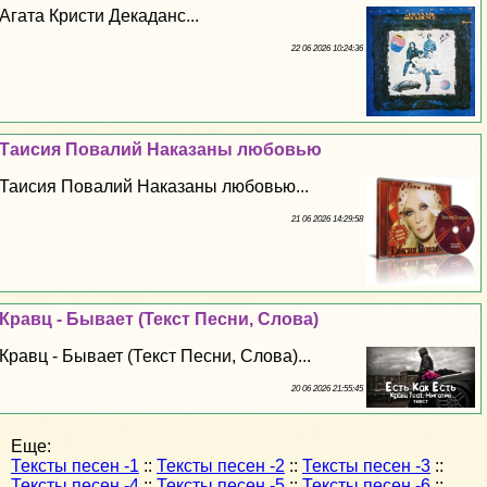
Агата Кристи Декаданс...
22 06 2026 10:24:36
Таисия Повалий Наказаны любовью
Таисия Повалий Наказаны любовью...
21 06 2026 14:29:58
Кравц - Бывает (Текст Песни, Слова)
Кравц - Бывает (Текст Песни, Слова)...
20 06 2026 21:55:45
Еще:
Тексты песен -1
::
Тексты песен -2
::
Тексты песен -3
::
Тексты песен -4
::
Тексты песен -5
::
Тексты песен -6
::