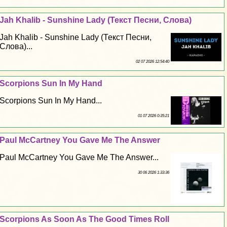
Jah Khalib - Sunshine Lady (Текст Песни, Слова)
Jah Khalib - Sunshine Lady (Текст Песни,
Слова)...
02 07 2026 12:54:40
Scorpions Sun In My Hand
Scorpions Sun In My Hand...
01 07 2026 0:35:21
Paul McCartney You Gave Me The Answer
Paul McCartney You Gave Me The Answer...
30 06 2026 1:33:36
Scorpions As Soon As The Good Times Roll