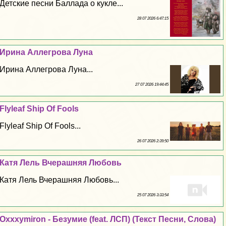
Детские песни Баллада о кукле...
28 07 2026 6:47:15
Ирина Аллегрова Луна
Ирина Аллегрова Луна...
27 07 2026 19:44:45
Flyleaf Ship Of Fools
Flyleaf Ship Of Fools...
26 07 2026 2:39:50
Катя Лель Вчерашняя Любовь
Катя Лель Вчерашняя Любовь...
25 07 2026 3:33:54
Oxxxymiron - Безумие (feat. ЛСП) (Текст Песни, Слова)