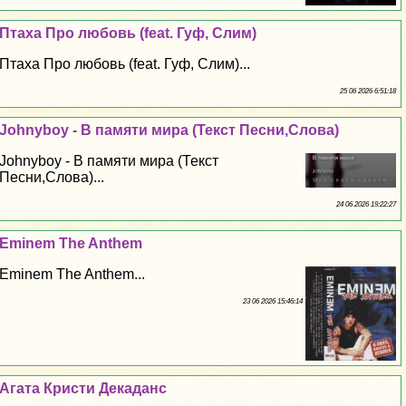
Птаха Про любовь (feat. Гуф, Слим)
Птаха Про любовь (feat. Гуф, Слим)...
25 06 2026 6:51:18
Johnyboy - В памяти мира (Текст Песни,Слова)
Johnyboy - В памяти мира (Текст
Песни,Слова)...
24 06 2026 19:22:27
Eminem The Anthem
Eminem The Anthem...
23 06 2026 15:46:14
Агата Кристи Декаданс