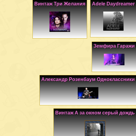
Винтаж Три Желания
Adele Daydreamer
Земфира Гаражи
Александр Розенбаум Одноклассники
Винтаж А за окном серый дождь