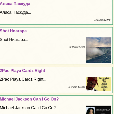
Алиса Паскуда
Алиса Паскуда...
13 07 2026 23:47:54
Shot Ниагара
Shot Ниагара...
12 07 2026 6:25:32
2Pac Playa Cardz Right
2Pac Playa Cardz Right...
11 07 2026 12:18:59
Michael Jackson Can I Go On?
Michael Jackson Can I Go On?...