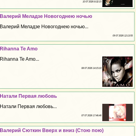
10 07 2026 8:32:15
Валерий Меладзе Новогоднею ночью
Валерий Меладзе Новогоднею ночью...
09 07 2026 12:13:55
Rihanna Te Amo
Rihanna Te Amo...
08 07 2026 14:15:10
Натали Первая любовь
Натали Первая любовь...
07 07 2026 17:46:46
Валерий Сюткин Вверх и вниз (Стою пою)