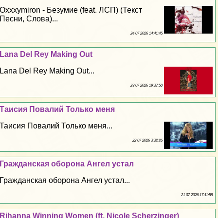
Oxxxymiron - Безумие (feat. ЛСП) (Текст
Песни, Слова)...
24 07 2026 14:41:45
Lana Del Rey Making Out
Lana Del Rey Making Out...
23 07 2026 19:37:50
Таисия Повалий Только меня
Таисия Повалий Только меня...
22 07 2026 3:32:26
Гражданская оборона Ангел устал
Гражданская оборона Ангел устал...
21 07 2026 17:11:58
Rihanna Winning Women (ft. Nicole Scherzinger)