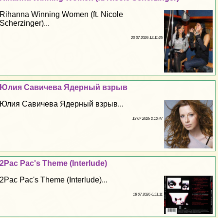
Rihanna Winning Women (ft. Nicole
Scherzinger)...
20 07 2026 12:11:25
Юлия Савичева Ядерный взрыв
Юлия Савичева Ядерный взрыв...
19 07 2026 2:10:47
2Pac Pac's Theme (Interlude)
2Pac Pac's Theme (Interlude)...
18 07 2026 6:51:11