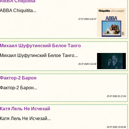
ABBA Chiquitita
ABBA Chiquitita...
27 07 2026 6:32:37
Михаил Шуфутинский Белое Танго
Михаил Шуфутинский Белое Танго...
26 07 2026 5:33:38
Фактор-2 Барон
Фактор-2 Барон...
25 07 2026 21:17:24
Катя Лель Не Исчезай
Катя Лель Не Исчезай...
24 07 2026 15:53:36