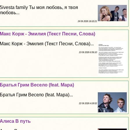
5ivesta family Ты моя любовь, я твоя
любовь...
24 06 2026 18:32:21
Макс Корж - Эмилия (Текст Песни, Слова)
Макс Корж - Эмилия (Текст Песни, Слова)...
23 06 2026 6:56:10
Братья Грим Весело (feat. Мара)
Братья Грим Весело (feat. Мара)...
22 06 2026 4:39:52
Алиса В путь