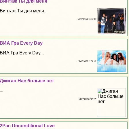
Винтаж Ты для меня
Винтаж Ты для меня...
16 07 2026 19:16:36
ВИА Гра Every Day
ВИА Гра Every Day...
15 07 2026 11:59:42
Джиган Нас больше нет
...
13 07 2026 7:29:35
2Pac Unconditional Love