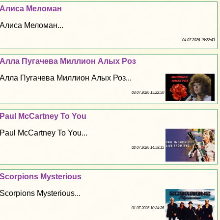
Алиса Меломан
Алиса Меломан...
04 07 2026 18:22:43
Алла Пугачева Миллион Алых Роз
Алла Пугачева Миллион Алых Роз...
03 07 2026 15:22:50
Paul McCartney To You
Paul McCartney To You...
02 07 2026 14:58:15
Scorpions Mysterious
Scorpions Mysterious...
01 07 2026 10:34:36