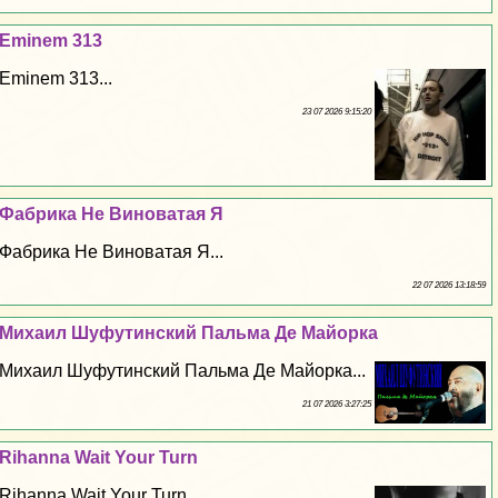
Eminem 313
Eminem 313...
23 07 2026 9:15:20
Фабрика Не Виноватая Я
Фабрика Не Виноватая Я...
22 07 2026 13:18:59
Михаил Шуфутинский Пальма Де Майорка
Михаил Шуфутинский Пальма Де Майорка...
21 07 2026 3:27:25
Rihanna Wait Your Turn
Rihanna Wait Your Turn...