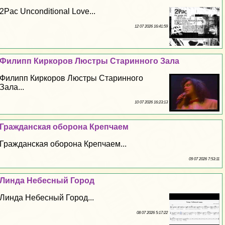
2Pac Unconditional Love...
12 07 2026 16:41:59
Филипп Киркоров Люстры Старинного Зала
Филипп Киркоров Люстры Старинного
Зала...
10 07 2026 16:23:13
Гражданская оборона Крепчаем
Гражданская оборона Крепчаем...
09 07 2026 7:53:11
Линда Небесный Город
Линда Небесный Город...
08 07 2026 5:17:22