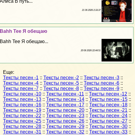
Алиса В путь...
21 06 2026 2:33:37
Bahh Tee Я обещаю
Bahh Tee Я обещаю...
20 06 2026 22:44:51
Еще:
Тексты песен -1
::
Тексты песен -2
::
Тексты песен -3
::
Тексты песен -4
::
Тексты песен -5
::
Тексты песен -6
::
Тексты песен -7
::
Тексты песен -8
::
Тексты песен -9
::
Тексты песен -10
::
Тексты песен -11
::
Тексты песен -12
::
Тексты песен -13
::
Тексты песен -14
::
Тексты песен -15
::
Тексты песен -16
::
Тексты песен -17
::
Тексты песен -18
::
Тексты песен -19
::
Тексты песен -20
::
Тексты песен -21
::
Тексты песен -22
::
Тексты песен -23
::
Тексты песен -24
::
Тексты песен -25
::
Тексты песен -26
::
Тексты песен -27
::
Тексты песен -28
::
Тексты песен -29
::
Тексты песен -30
::
Тексты песен -31
::
Тексты песен -32
::
Тексты песен -33
::