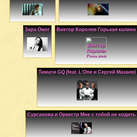
Зара Ожог
Виктор Королев Горькая калина
Тимати GQ (feat. L'One и Сергей Мазаев)
Сурганова и Оркестр Мне с тобой не ходить