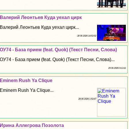
Валерий Леонтьев Куда уехал цирк
Валерий Леонтьев Куда уехал цирк...
30 06 2026 14:53:52
ОУ74 - База прием (feat. Quok) (Текст Песни, Слова)
ОУ74 - База прием (feat. Quok) (Текст Песни, Слова)...
29 06 2026 9:13:11
Eminem Rush Ya Clique
Eminem Rush Ya Clique...
28 06 2026 1:53:47
Ирина Аллегрова Позолота