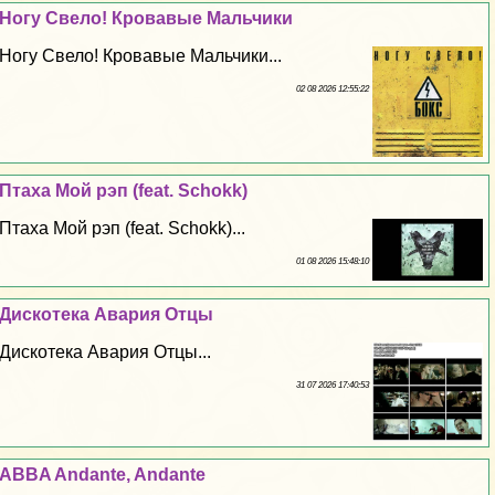
Ногу Свело! Кровавые Мальчики
Ногу Свело! Кровавые Мальчики...
02 08 2026 12:55:22
Птаха Мой рэп (feat. Schokk)
Птаха Мой рэп (feat. Schokk)...
01 08 2026 15:48:10
Дискотека Авария Отцы
Дискотека Авария Отцы...
31 07 2026 17:40:53
ABBA Andante, Andante