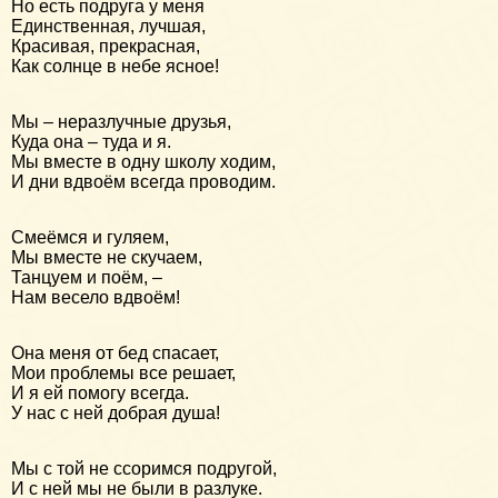
Но есть подруга у меня
Единственная, лучшая,
Красивая, прекрасная,
Как солнце в небе ясное!
Мы – неразлучные друзья,
Куда она – туда и я.
Мы вместе в одну школу ходим,
И дни вдвоём всегда проводим.
Смеёмся и гуляем,
Мы вместе не скучаем,
Танцуем и поём, –
Нам весело вдвоём!
Она меня от бед спасает,
Мои проблемы все решает,
И я ей помогу всегда.
У нас с ней добрая душа!
Мы с той не ссоримся подругой,
И с ней мы не были в разлуке.