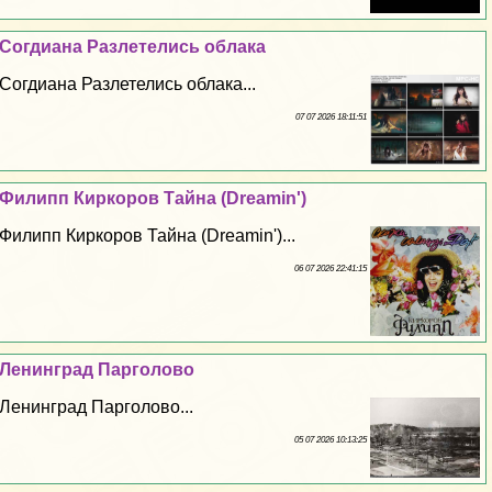
Согдиана Разлетелись облака
Согдиана Разлетелись облака...
07 07 2026 18:11:51
Филипп Киркоров Тайна (Dreamin')
Филипп Киркоров Тайна (Dreamin')...
06 07 2026 22:41:15
Ленинград Парголово
Ленинград Парголово...
05 07 2026 10:13:25