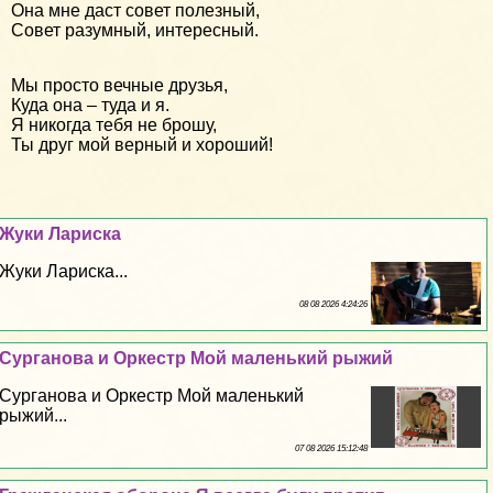
Она мне даст совет полезный,
Совет разумный, интересный.
Мы просто вечные друзья,
Куда она – туда и я.
Я никогда тебя не брошу,
Ты друг мой верный и хороший!
Жуки Лариска
Жуки Лариска...
08 08 2026 4:24:26
Сурганова и Оркестр Мой маленький рыжий
Сурганова и Оркестр Мой маленький
рыжий...
07 08 2026 15:12:48