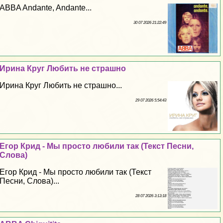
ABBA Andante, Andante...
30 07 2026 21:22:49
Ирина Круг Любить не страшно
Ирина Круг Любить не страшно...
29 07 2026 5:54:43
Егор Крид - Мы просто любили так (Текст Песни,
Слова)
Егор Крид - Мы просто любили так (Текст
Песни, Слова)...
28 07 2026 3:13:18