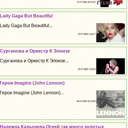
11 07 2026 20:37:22
Lady Gaga But Beautiful
Lady Gaga But Beautiful...
10 07 2026 1:16:17
Сурганова и Оркестр К Элоизе
Сурганова и Оркестр К Элоизе...
09 07 2026 7:53:25
Герои Imagine (John Lennon)
Герои Imagine (John Lennon)...
08 07 2026 16:15:56
Надежда Кадышева Огней так много золотых