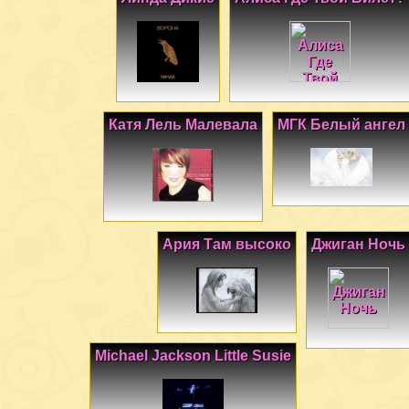
Катя Лель Малевала
МГК Белый ангел
Ария Там высоко
Джиган Ночь
Michael Jackson Little Susie