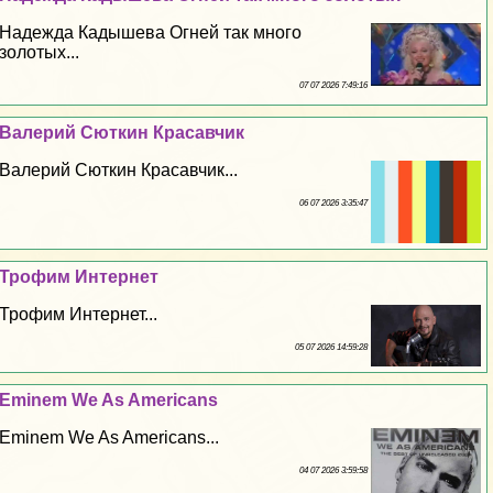
Надежда Кадышева Огней так много
золотых...
07 07 2026 7:49:16
Валерий Сюткин Красавчик
Валерий Сюткин Красавчик...
06 07 2026 3:35:47
Трофим Интернет
Трофим Интернет...
05 07 2026 14:59:28
Eminem We As Americans
Eminem We As Americans...
04 07 2026 3:59:58