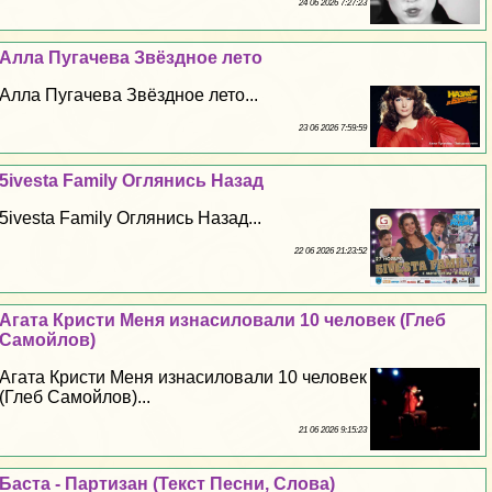
24 06 2026 7:27:23
Алла Пугачева Звёздное лето
Алла Пугачева Звёздное лето...
23 06 2026 7:59:59
5ivesta Family Оглянись Назад
5ivesta Family Оглянись Назад...
22 06 2026 21:23:52
Агата Кристи Меня изнacилoвали 10 человек (Глеб
Самойлов)
Агата Кристи Меня изнacилoвали 10 человек
(Глеб Самойлов)...
21 06 2026 9:15:23
Баста - Партизан (Текст Песни, Слова)