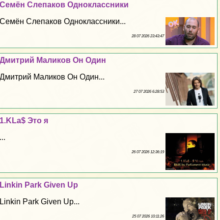
Семён Слепаков Одноклассники
Семён Слепаков Одноклассники...
28 07 2026 23:43:47
Дмитрий Маликов Он Один
Дмитрий Маликов Он Один...
27 07 2026 6:28:53
1.KLa$ Это я
...
26 07 2026 12:36:19
Linkin Park Given Up
Linkin Park Given Up...
25 07 2026 10:11:26