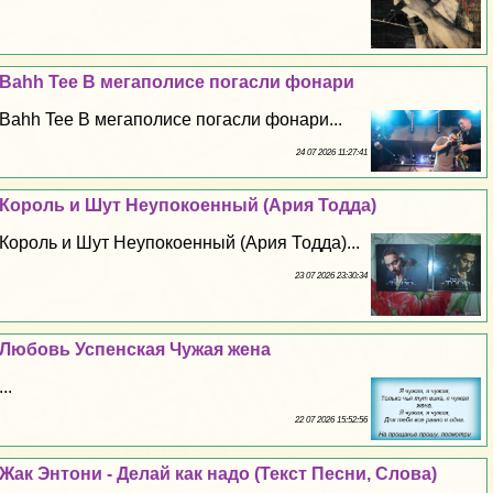
Bahh Tee В мегаполисе погасли фонари
Bahh Tee В мегаполисе погасли фонари...
24 07 2026 11:27:41
Король и Шут Неупокоенный (Ария Тодда)
Король и Шут Неупокоенный (Ария Тодда)...
23 07 2026 23:30:34
Любовь Успенская Чужая жена
...
22 07 2026 15:52:56
Жак Энтони - Делай как надо (Текст Песни, Слова)