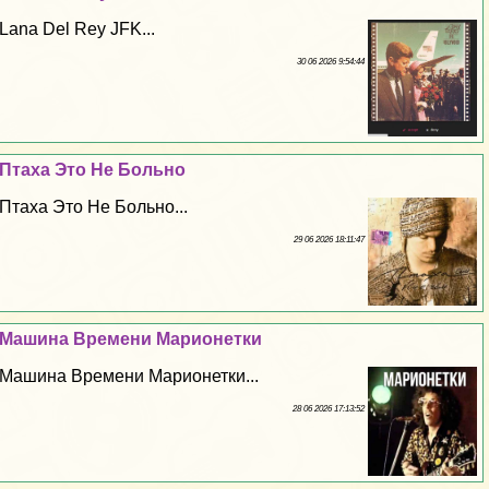
Lana Del Rey JFK...
30 06 2026 9:54:44
Птаха Это Не Больно
Птаха Это Не Больно...
29 06 2026 18:11:47
Машина Времени Марионетки
Машина Времени Марионетки...
28 06 2026 17:13:52