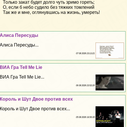
Только закат будет долго чуть зримо гореть;
О, если б небо судило без тяжких томлений
Так же и мне, оглянувшись на жизнь, умереть!
Алиса Пересуды
Алиса Пересуды...
07 08 2026 23:13:21
ВИА Гра Tell Me Lie
ВИА Гра Tell Me Lie...
06 08 2026 23:52:20
Король и Шут Двое против всех
Король и Шут Двое против всех...
05 08 2026 16:50:39