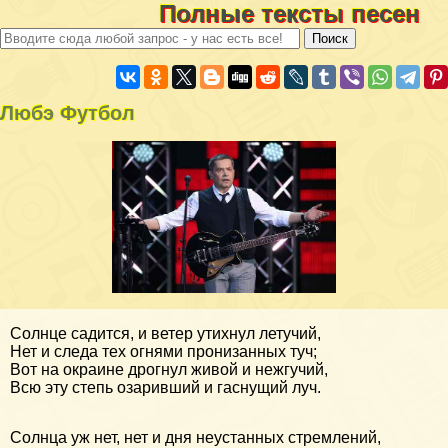
Полные тексты песен
Любэ Футбол
Солнце садится, и ветер утихнул летучий,
Нет и следа тех огнями пронизанных туч;
Вот на окраине дрогнул живой и нежгучий,
Всю эту степь озаривший и гаснущий луч.
Солнца уж нет, нет и дня неустанных стремлений,