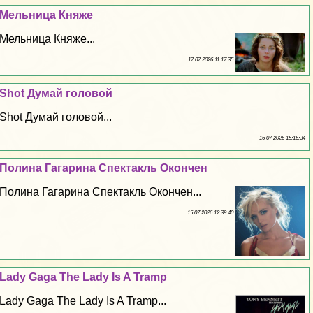
Мельница Княже
Мельница Княже...
17 07 2026 11:17:35
Shot Думай головой
Shot Думай головой...
16 07 2026 15:16:34
Полина Гагарина Спектакль Окончен
Полина Гагарина Спектакль Окончен...
15 07 2026 12:39:40
Lady Gaga The Lady Is A Tramp
Lady Gaga The Lady Is A Tramp...