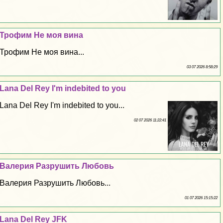
Трофим Не моя вина
Трофим Не моя вина...
03 07 2026 8:58:29
Lana Del Rey I'm indebited to you
Lana Del Rey I'm indebited to you...
02 07 2026 11:22:41
Валерия Разрушить Любовь
Валерия Разрушить Любовь...
01 07 2026 15:15:22
Lana Del Rey JFK