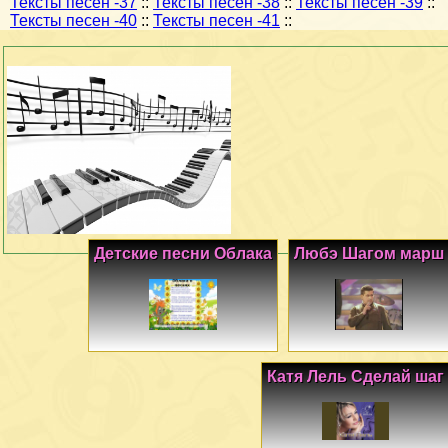
Тексты песен -37
::
Тексты песен -38
::
Тексты песен -39
::
Тексты песен -40
::
Тексты песен -41
::
Детские песни Облака
Любэ Шагом марш
Катя Лель Сделай шаг