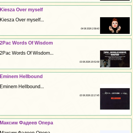
Kiesza Over myself
Kiesza Over myself...
04 08 2026 2:58:43
2Pac Words Of Wisdom
2Pac Words Of Wisdom...
03 08 2026 20:53:58
Eminem Hellbound
Eminem Hellbound...
02 08 2026 22:17:45
Максим Фадеев Опера
Максим Фадеев Опера...