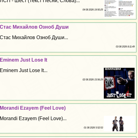
ЛСП - Шест (Текст Песни, Слова)...
04 08 2026 19:50:25
Стас Михайлов Озноб Души
Стас Михайлов Озноб Души...
03 08 2026 8:11:49
Eminem Just Lose It
Eminem Just Lose It...
02 08 2026 15:56:29
Morandi Ezayem (Feel Love)
Morandi Ezayem (Feel Love)...
01 08 2026 5:52:53