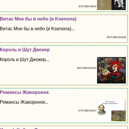
10 07 2026 9:59:14
Витас Мне бы в небо (и Ksenona)
Витас Мне бы в небо (и Ksenona)...
09 07 2026 12:42:34
Король и Шут Джокер
Король и Шут Джокер...
08 07 2026 18:10:53
Романсы Жаворонок
Романсы Жаворонок...
07 07 2026 6:50:17