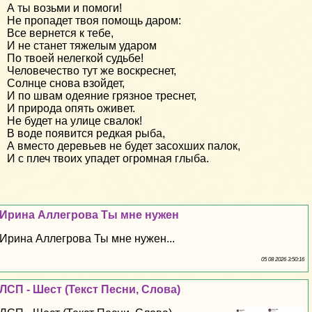
А ты возьми и помоги!
Не пропадет твоя помощь даром:
Все вернется к тебе,
И не станет тяжелым ударом
По твоей нелегкой судьбе!
Человечество тут же воскреснет,
Солнце снова взойдет,
И по швам одеяние грязное треснет,
И природа опять оживет.
Не будет на улице свалок!
В воде появится редкая рыба,
А вместо деревьев не будет засохших палок,
И с плеч твоих упадет огромная глыба.
Ирина Аллегрова Ты мне нужен
Ирина Аллегрова Ты мне нужен...
05 08 2026 3:50:16
ЛСП - Шест (Текст Песни, Слова)