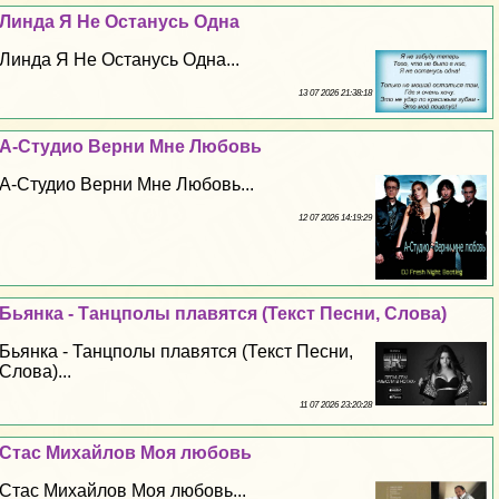
Линда Я Не Остaнycь Одна
Линда Я Не Остaнycь Одна...
13 07 2026 21:38:18
А-Студио Верни Мне Любовь
А-Студио Верни Мне Любовь...
12 07 2026 14:19:29
Бьянка - Танцполы плавятся (Текст Песни, Слова)
Бьянка - Танцполы плавятся (Текст Песни,
Слова)...
11 07 2026 23:20:28
Стас Михайлов Моя любовь
Стас Михайлов Моя любовь...