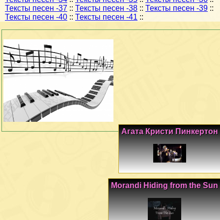
Тексты песен -37
::
Тексты песен -38
::
Тексты песен -39
::
Тексты песен -40
::
Тексты песен -41
::
Агата Кристи Пинкертон
Morandi Hiding from the Sun