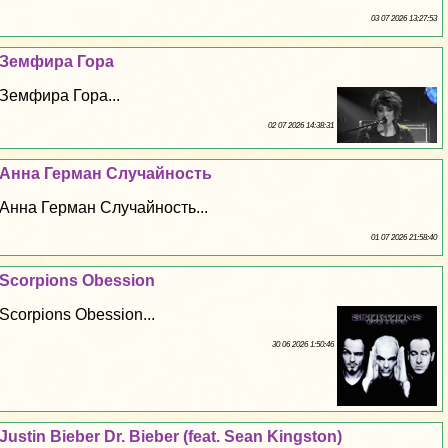
03 07 2026 13:27:53
Земфира Гора
Земфира Гора...
02 07 2026 14:38:31
Анна Герман Случайность
Анна Герман Случайность...
01 07 2026 21:58:40
Scorpions Obession
Scorpions Obession...
30 06 2026 1:50:46
Justin Bieber Dr. Bieber (feat. Sean Kingston)