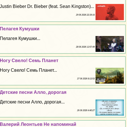
Justin Bieber Dr. Bieber (feat. Sean Kingston)...
29 06 2026 22:39:16
Пелагея Кумушки
Пелагея Кумушки...
28 06 2026 13:57:49
Ногу Свело! Семь Планет
Ногу Свело! Семь Планет...
27 06 2026 8:13:53
Детские песни Алло, дорогая
Детские песни Алло, дорогая...
26 06 2026 4:40:27
Валерий Леонтьев Не напоминай