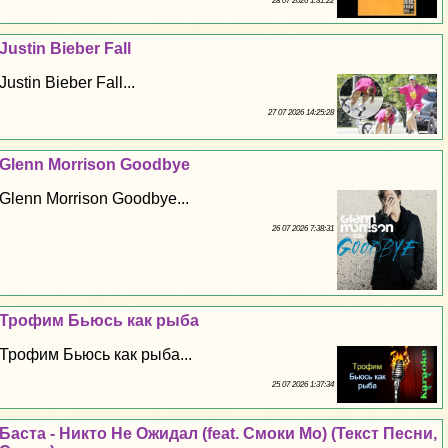
28 07 2026 1:31:22
Justin Bieber Fall
Justin Bieber Fall...
27 07 2026 14:25:28
Glenn Morrison Goodbye
Glenn Morrison Goodbye...
26 07 2026 7:38:31
Трофим Бьюсь как рыба
Трофим Бьюсь как рыба...
25 07 2026 1:37:34
Баста - Никто Не Ожидал (feat. Смоки Мо) (Текст Песни,