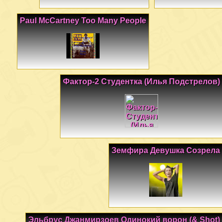
Paul McCartney Too Many People
Фактор-2 Студентка (Илья Подстрелов)
Земфира Девушка Созрела
Эльбрус Джанмирзоев Одинокий ворон (& Shot)