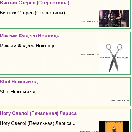
Винтаж Стерео (Стереотипы)
Винтаж Стерео (Стереотипы)...
31 07 2026 8:36:36
Максим Фадеев Ножницы
Максим Фадеев Ножницы...
30 07 2026 5:52:19
Shot Нежный яд
Shot Нежный яд...
29 07 2026 7:55:30
Ногу Свело! (Печальная) Лариса
Ногу Свело! (Печальная) Лариса...