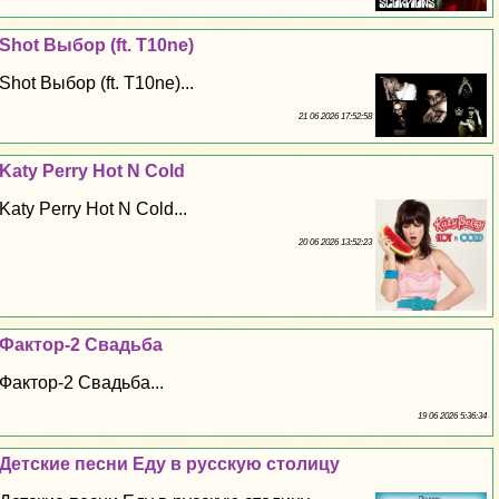
Shot Выбор (ft. T10ne)
Shot Выбор (ft. T10ne)...
21 06 2026 17:52:58
Katy Perry Hot N Cold
Katy Perry Hot N Cold...
20 06 2026 13:52:23
Фактор-2 Свадьба
Фактор-2 Свадьба...
19 06 2026 5:36:34
Детские песни Еду в русскую столицу