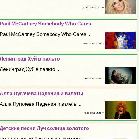
21 07 2026 21:47:50
Paul McCartney Somebody Who Cares
Paul McCartney Somebody Who Cares...
20 07 2026 17:56:32
Ленинград Xyй в пальто
Ленинград Xyй в пальто...
19 07 2026 16:30:31
Алла Пугачева Падения и взлеты
Алла Пугачева Падения и взлеты...
18 07 2026 14:41:11
Детские песни Луч солнца золотого
Детские песни Луч солнца золотого...