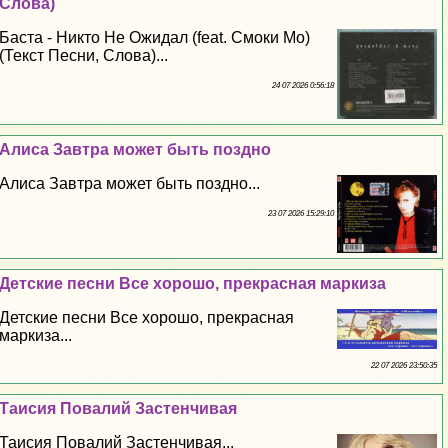
Слова)
Баста - Никто Не Ожидал (feat. Смоки Мо)
(Текст Песни, Слова)...
24 07 2026 0:56:18
Алиса Завтра может быть поздно
Алиса Завтра может быть поздно...
23 07 2026 15:29:10
Детские песни Все хорошо, прекрасная маркиза
Детские песни Все хорошо, прекрасная
маркиза...
22 07 2026 23:50:35
Таисия Повалий Застенчивая
Таисия Повалий Застенчивая...