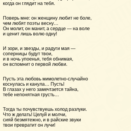
когда он глядит на тебя.
Поверь мне: он женщину любит не боле,
чем любят поэты весну…
Он молит, он манит, а сердце — на воле
и ценит лишь волю одну!
И зори, и звезды, и радуги мая —
соперницы будут твои,
и в ночь упоенья, тебя обнимая,
он вспомнит о первой любви.
Пусть эта любовь мимолетно-случайно
коснулась и канула… Пусть!
В глазах у него замечтается тайна,
тебе непонятная грусть…
Тогда ты почувствуешь холод разлуки.
Что ж делать! Целуй и молчи,
сияй безмятежно, и в райские звуки
твои превратит он лучи!