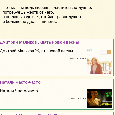
Но ты… ты ведь любишь властительно-душно,
потребуешь жертв от него,
а он лишь вздохнет, отойдет равнодушно —
и больше не даст — ничего…
Дмитрий Маликов Ждать новой весны
Дмитрий Маликов Ждать новой весны...
07 08 2026 15:39:15
Натали Часто-часто
Натали Часто-часто...
06 08 2026 7:12:16