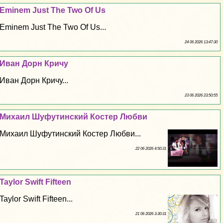
Eminem Just The Two Of Us
Eminem Just The Two Of Us...
24 06 2026 13:47:30
Иван Дорн Кричу
Иван Дорн Кричу...
23 06 2026 23:50:55
Михаил Шуфутинский Костер Любви
Михаил Шуфутинский Костер Любви...
22 06 2026 4:50:31
Taylor Swift Fifteen
Taylor Swift Fifteen...
21 06 2026 3:30:31