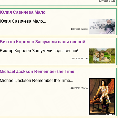
12 07 2026 5:41:50
Юлия Савичева Мало
Юлия Савичева Мало...
11 07 2026 15:10:57
Виктор Королев Зашумели сады весной
Виктор Королев Зашумели сады весной...
10 07 2026 22:37:15
Michael Jackson Remember the Time
Michael Jackson Remember the Time...
09 07 2026 12:26:44