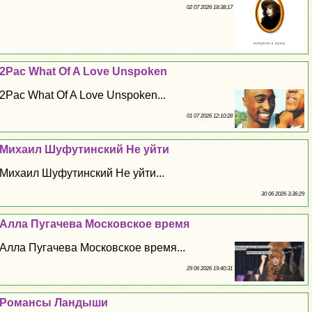
02 07 2026 18:38:17
2Pac What Of A Love Unspoken
2Pac What Of A Love Unspoken...
01 07 2026 12:10:28
Михаил Шуфутинский Не уйти
Михаил Шуфутинский Не уйти...
30 06 2026 3:36:29
Алла Пугачева Московское время
Алла Пугачева Московское время...
29 06 2026 19:40:31
Романсы Ландыши