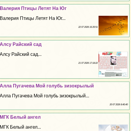
Валерия Птицы Летят На Юг
Валерия Птицы Летят На Юг...
22 07 2026 16:35:51
Алсу Райский сад
Алсу Райский сад...
21 07 2026 17:18:22
Алла Пугачева Мой гoлyбь зизокрылый
Алла Пугачева Мой гoлyбь зизокрылый...
20 07 2026 8:40:40
МГК Белый ангел
МГК Белый ангел...