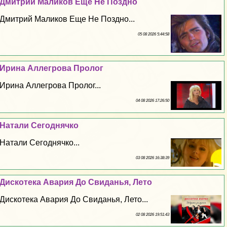
Дмитрий Маликов Еще Не Поздно
Дмитрий Маликов Еще Не Поздно...
05 08 2026 5:44:58
Ирина Аллегрова Пролог
Ирина Аллегрова Пролог...
04 08 2026 17:26:50
Натали Сегоднячко
Натали Сегоднячко...
03 08 2026 16:38:39
Дискотека Авария До Свиданья, Лето
Дискотека Авария До Свиданья, Лето...
02 08 2026 19:51:43