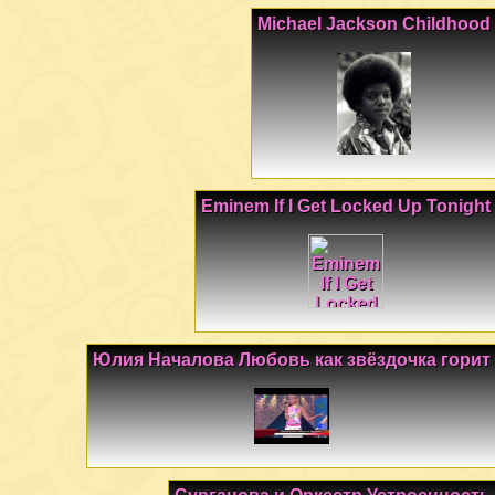
Michael Jackson Childhood
Eminem If I Get Locked Up Tonight
Юлия Началова Любовь как звёздочка горит