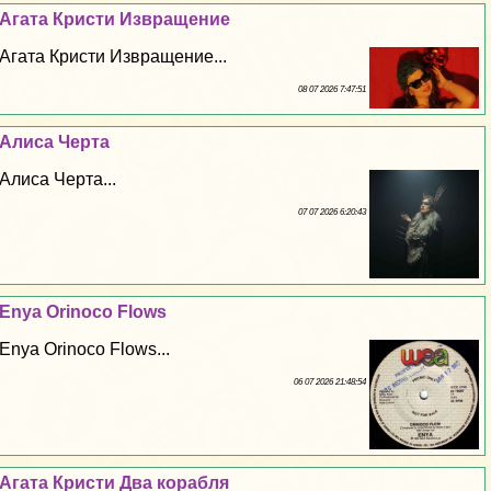
Агата Кристи Извpaщeние
Агата Кристи Извpaщeние...
08 07 2026 7:47:51
Алиса Черта
Алиса Черта...
07 07 2026 6:20:43
Enya Orinoco Flows
Enya Orinoco Flows...
06 07 2026 21:48:54
Агата Кристи Два корабля