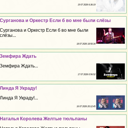
19 07 2026 6:36:19
Сурганова и Оркестр Если б во мне были слёзы
Сурганова и Оркестр Если б во мне были
слёзы...
18 07 2026 18:50:34
Земфира Ждать
Земфира Ждать...
17 07 2026 0:56:52
Линда Я Украду!
Линда Я Украду!...
16 07 2026 20:12:45
Наталья Королева Желтые тюльпаны