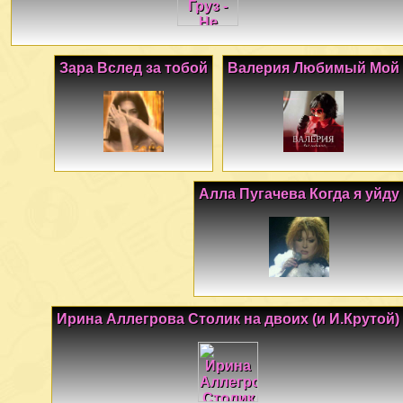
Зара Вслед за тобой
Валерия Любимый Мой
Алла Пугачева Когда я уйду
Ирина Аллегрова Столик на двоих (и И.Крутой)