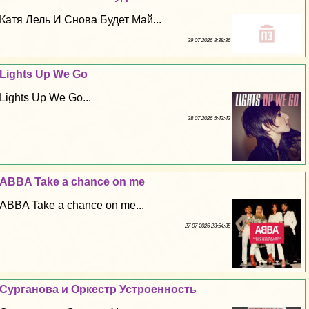
Катя Лель И Снова Будет Май...
29 07 2026 8:38:36
Lights Up We Go
Lights Up We Go...
28 07 2026 5:43:43
ABBA Take a chance on me
ABBA Take a chance on me...
27 07 2026 23:54:35
Сурганова и Оркестр Устроенность