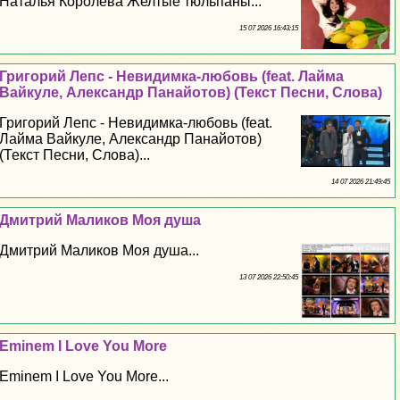
Наталья Королева Желтые тюльпаны...
15 07 2026 16:43:15
Григорий Лепс - Невидимка-любовь (feat. Лайма
Вайкуле, Александр Панайотов) (Текст Песни, Слова)
Григорий Лепс - Невидимка-любовь (feat.
Лайма Вайкуле, Александр Панайотов)
(Текст Песни, Слова)...
14 07 2026 21:49:45
Дмитрий Маликов Моя душа
Дмитрий Маликов Моя душа...
13 07 2026 22:50:45
Eminem I Love You More
Eminem I Love You More...