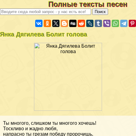
Полные тексты песен
Янка Дягилева Болит голова
Ты многого, слишком ты многого хочешь!
Тоскливо и жадно любя,
напрасно ты грезам победу пророчишь,