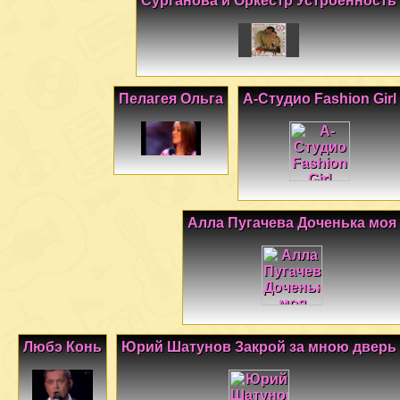
Сурганова и Оркестр Устроенность
Пелагея Ольга
А-Студио Fashion Girl
Алла Пугачева Доченька моя
Любэ Конь
Юрий Шатунов Закрой за мною дверь