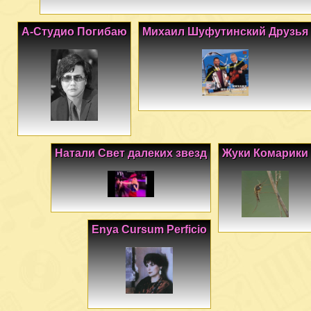
А-Студио Погибаю
Михаил Шуфутинский Друзья
Натали Свет далеких звезд
Жуки Комарики
Enya Cursum Perficio