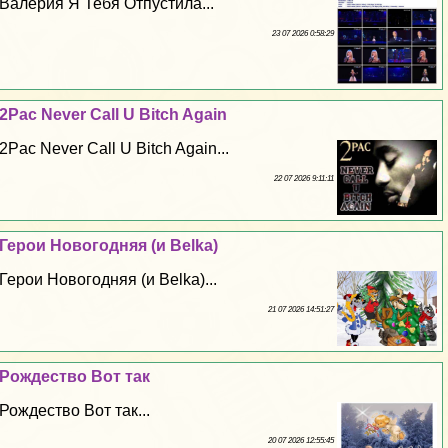
Валерия Я Тебя Отпустила...
23 07 2026 0:58:29
2Pac Never Call U Bitch Again
2Pac Never Call U Bitch Again...
22 07 2026 9:11:11
Герои Новогодняя (и Belka)
Герои Новогодняя (и Belka)...
21 07 2026 14:51:27
Рождество Вот так
Рождество Вот так...
20 07 2026 12:55:45