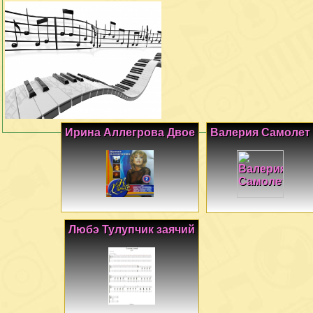
Ирина Аллегрова Двое
Валерия Самолет
Любэ Тулупчик заячий