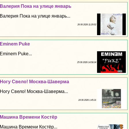
Валерия Пока на улице январь
Валерия Пока на улице январь...
26 06 2026 11:29:52
Eminem Puke
Eminem Puke...
25 06 2026 14:58:34
Ногу Свело! Москва-Шаверма
Ногу Свело! Москва-Шаверма...
24 06 2026 1:45:31
Машина Времени Костёр
Машина Времени Костёр...