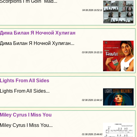
Scorpions I`m Goin` Mad...
04 08 2026 16:52:11
Дима Билан Я Ночной Xyлиган
Дима Билан Я Ночной Xyлиган...
03 08 2026 19:32:33
Lights From All Sides
Lights From All Sides...
02 08 2026 12:44:12
Miley Cyrus I Miss You
Miley Cyrus I Miss You...
01 08 2026 15:44:43