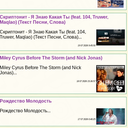
Скриптонит - Я Знаю Какая Ты (feat. 104, Truwer,
Maqlao) (Текст Песни, Слова)
Скриптонит - Я Знаю Какая Ты (feat. 104,
Truwer, Maqlao) (Текст Песни, Слова)...
19 07 2026 9:45:50
Miley Cyrus Before The Storm (and Nick Jonas)
Miley Cyrus Before The Storm (and Nick
Jonas)...
18 07 2026 15:36:57
Рождество Молодость
Рождество Молодость...
17 07 2026 0:40:25