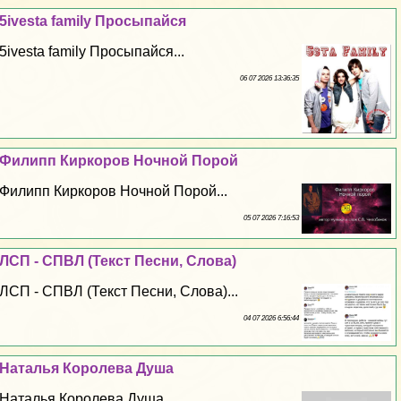
5ivesta family Просыпайся
5ivesta family Просыпайся...
06 07 2026 13:36:35
Филипп Киркоров Ночной Порой
Филипп Киркоров Ночной Порой...
05 07 2026 7:16:53
ЛСП - СПВЛ (Текст Песни, Слова)
ЛСП - СПВЛ (Текст Песни, Слова)...
04 07 2026 6:56:44
Наталья Королева Душа
Наталья Королева Душа...