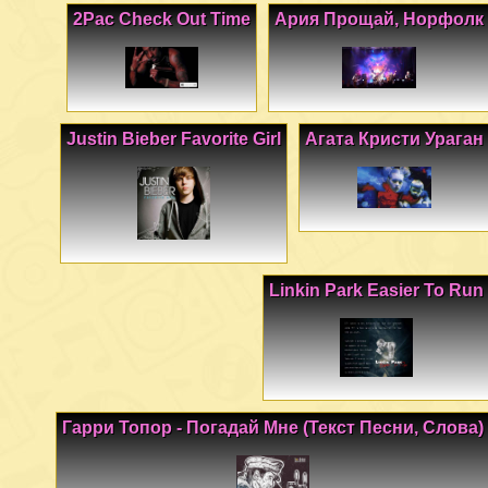
2Pac Check Out Time
Ария Прощай, Норфолк
Justin Bieber Favorite Girl
Агата Кристи Ураган
Linkin Park Easier To Run
Гарри Топор - Погадай Мне (Текст Песни, Слова)