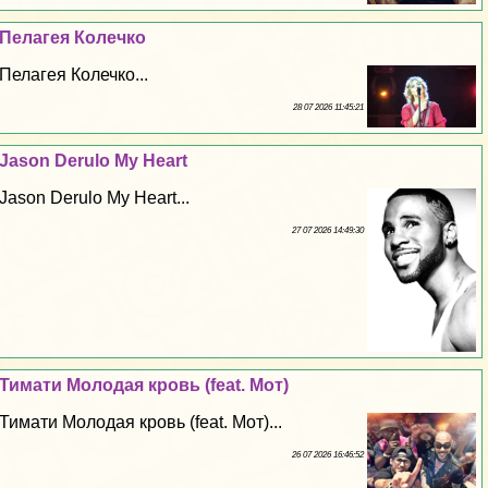
Пелагея Колечко
Пелагея Колечко...
28 07 2026 11:45:21
Jason Derulo My Heart
Jason Derulo My Heart...
27 07 2026 14:49:30
Тимати Молодая кровь (feat. Мот)
Тимати Молодая кровь (feat. Мот)...
26 07 2026 16:46:52