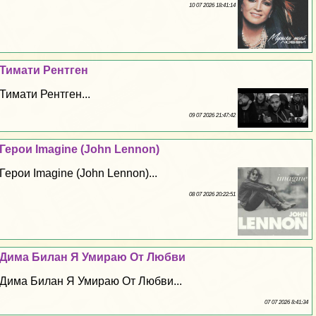
10 07 2026 18:41:14
Тимати Рентген
Тимати Рентген...
09 07 2026 21:47:42
Герои Imagine (John Lennon)
Герои Imagine (John Lennon)...
08 07 2026 20:22:51
Дима Билан Я Умираю От Любви
Дима Билан Я Умираю От Любви...
07 07 2026 8:41:34