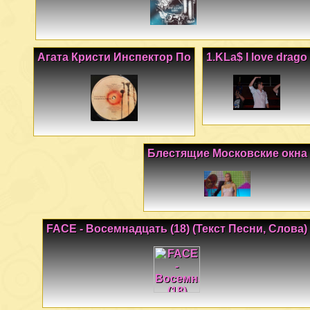
Агата Кристи Инспектор По
1.KLa$ I love drago
Блестящие Московские окна
FACE - Восемнадцать (18) (Текст Песни, Слова)