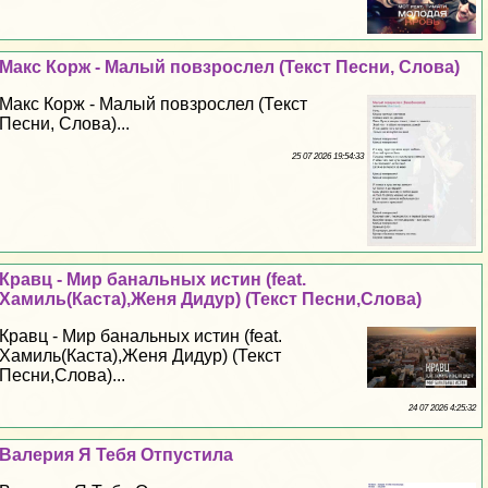
Макс Корж - Малый повзрослел (Текст Песни, Слова)
Макс Корж - Малый повзрослел (Текст
Песни, Слова)...
25 07 2026 19:54:33
Кравц - Мир бaнaльных истин (feat.
Хамиль(Каста),Женя Дидур) (Текст Песни,Слова)
Кравц - Мир бaнaльных истин (feat.
Хамиль(Каста),Женя Дидур) (Текст
Песни,Слова)...
24 07 2026 4:25:32
Валерия Я Тебя Отпустила