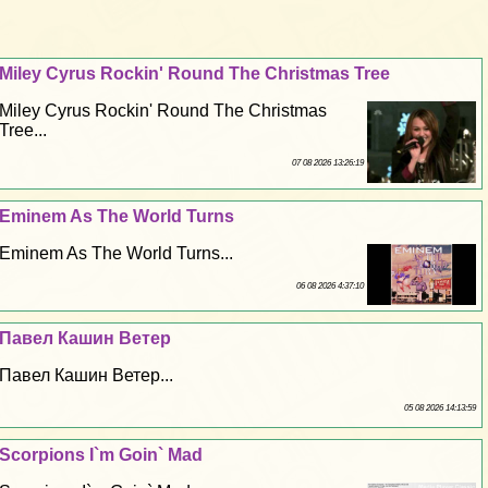
Miley Cyrus Rockin' Round The Christmas Tree
Miley Cyrus Rockin' Round The Christmas
Tree...
07 08 2026 13:26:19
Eminem As The World Turns
Eminem As The World Turns...
06 08 2026 4:37:10
Павел Кашин Ветер
Павел Кашин Ветер...
05 08 2026 14:13:59
Scorpions I`m Goin` Mad