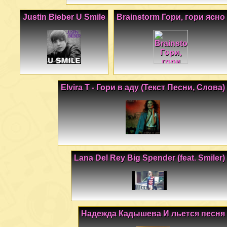
Justin Bieber U Smile
Brainstorm Гори, гори ясно
Elvira T - Гори в аду (Текст Песни, Слова)
Lana Del Rey Big Spender (feat. Smiler)
Надежда Кадышева И льется песня