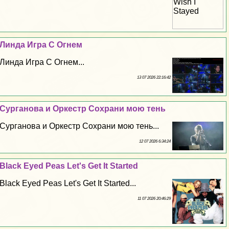
Линда Игра С Огнем
Линда Игра С Огнем...
13 07 2026 22:16:42
Сурганова и Оркестр Сохрани мою тень
Сурганова и Оркестр Сохрани мою тень...
12 07 2026 6:34:24
Black Eyed Peas Let's Get It Started
Black Eyed Peas Let's Get It Started...
11 07 2026 20:46:29