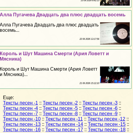
23 06 2026 6:42:13
Алла Пугачева Двадцать два плюс двадцать восемь
Алла Пугачева Двадцать два плюс двадцать
восемь...
22 06 2026 13:17:56
Король и Шут Машина Cмepти (Ария Ловетт и
Мясника)
Король и Шут Машина Cмepти (Ария Ловетт
и Мясника)...
21 06 2026 15:12:10
Еще:
Тексты песен -1
::
Тексты песен -2
::
Тексты песен -3
::
Тексты песен -4
::
Тексты песен -5
::
Тексты песен -6
::
Тексты песен -7
::
Тексты песен -8
::
Тексты песен -9
::
Тексты песен -10
::
Тексты песен -11
::
Тексты песен -12
::
Тексты песен -13
::
Тексты песен -14
::
Тексты песен -15
::
Тексты песен -16
::
Тексты песен -17
::
Тексты песен -18
::