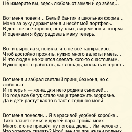
Не измерите вы, здесь любовь от земли и до звёзд…
Вот меня повели… Белый бантик и школьная форма…
Мама за руку держит меня и несёт мой портфель.
В детстве всё хорошо, нету злых, лицемеров и шторма…
И оценками я буду радовать маму теперь.
Вот и выросла я, поняла, что не всё так красиво…
Чтоб достойно прожить, нужно много валюты иметь…
И что людям не хочется сделать кого-то счастливым.
Нужно просто работать, как лошадь, молчать и терпеть…
Вот меня и забрал светлый принц без коня, но с
любовью…
И теперь я — жена, для него родила сыновей…
Но года всё бегут, стало чаще тревожить здоровье.
Да и дети растут как-то в такт с сединою моей…
Вот меня понесли… Я в красивой удобной коробке…
Тихо плачет семья и друзей пара-тройка моих…
Много, кто не пришёл, ну погода, дела… Им неловко…
Что хотелось сказать? Чтоб ценили при жизни родных…