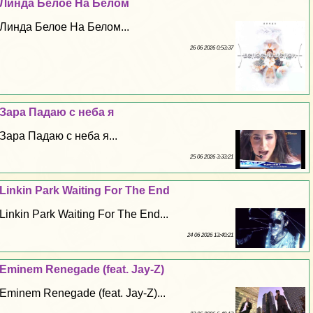
Линда Белое На Белом
Линда Белое На Белом...
26 06 2026 0:53:37
Зара Падаю с неба я
Зара Падаю с неба я...
25 06 2026 3:33:21
Linkin Park Waiting For The End
Linkin Park Waiting For The End...
24 06 2026 13:40:21
Eminem Renegade (feat. Jay-Z)
Eminem Renegade (feat. Jay-Z)...