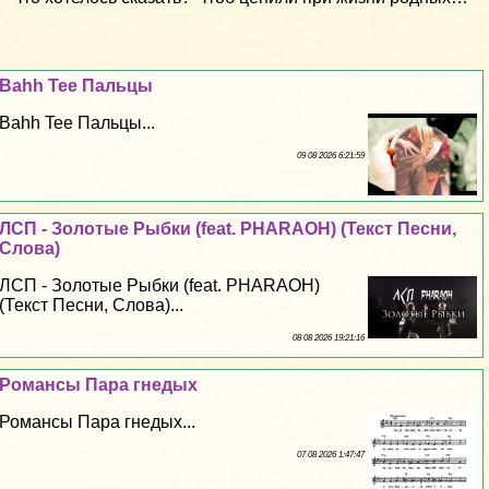
Bahh Tee Пальцы
Bahh Tee Пальцы...
09 08 2026 6:21:59
ЛСП - Золотые Рыбки (feat. PHARAOH) (Текст Песни,
Слова)
ЛСП - Золотые Рыбки (feat. PHARAOH)
(Текст Песни, Слова)...
08 08 2026 19:21:16
Романсы Пара гнедых
Романсы Пара гнедых...
07 08 2026 1:47:47