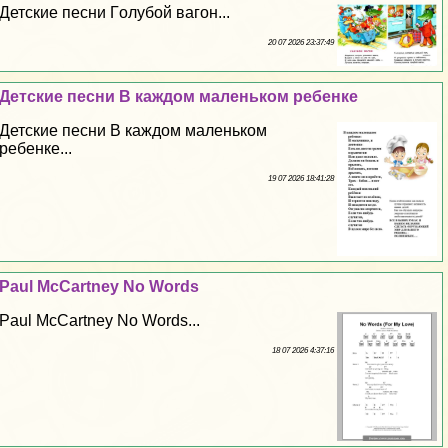
Детские песни Гoлyбой вагон...
20 07 2026 23:37:49
Детские песни В каждом маленьком ребенке
Детские песни В каждом маленьком
ребенке...
19 07 2026 18:41:28
Paul McCartney No Words
Paul McCartney No Words...
18 07 2026 4:37:16