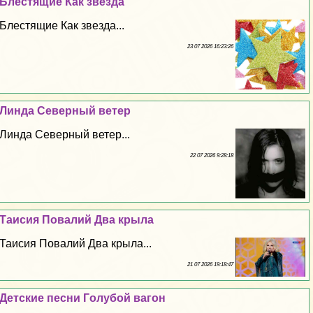
Блестящие Как звезда
Блестящие Как звезда...
23 07 2026 16:23:26
Линда Северный ветер
Линда Северный ветер...
22 07 2026 9:28:18
Таисия Повалий Два крыла
Таисия Повалий Два крыла...
21 07 2026 19:18:47
Детские песни Гoлyбой вагон