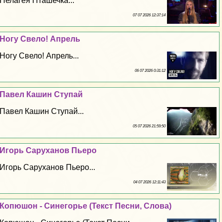
Пелагея Пташечка...
07 07 2026 12:37:14
Ногу Свело! Апрель
Ногу Свело! Апрель...
06 07 2026 0:31:12
Павел Кашин Ступай
Павел Кашин Ступай...
05 07 2026 21:59:50
Игорь Саруханов Пьеро
Игорь Саруханов Пьеро...
04 07 2026 12:11:43
Копюшон - Синегорье (Текст Песни, Слова)