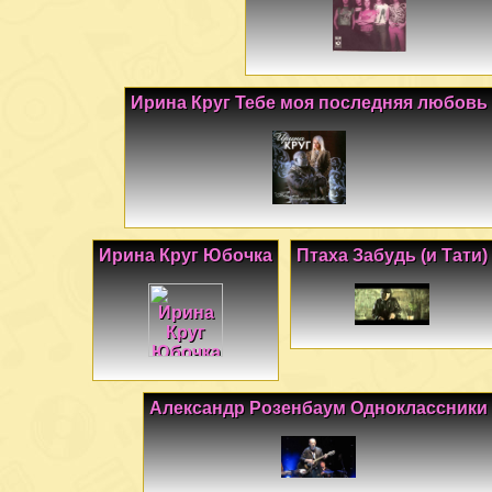
Ирина Круг Тебе моя последняя любовь
Ирина Круг Юбочка
Птаха Забудь (и Тати)
Александр Розенбаум Одноклассники