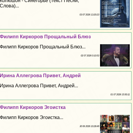
Копюшон - Синегорье (Текст Песни,
Слова)...
03 07 2026 13:20:23
Филипп Киркоров Прощальный Блюз
Филипп Киркоров Прощальный Блюз...
02 07 2026 0:10:53
Ирина Аллегрова Привет, Андрей
Ирина Аллегрова Привет, Андрей...
01 07 2026 15:50:11
Филипп Киркоров Эгоистка
Филипп Киркоров Эгоистка...
30 06 2026 10:28:49