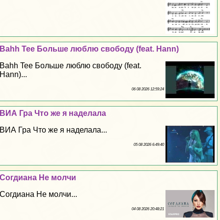
Bahh Tee Больше люблю свободу (feat. Hann)
Bahh Tee Больше люблю свободу (feat.
Hann)...
06 08 2026 12:59:24
ВИА Гра Что же я наделала
ВИА Гра Что же я наделала...
05 08 2026 6:49:40
Согдиана Не молчи
Согдиана Не молчи...
04 08 2026 20:48:21