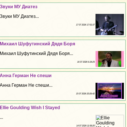
Звуки МУ Диатез
Звуки МУ Диатез...
17 07 2026 17:53:37
Михаил Шуфутинский Дядя Боря
Михаил Шуфутинский Дядя Боря...
16 07 2026 6:34:25
Анна Герман Не спеши
Анна Герман Не спеши...
15 07 2026 20:26:42
Ellie Goulding Wish I Stayed
...
14 07 2026 11:58:20