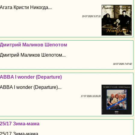
Агата Кристи Никогда...
19 07 2026 5:37:31
Дмитрий Маликов Шепотом
Дмитрий Маликов Шепотом...
18 07 2026 7:47:42
ABBA I wonder (Departure)
ABBA I wonder (Departure)...
17 07 2026 10:26:20
25/17 Зима-мама
25/17 Зима-мама...