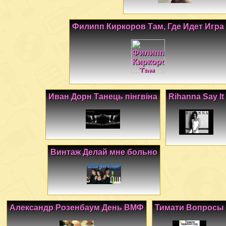
Филипп Киркоров Там, Где Идет Игра
Иван Дорн Танець пiнгвiна
Rihanna Say It
Винтаж Делай мне больно
Александр Розенбаум День ВМФ
Тимати Вопросы