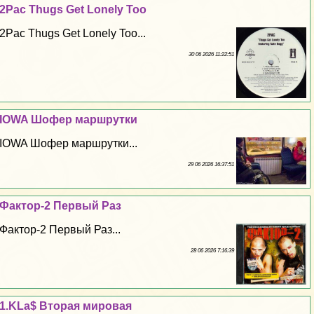
2Pac Thugs Get Lonely Too
2Pac Thugs Get Lonely Too...
30 06 2026 11:22:51
IOWA Шофер маршрутки
IOWA Шофер маршрутки...
29 06 2026 16:37:51
Фактор-2 Первый Раз
Фактор-2 Первый Раз...
28 06 2026 7:16:39
1.KLa$ Вторая мировая