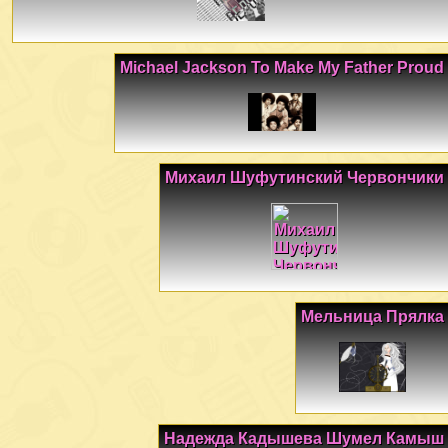
Michael Jackson To Make My Father Proud
Михаил Шуфутинский Червончики
Мельница Прялка
Надежда Кадышева Шумел Камыш