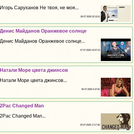
Игорь Саруханов Не твоя, не моя...
08 07 2026 22:33:11
Денис Майданов Оранжевое солнце
Денис Майданов Оранжевое солнце...
07 07 2026 15:57:15
Натали Море цвета джинсов
Натали Море цвета джинсов...
06 07 2026 5:37:41
2Pac Changed Man
2Pac Changed Man...
05 07 2026 17:17:42