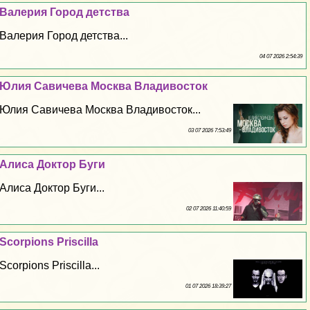
Валерия Город детства
Валерия Город детства...
04 07 2026 2:54:39
Юлия Савичева Москва Владивосток
Юлия Савичева Москва Владивосток...
03 07 2026 7:53:49
Алиса Доктор Буги
Алиса Доктор Буги...
02 07 2026 11:40:59
Scorpions Priscilla
Scorpions Priscilla...
01 07 2026 18:39:27