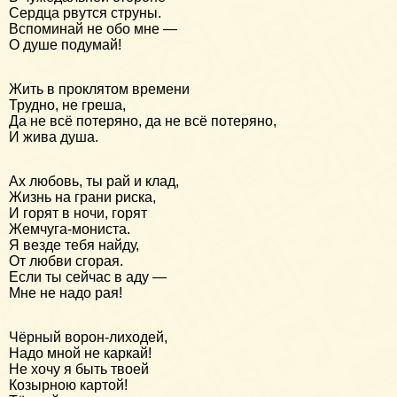
Сердца рвутся струны.
Вспоминай не обо мне —
О душе подумай!
Жить в проклятом времени
Трудно, не греша,
Да не всё потеряно, да не всё потеряно,
И жива душа.
Ах любовь, ты рай и клад,
Жизнь на грани риска,
И горят в ночи, горят
Жемчуга-мониста.
Я везде тебя найду,
От любви сгорая.
Если ты сейчас в аду —
Мне не надо рая!
Чёрный ворон-лиходей,
Надо мной не каркай!
Не хочу я быть твоей
Козырною картой!