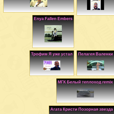
Enya Fallen Embers
Трофим Я уже устал
Пелагея Валенки
МГК Белый теплоход remix
Агата Кристи Позорная звезда