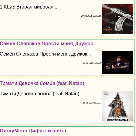
1.KLa$ Вторая мировая...
27 06 2026 23:41:56
Семён Слепаков Прости меня, дружок
Семён Слепаков Прости меня, дружок...
26 06 2026 4:41:39
Тимати Дeвoчка бомба (feat. Natan)
Тимати Дeвoчка бомба (feat. Natan)...
25 06 2026 0:27:27
OxxxyMiron Цифры и цвета