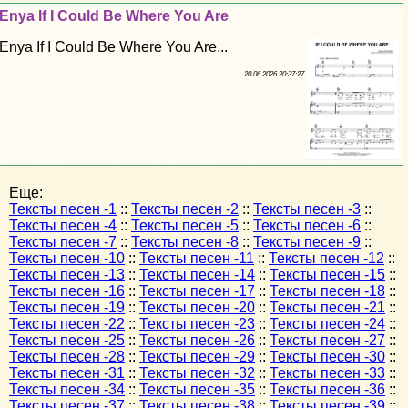
Enya If I Could Be Where You Are
Enya If I Could Be Where You Are...
20 06 2026 20:37:27
Еще:
Тексты песен -1
::
Тексты песен -2
::
Тексты песен -3
::
Тексты песен -4
::
Тексты песен -5
::
Тексты песен -6
::
Тексты песен -7
::
Тексты песен -8
::
Тексты песен -9
::
Тексты песен -10
::
Тексты песен -11
::
Тексты песен -12
::
Тексты песен -13
::
Тексты песен -14
::
Тексты песен -15
::
Тексты песен -16
::
Тексты песен -17
::
Тексты песен -18
::
Тексты песен -19
::
Тексты песен -20
::
Тексты песен -21
::
Тексты песен -22
::
Тексты песен -23
::
Тексты песен -24
::
Тексты песен -25
::
Тексты песен -26
::
Тексты песен -27
::
Тексты песен -28
::
Тексты песен -29
::
Тексты песен -30
::
Тексты песен -31
::
Тексты песен -32
::
Тексты песен -33
::
Тексты песен -34
::
Тексты песен -35
::
Тексты песен -36
::
Тексты песен -37
::
Тексты песен -38
::
Тексты песен -39
::