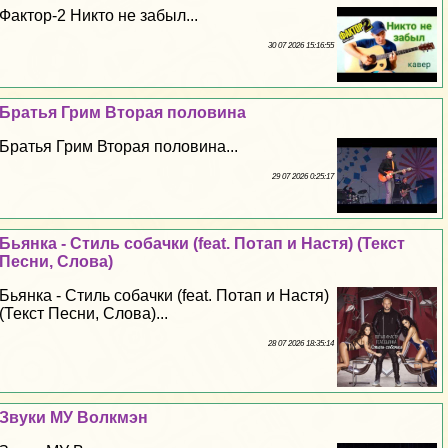
Фактор-2 Никто не забыл...
30 07 2026 15:16:55
Братья Грим Вторая половина
Братья Грим Вторая половина...
29 07 2026 0:25:17
Бьянка - Стиль собачки (feat. Потап и Настя) (Текст
Песни, Слова)
Бьянка - Стиль собачки (feat. Потап и Настя)
(Текст Песни, Слова)...
28 07 2026 18:35:14
Звуки МУ Волкмэн