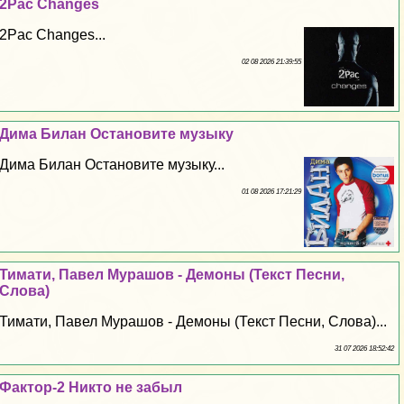
2Pac Changes
2Pac Changes...
02 08 2026 21:39:55
Дима Билан Остановите музыку
Дима Билан Остановите музыку...
01 08 2026 17:21:29
Тимати, Павел Мурашов - Демоны (Текст Песни,
Слова)
Тимати, Павел Мурашов - Демоны (Текст Песни, Слова)...
31 07 2026 18:52:42
Фактор-2 Никто не забыл