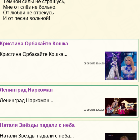
Тёмной силы не страшусь,
Мне от слёз не больно.
От любви не отрекусь
И от песни вольной!
Кристина Орбакайте Кошка
Кристина Орбакайте Кошка...
08 08 2026 12:44:30
Ленинград Наркоман
Ленинград Наркоман...
07 08 2026 13:32:36
Натали Звёзды падали с неба
Натали Звёзды падали с неба...