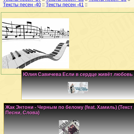
Тексты песен -40
::
Тексты песен -41
::
Юлия Савичева Если в сердце живёт любовь
Жак Энтони - Черным по белому (feat. Хамиль) (Текст
Песни, Слова)