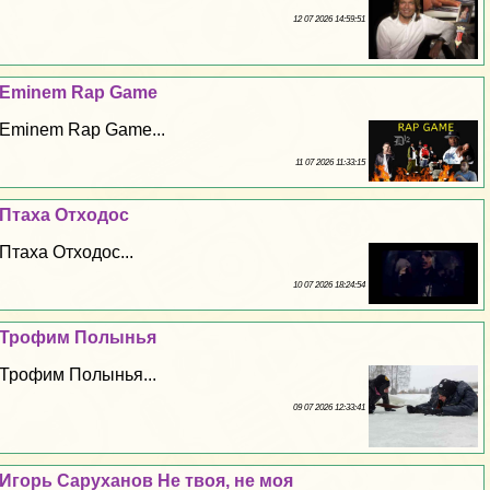
12 07 2026 14:59:51
Eminem Rap Game
Eminem Rap Game...
11 07 2026 11:33:15
Птаха Отходос
Птаха Отходос...
10 07 2026 18:24:54
Трофим Полынья
Трофим Полынья...
09 07 2026 12:33:41
Игорь Саруханов Не твоя, не моя