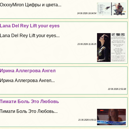
OxxxyMiron Цифры и цвета...
24 06 2026 18:34:54
Lana Del Rey Lift your eyes
Lana Del Rey Lift your eyes...
23 06 2026 11:36:35
Ирина Аллегрова Ангел
Ирина Аллегрова Ангел...
22 06 2026 2:53:38
Тимати Боль Это Любовь
Тимати Боль Это Любовь...
21 06 2026 6:59:33