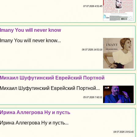
07 07 2026 4:51:45
Imany You will never know
Imany You will never know...
06 07 2026 14:53:18
Михаил Шуфутинский Еврейский Портной
Михаил Шуфутинский Еврейский Портной...
05 07 2026 7:42:31
Ирина Аллегрова Ну и пусть
Ирина Аллегрова Ну и пусть...
04 07 2026 19:51:41