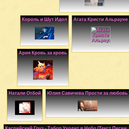
Король и Шут Идол
Агата Кристи Альрауне
Ария Кровь за кровь
Натали Отбой
Юлия Савичева Прости за любовь
Каспийский Груз - Табор Уходит в Небо (Текст Песни,