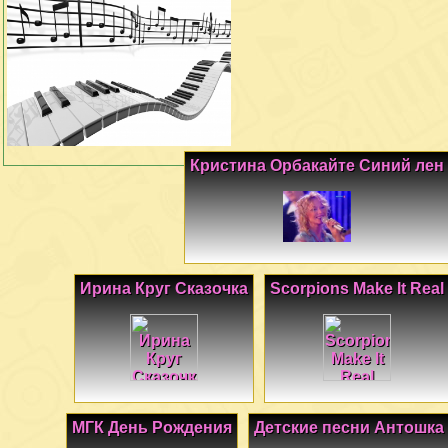
Кристина Орбакайте Синий лен
Ирина Круг Сказочка
Scorpions Make It Real
МГК День Рождения
Детские песни Антошка