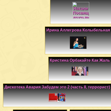
Ирина Аллегрова Колыбельная
Кристина Орбакайте Как Жаль
Дискотека Авария Забудем это 2 (часть II, террорист)