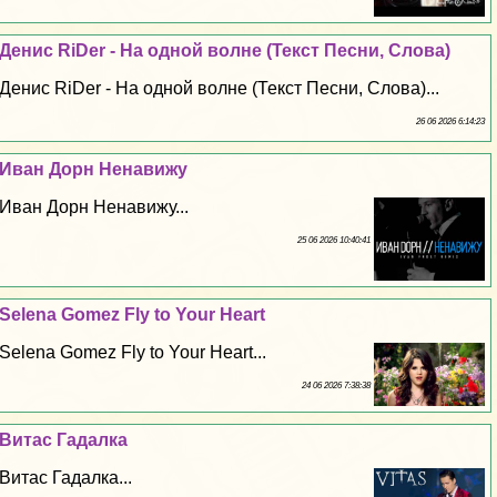
Денис RiDer - На одной волне (Текст Песни, Слова)
Денис RiDer - На одной волне (Текст Песни, Слова)...
26 06 2026 6:14:23
Иван Дорн Ненавижу
Иван Дорн Ненавижу...
25 06 2026 10:40:41
Selena Gomez Fly to Your Heart
Selena Gomez Fly to Your Heart...
24 06 2026 7:38:38
Витас Гадалка
Витас Гадалка...