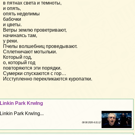
в пятнах света и темноты,
и опять,
опять неделимы
бабочки
и цветы.
Ветры землю проветривают,
начинаясь там,
у реки.
Пчелы волшебниц проведывают.
Сплетничают мотыльки.
Который год,
о, который год
повторяются эти порядки.
Сумерки спускаются с гор…
Исступленно перекликаются куропатки.
Linkin Park Krwlng
Linkin Park Krwlng...
08 08 2026 4:31:12