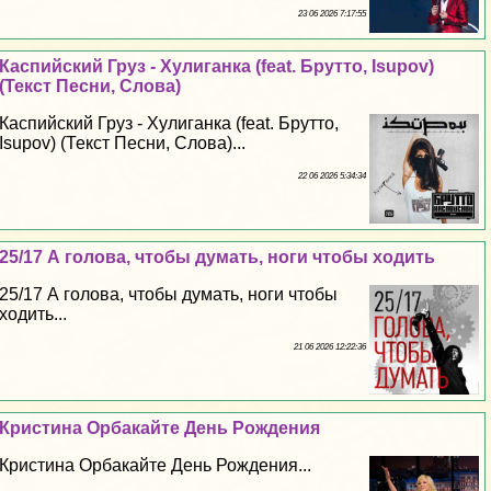
23 06 2026 7:17:55
Каспийский Груз - Xyлиганка (feat. Брутто, Isupov)
(Текст Песни, Слова)
Каспийский Груз - Xyлиганка (feat. Брутто,
Isupov) (Текст Песни, Слова)...
22 06 2026 5:34:34
25/17 А голова, чтобы думать, ноги чтобы ходить
25/17 А голова, чтобы думать, ноги чтобы
ходить...
21 06 2026 12:22:36
Кристина Орбакайте День Рождения
Кристина Орбакайте День Рождения...