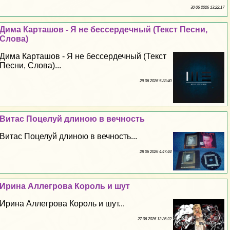
30 06 2026 13:22:17
Дима Карташов - Я не бессердечный (Текст Песни,
Слова)
Дима Карташов - Я не бессердечный (Текст
Песни, Слова)...
29 06 2026 5:33:40
Витас Поцелуй длиною в вечность
Витас Поцелуй длиною в вечность...
28 06 2026 4:47:44
Ирина Аллегрова Король и шут
Ирина Аллегрова Король и шут...
27 06 2026 12:36:22