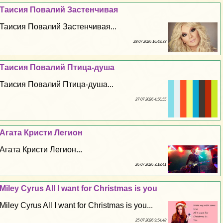
Таисия Повалий Застенчивая
Таисия Повалий Застенчивая...
28 07 2026 16:49:33
Таисия Повалий Птица-душа
Таисия Повалий Птица-душа...
27 07 2026 4:56:55
Агата Кристи Легион
Агата Кристи Легион...
26 07 2026 3:18:41
Miley Cyrus All I want for Christmas is you
Miley Cyrus All I want for Christmas is you...
25 07 2026 9:54:48