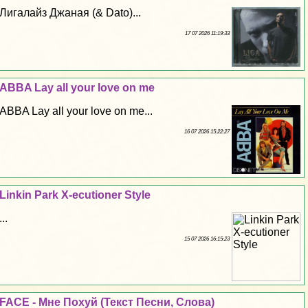
Лигалайз Джаная (& Dato)...
17 07 2026 11:19:33
ABBA Lay all your love on me
ABBA Lay all your love on me...
16 07 2026 15:22:27
Linkin Park X-ecutioner Style
...
15 07 2026 16:15:23
FACE - Мне Поxyй (Текст Песни, Слова)