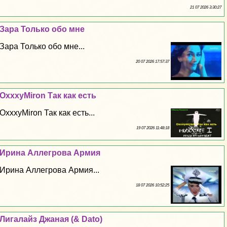
21 07 2026 3:30:27
Зара Только обо мне
Зара Только обо мне...
20 07 2026 17:57:37
OxxxyMiron Так как есть
OxxxyMiron Так как есть...
19 07 2026 11:48:18
Ирина Аллегрова Армия
Ирина Аллегрова Армия...
18 07 2026 10:52:25
Лигалайз Джаная (& Dato)