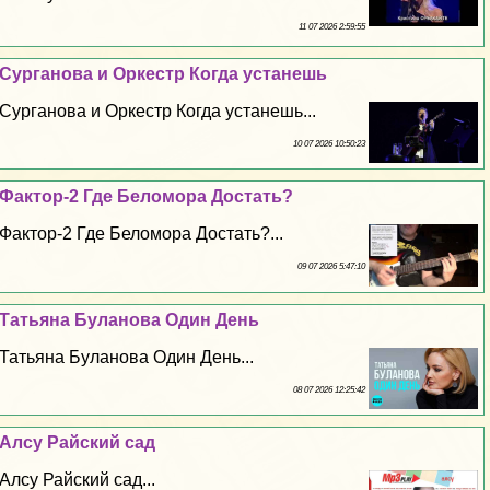
11 07 2026 2:59:55
Сурганова и Оркестр Когда устанешь
Сурганова и Оркестр Когда устанешь...
10 07 2026 10:50:23
Фактор-2 Где Беломора Достать?
Фактор-2 Где Беломора Достать?...
09 07 2026 5:47:10
Татьяна Буланова Один День
Татьяна Буланова Один День...
08 07 2026 12:25:42
Алсу Райский сад
Алсу Райский сад...