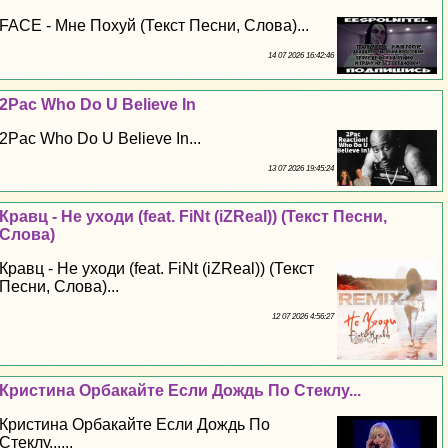
FACE - Мне Поxyй (Текст Песни, Слова)...
14 07 2026 16:42:46
2Pac Who Do U Believe In
2Pac Who Do U Believe In...
13 07 2026 19:45:24
Кравц - Не уходи (feat. FiNt (iZReal)) (Текст Песни,
Слова)
Кравц - Не уходи (feat. FiNt (iZReal)) (Текст
Песни, Слова)...
12 07 2026 4:56:27
Кристина Орбакайте Если Дождь По Стеклу...
Кристина Орбакайте Если Дождь По
Стеклу......