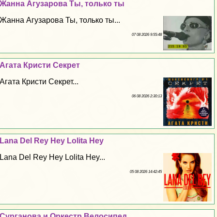
Жанна Агузарова Ты, только ты
Жанна Агузарова Ты, только ты...
07 08 2026 9:55:48
Агата Кристи Секрет
Агата Кристи Секрет...
06 08 2026 2:30:13
Lana Del Rey Hey Lolita Hey
Lana Del Rey Hey Lolita Hey...
05 08 2026 14:42:45
Сурганова и Оркестр Велосипед