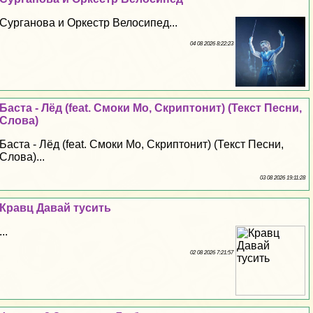
Сурганова и Оркестр Велосипед...
04 08 2026 8:22:23
Баста - Лёд (feat. Смоки Мо, Скриптонит) (Текст Песни,
Слова)
Баста - Лёд (feat. Смоки Мо, Скриптонит) (Текст Песни,
Слова)...
03 08 2026 19:11:28
Кравц Давай тусить
...
02 08 2026 7:21:57