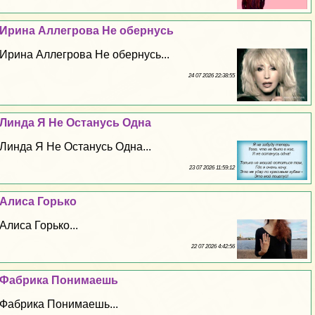
Ирина Аллегрова Не обернусь
Ирина Аллегрова Не обернусь...
24 07 2026 22:38:55
Линда Я Не Остaнycь Одна
Линда Я Не Остaнycь Одна...
23 07 2026 11:59:12
Алиса Горько
Алиса Горько...
22 07 2026 4:42:56
Фабрика Понимаешь
Фабрика Понимаешь...