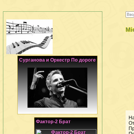
Mi
Сурганова и Оркестр По дороге
На
Фактор-2 Брат
От
Пр
Пр