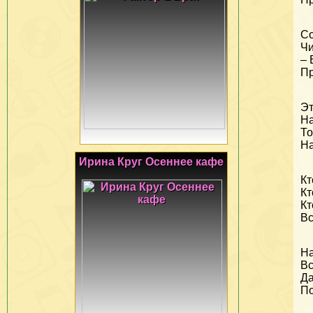
Со
Чи
– 
П
Эт
На
То
На
Ирина Круг Осеннее кафе
Кт
Кт
Кт
Вс
На
Вс
Да
По