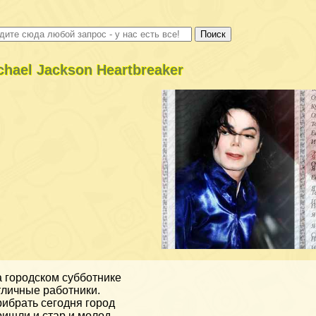
chael Jackson Heartbreaker
 городском субботнике
личные работники.
ибрать сегодня город
ишли и стар и молод.