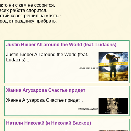
кто ни с кем не ссорится,
всех работа спорится.
етий класс решил на «пять»
род к празднику прибрать.
Justin Bieber All around the World (feat. Ludacris)
Justin Bieber All around the World (feat.
Ludacris)...
06 08 2026 1:58:32
Жанна Агузарова Счастье придет
Жанна Агузарова Счастье придет...
04 08 2026 18:25:59
Натали Николай (и Николай Басков)