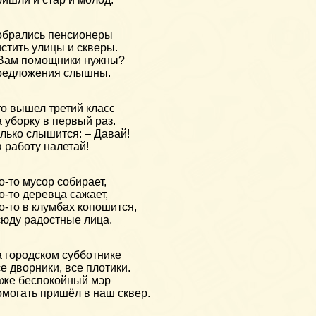
брались пенсионеры
стить улицы и скверы.
Вам помощники нужны?
редложения слышны.
о вышел третий класс
 уборку в первый раз.
лько слышится: – Давай!
 работу налетай!
о-то мусор собирает,
о-то деревца сажает,
о-то в клумбах копошится,
юду радостные лица.
 городском субботнике
е дворники, все плотики.
же беспокойный мэр
могать пришёл в наш сквер.