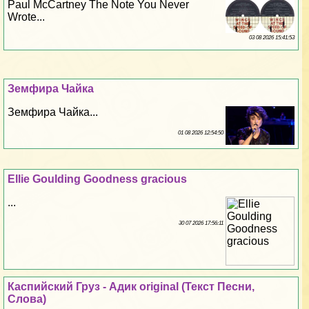
Paul McCartney The Note You Never
Wrote...
03 08 2026 15:41:53
Земфира Чайка
Земфира Чайка...
01 08 2026 12:54:50
Ellie Goulding Goodness gracious
...
30 07 2026 17:56:11
Каспийский Груз - Адик original (Текст Песни,
Слова)