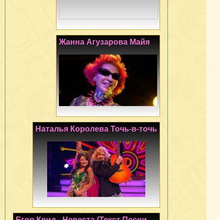
Жанна Агузарова Майя
Наталья Королева Точь-в-точь
Егор Крид - Невеста (Текст Песни,