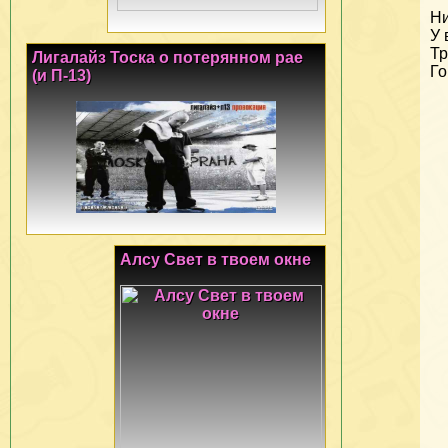
Ни
У 
Тр
Лигалайз Тоска о потерянном рае
Го
(и П-13)
Алсу Свет в твоем окне