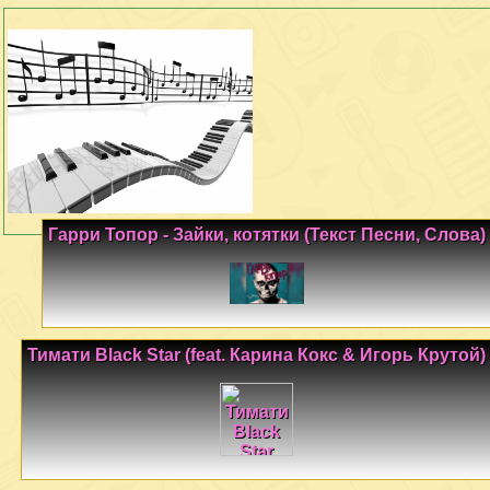
Гарри Топор - Зайки, котятки (Текст Песни, Слова)
Тимати Black Star (feat. Карина Кокс & Игорь Крутой)