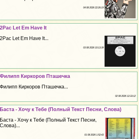
04 08 2026 22:26:19
2Pac Let Em Have It
2Pac Let Em Have It...
03 08 2026 10:13:39
Филипп Киркоров Пташечка
Филипп Киркоров Пташечка...
02 08 2026 12:33:12
Баста - Хочу к Тебе (Полный Текст Песни, Слова)
Баста - Хочу к Тебе (Полный Текст Песни,
Слова)...
01 08 2026 1:52:43