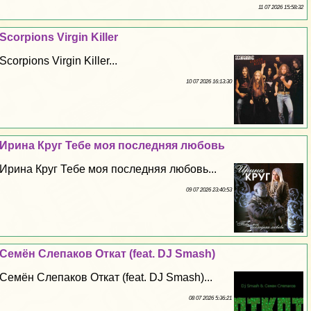
11 07 2026 15:58:32
Scorpions Virgin Killer
Scorpions Virgin Killer...
10 07 2026 16:13:30
Ирина Круг Тебе моя последняя любовь
Ирина Круг Тебе моя последняя любовь...
09 07 2026 23:40:53
Семён Слепаков Откат (feat. DJ Smash)
Семён Слепаков Откат (feat. DJ Smash)...
08 07 2026 5:36:21