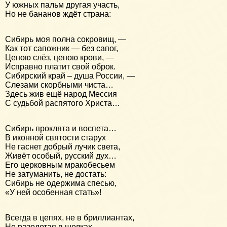
У южных пальм другая участь,
Но не бананов ждёт страна:
Сибирь моя полна сокровищ, —
Как тот сапожник — без сапог,
Ценою слёз, ценою крови, —
Исправно платит свой оброк.
Сибирский край – душа России, —
Слезами скорбными чиста…
Здесь жив ещё народ Мессия
С судьбой распятого Христа…
Сибирь проклята и воспета…
В иконной святости старух
Не гаснет добрый лучик света,
Живёт особый, русский дух…
Его церковным мракобесьем
Не затуманить, не достать:
Сибирь не одержима спесью,
«У ней особенная стать»!
Всегда в цепях, не в бриллиантах,
Не разодетая в шелках,