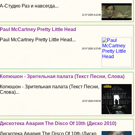
А-Студио Раз и навсегда...
21 07 2026 4:12:46
Paul McCartney Pretty Little Head
Paul McCartney Pretty Little Head...
20 07 2026 3:37:40
Копюшон - Зрительная палата (Текст Песни, Слова)
Копюшон - Зрительная палата (Текст Песни,
Слова)...
19 07 2026 0:59:54
Дискотека Авария The Disco Of 10th (Диско 2010)
Дискотека Авария The Disco Of 10th (Диско