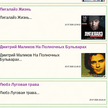
Лигалайз Жизнь
Лигалайз Жизнь...
31 07 2026 12:54:11
Дмитрий Маликов На Полночных Бульварах
Дмитрий Маликов На Полночных
Бульварах...
30 07 2026 11:30:15
Любэ Луговая трава
Любэ Луговая трава...
29 07 2026 18:16:14