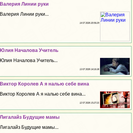
Валерия Линии руки
Валерия Линии руки...
14 07 2026 20:56:29
Юлия Началова Учитель
Юлия Началова Учитель...
13 07 2026 14:16:36
Виктор Королев А я налью себе вина
Виктор Королев А я налью себе вина...
12 07 2026 15:27:21
Лигалайз Будущие мамы
Лигалайз Будущие мамы...