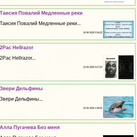
Таисия Повалий Медленные реки
Таисия Повалий Медленные реки...
24 06 2026 5:54:22
2Pac Hellrazor
2Pac Hellrazor...
23 06 2026 9:27:25
Звери Дельфины
Звери Дельфины...
22 06 2026 1:49:52
Алла Пугачева Без меня