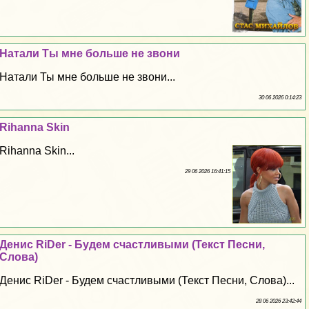
Натали Ты мне больше не звони
Натали Ты мне больше не звони...
30 06 2026 0:14:23
Rihanna Skin
Rihanna Skin...
29 06 2026 16:41:15
Денис RiDer - Будем счастливыми (Текст Песни,
Слова)
Денис RiDer - Будем счастливыми (Текст Песни, Слова)...
28 06 2026 23:42:44