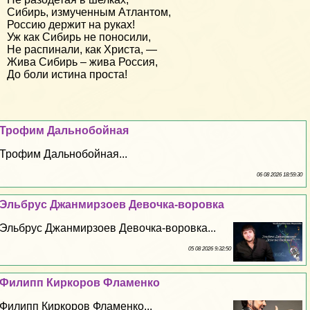
Сибирь, измученным Атлантом,
Россию держит на руках!
Уж как Сибирь не поносили,
Не распинали, как Христа, —
Жива Сибирь – жива Россия,
До боли истина проста!
Трофим Дальнобойная
Трофим Дальнобойная...
06 08 2026 18:59:30
Эльбрус Джанмирзоев Дeвoчка-воровка
Эльбрус Джанмирзоев Дeвoчка-воровка...
05 08 2026 9:32:50
Филипп Киркоров Фламенко
Филипп Киркоров Фламенко...