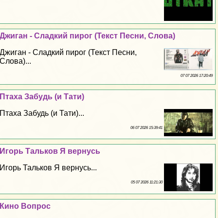
Джиган - Сладкий пирог (Текст Песни, Слова)
Джиган - Сладкий пирог (Текст Песни,
Слова)...
07 07 2026 17:20:49
Птаха Забудь (и Тати)
Птаха Забудь (и Тати)...
06 07 2026 15:39:41
Игорь Тальков Я вернусь
Игорь Тальков Я вернусь...
05 07 2026 11:21:30
Кино Вопрос