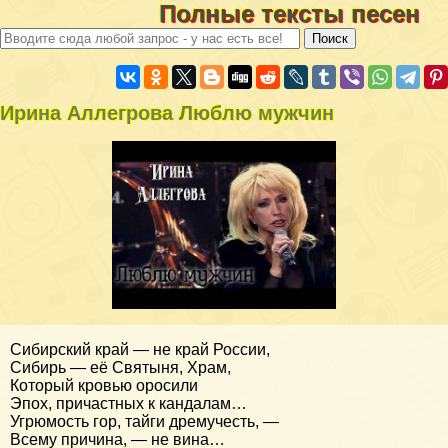
Полные тексты песен
Ирина Аллегрова Люблю мужчин
Сибирский край — не край России,
Сибирь — её Святыня, Храм,
Который кровью оросили
Эпох, причастных к кандалам…
Угрюмость гор, тайги дремучесть, —
Всему причина, — не вина…