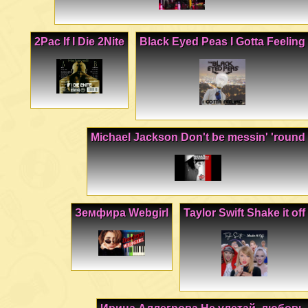
2Pac If I Die 2Nite
Black Eyed Peas I Gotta Feeling
Michael Jackson Don't be messin' 'round
Земфира Webgirl
Taylor Swift Shake it off