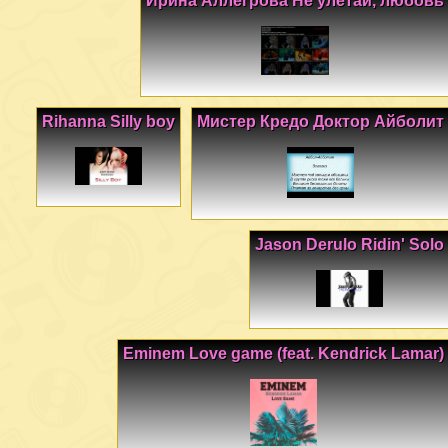
Ирина Аллегрова Не улетай, любовь
Rihanna Silly boy
Мистер Кредо Доктор Айболит
Jason Derulo Ridin' Solo
Eminem Love game (feat. Kendrick Lamar)