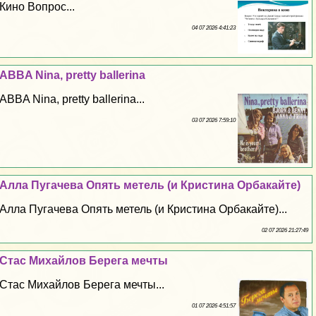
Кино Вопрос...
04 07 2026 4:41:23
ABBA Nina, pretty ballerina
ABBA Nina, pretty ballerina...
03 07 2026 7:59:10
Алла Пугачева Опять метель (и Кристина Орбакайте)
Алла Пугачева Опять метель (и Кристина Орбакайте)...
02 07 2026 21:27:49
Стас Михайлов Берега мечты
Стас Михайлов Берега мечты...
01 07 2026 4:51:57