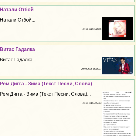
Натали Отбой
Натали Отбой...
27 06 2026 4:29:46
Витас Гадалка
Витас Гадалка...
26 06 2026 16:16:27
Рем Дигга - Зима (Текст Песни, Слова)
Рем Дигга - Зима (Текст Песни, Слова)...
25 06 2026 3:57:44