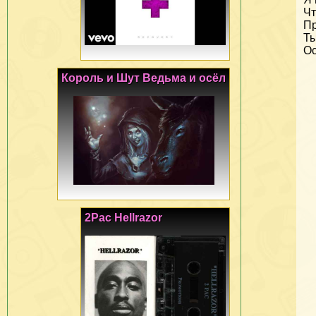
Чт
Пр
Ты
Ос
Король и Шут Ведьма и осёл
2Pac Hellrazor