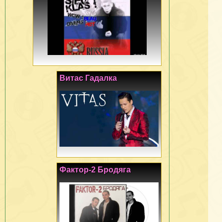
Витас Гадалка
Фактор-2 Бродяга