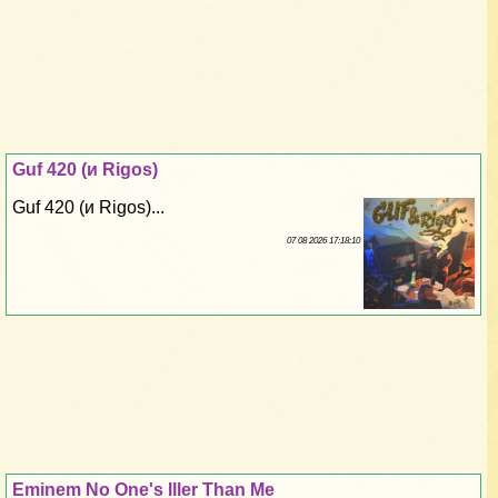
Guf 420 (и Rigos)
Guf 420 (и Rigos)...
07 08 2026 17:18:10
Eminem No One's Iller Than Me