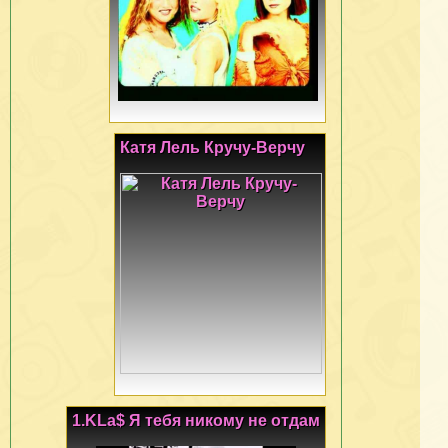
Катя Лель Кручу-Верчу
1.KLa$ Я тебя никому не отдам