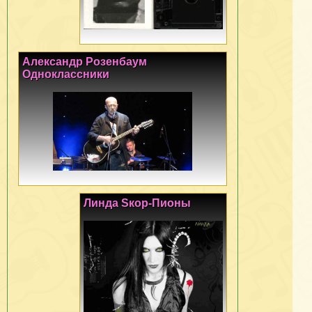
Александр Розенбаум
Одноклассники
Линда Sкор-Пионы