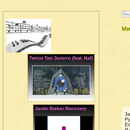
Ми
Типси Тип Золото (feat. Naf)
Justin Bieber Recovery
За
Ру
Ес
Я 