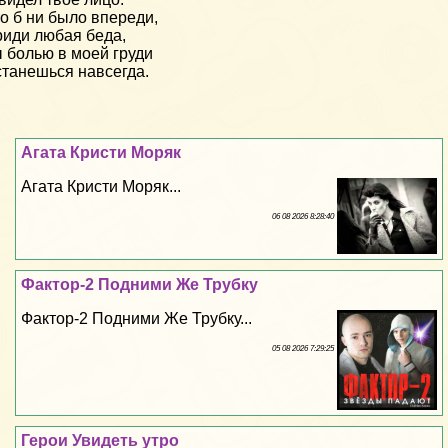
о б ни было впереди,
иди любая беда,
 болью в моей груди
танешься навсегда.
Агата Кристи Моряк
Агата Кристи Моряк...
06 08 2026 8:28:40
Фактор-2 Подними Же Трубку
Фактор-2 Подними Же Трубку...
05 08 2026 7:29:25
Герои Увидеть утро