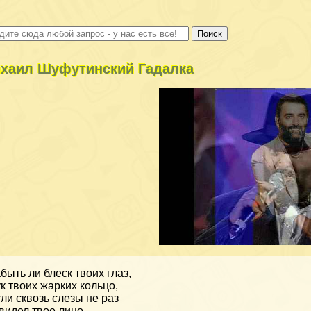
хаил Шуфутинский Гадалка
быть ли блеск твоих глаз,
к твоих жарких кольцо,
ли сквозь слезы не раз
видел твое лицо.