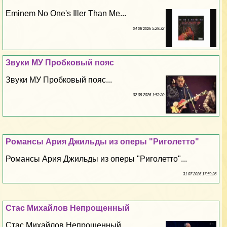
Eminem No One's Iller Than Me...
04 08 2026 5:29:32
Звуки МУ Пробковый пояс
Звуки МУ Пробковый пояс...
02 08 2026 1:53:30
Романсы Ария Джильды из оперы "Риголетто"
Романсы Ария Джильды из оперы "Риголетто"...
31 07 2026 17:59:26
Стас Михайлов Непрощенный
Стас Михайлов Непрощенный...