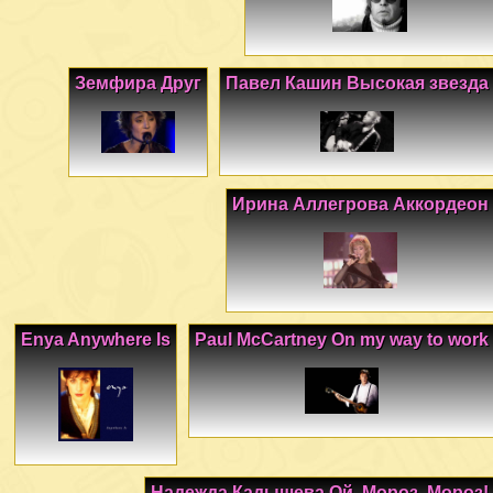
Земфира Друг
Павел Кашин Высокая звезда
Ирина Аллегрова Аккордеон
Enya Anywhere Is
Paul McCartney On my way to work
Надежда Кадышева Ой, Мороз, Мороз!