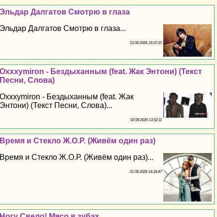
Эльдар Далгатов Смотрю в глаза
Эльдар Далгатов Смотрю в глаза...
03 08 2026 19:37:10
Oxxxymiron - Бездыханным (feat. Жак Энтони) (Текст
Песни, Слова)
Oxxxymiron - Бездыханным (feat. Жак
Энтони) (Текст Песни, Слова)...
02 08 2026 13:52:11
Время и Стекло Ж.О.Р. (Живём один раз)
Время и Стекло Ж.О.Р. (Живём один раз)...
01 08 2026 14:18:47
Ногу Свело! Мясо в зубах