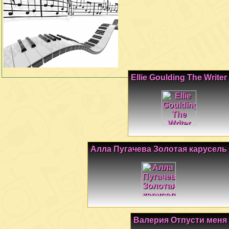
Ellie Goulding The Writer
Алла Пугачева Золотая карусель
Валерия Отпусти меня