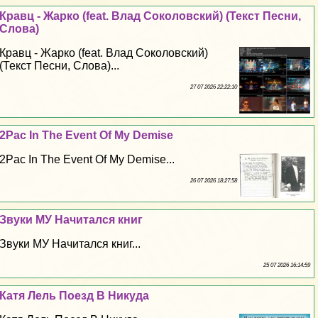
Кравц - Жарко (feat. Влад Соколовский) (Текст Песни,
Слова)
Кравц - Жарко (feat. Влад Соколовский)
(Текст Песни, Слова)...
27 07 2026 22:22:10
2Pac In The Event Of My Demise
2Pac In The Event Of My Demise...
26 07 2026 18:27:58
Звуки МУ Начитался книг
Звуки МУ Начитался книг...
25 07 2026 16:14:59
Катя Лель Поезд В Никуда