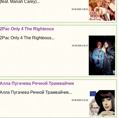
(feat. Mariah Carey)...
06 08 2026 7:28:15
2Pac Only 4 The Righteous
2Pac Only 4 The Righteous...
05 08 2026 2:11:37
Алла Пугачева Речной Трамвайчик
Алла Пугачева Речной Трамвайчик...
04 08 2026 5:15:18