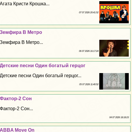
Агата Кристи Крошка...
07 07 2026 20:41:52
Земфира В Метро
Земфира В Метро...
06 07 2026 16:17:24
Детские песни Один богатый герцог
Детские песни Один богатый герцог...
05 07 2026 11:40:52
Фактор-2 Сон
Фактор-2 Сон...
04 07 2026 18:18:23
ABBA Move On