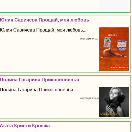
Юлия Савичева Прощай, моя любовь
Юлия Савичева Прощай, моя любовь...
09 07 2026 4:47:27
Полина Гагарина Прикосновенья
Полина Гагарина Прикосновенья...
08 07 2026 5:29:10
Агата Кристи Крошка