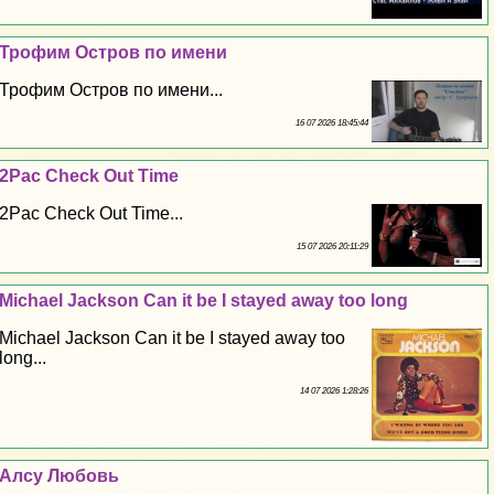
Трофим Остров по имени
Трофим Остров по имени...
16 07 2026 18:45:44
2Pac Check Out Time
2Pac Check Out Time...
15 07 2026 20:11:29
Michael Jackson Can it be I stayed away too long
Michael Jackson Can it be I stayed away too
long...
14 07 2026 1:28:26
Алсу Любовь