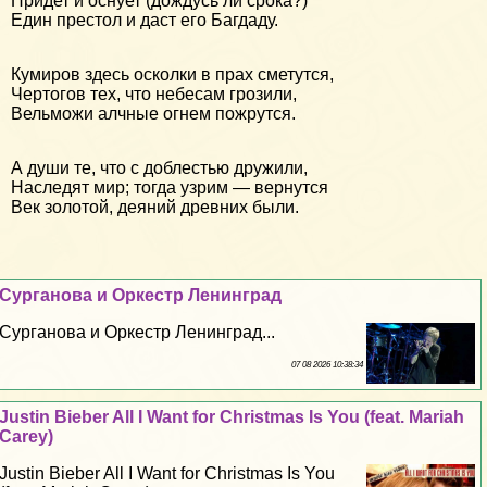
Придет и оснует (дождусь ли срока?)
Един престол и даст его Багдаду.
Кумиров здесь осколки в прах сметутся,
Чертогов тех, что небесам грозили,
Вельможи алчные огнем пожрутся.
А души те, что с доблестью дружили,
Наследят мир; тогда узрим — вернутся
Век золотой, деяний древних были.
Сурганова и Оркестр Ленинград
Сурганова и Оркестр Ленинград...
07 08 2026 10:38:34
Justin Bieber All I Want for Christmas Is You (feat. Mariah
Carey)
Justin Bieber All I Want for Christmas Is You