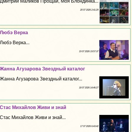
Дмитрий Маликов Прощай, Моя Блондинка...
20 07 2026 2:41:29
Любэ Верка
Любэ Верка...
19 07 2026 19:57:37
Жанна Агузарова Звездный каталог
Жанна Агузарова Звездный каталог...
18 07 2026 14:46:27
Стас Михайлов Живи и знай
Стас Михайлов Живи и знай...
17 07 2026 6:43:42