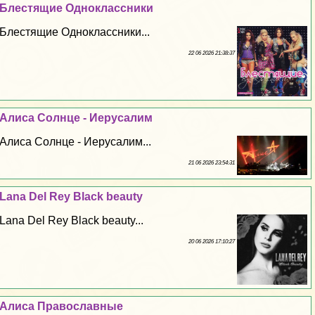
Блестящие Одноклассники
Блестящие Одноклассники...
22 06 2026 21:38:37
Алиса Солнце - Иерусалим
Алиса Солнце - Иерусалим...
21 06 2026 23:54:31
Lana Del Rey Black beauty
Lana Del Rey Black beauty...
20 06 2026 17:10:27
Алиса Православные