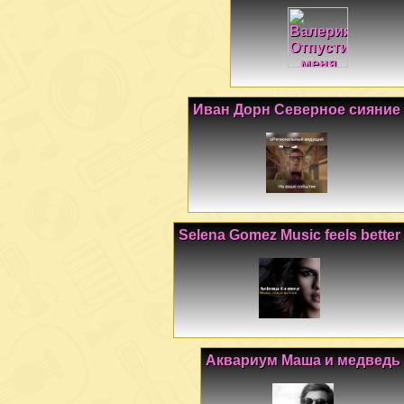
Иван Дорн Северное сияние
Selena Gomez Music feels better
Аквариум Маша и медведь