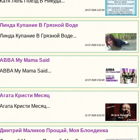
Катя Лель Поезд В Никуда...
24 07 2026 3:47:29
Линда Купание В Грязной Воде
Линда Купание В Грязной Воде...
23 07 2026 6:51:13
ABBA My Mama Said
ABBA My Mama Said...
22 07 2026 0:52:40
Агата Кристи Месяц
Агата Кристи Месяц...
21 07 2026 8:22:20
Дмитрий Маликов Прощай, Моя Блондинка