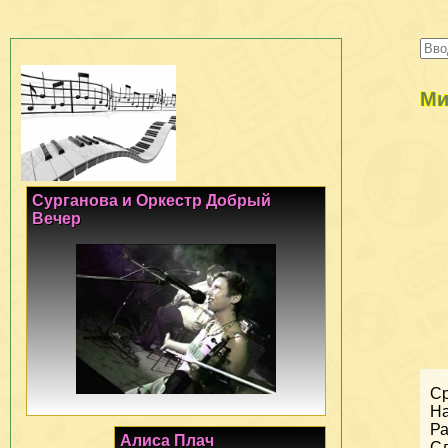
Ми
Сурганова и Оркестр Добрый
Вечер
Ср
На
Ра
Алиса Плач
Сл