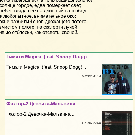
солнце гордое, едва померкнет свет,
небес глядящее на длинный наш обед,
к любопытное, внимательное око;
окне разбитый сноп дрожащего потока
 чистом пологе, на скатерти лучей
вые отблески, как отсветы свечей.
Тимати Magical (feat. Snoop Dogg)
Тимати Magical (feat. Snoop Dogg)...
04 08 2026 4:51:14
Фактор-2 Дeвoчка-Мальвина
Фактор-2 Дeвoчка-Мальвина...
02 08 2026 12:49:38