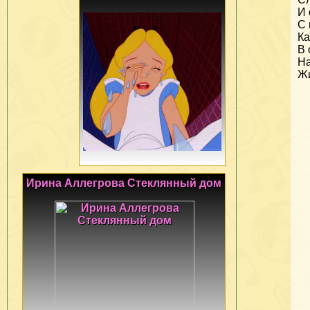
И 
С 
Ка
В 
На
Жи
Ирина Аллегрова Стеклянный дом