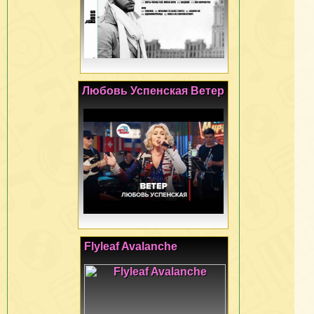
Любовь Успенская Ветер
Flyleaf Avalanche