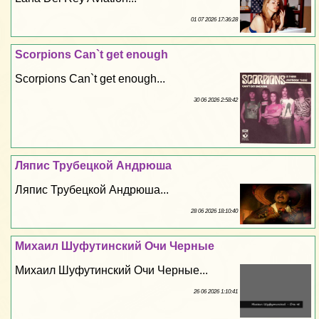
01 07 2026 17:36:28
Scorpions Can`t get enough
Scorpions Can`t get enough...
30 06 2026 2:58:42
Ляпис Трубецкой Андрюша
Ляпис Трубецкой Андрюша...
28 06 2026 18:10:40
Михаил Шуфутинский Очи Черные
Михаил Шуфутинский Очи Черные...
26 06 2026 1:10:41