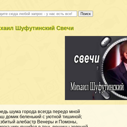
хаил Шуфутинский Свечи
едь шума города всегда передо мной
ш домик беленький с уютной тишиной;
збитый алебастр Венеры и Помоны,
егка укрывшийся в тень рощицы зеленой,