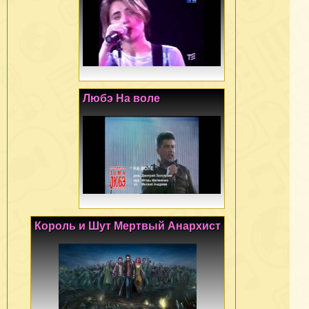
Любэ На воле
Король и Шут Мертвый Анархист