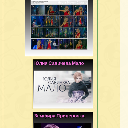
Юлия Савичева Мало
Земфира Припевочка