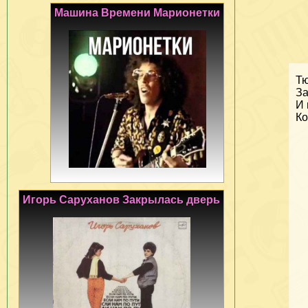
Машина Времени Марионетки
Тю
За
И 
Ко
Игорь Саруханов Закрылась дверь