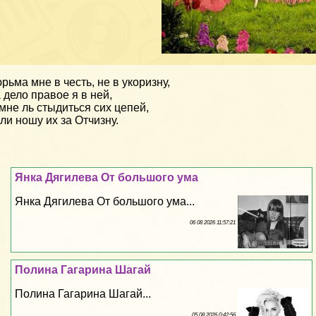
рьма мне в честь, не в укоризну,
 дело правое я в ней,
мне ль стыдиться сих цепей,
ли ношу их за Отчизну.
Янка Дягилева От большого ума
Янка Дягилева От большого ума...
06 08 2026 11:57:21
Полина Гагарина Шагай
Полина Гагарина Шагай...
05 08 2026 0:42:56