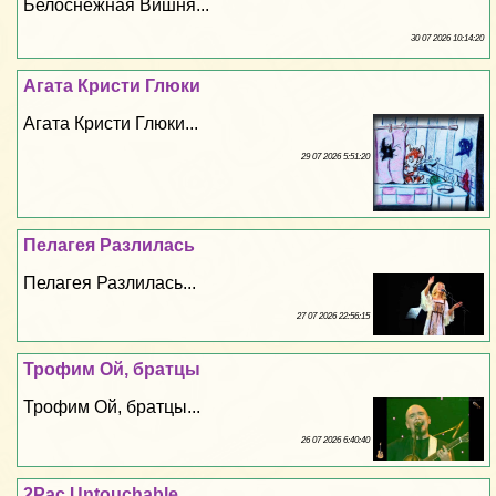
Белоснежная Вишня...
30 07 2026 10:14:20
Агата Кристи Глюки
Агата Кристи Глюки...
29 07 2026 5:51:20
Пелагея Разлилась
Пелагея Разлилась...
27 07 2026 22:56:15
Трофим Ой, братцы
Трофим Ой, братцы...
26 07 2026 6:40:40
2Pac Untouchable