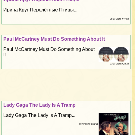
Ирина Круг Перелётные Птицы...
25 07 2026 4:47:58
Paul McCartney Must Do Something About It
Paul McCartney Must Do Something About
It...
23 07 2026 9:23:38
Lady Gaga The Lady Is A Tramp
Lady Gaga The Lady Is A Tramp...
20 07 2026 9:26:58