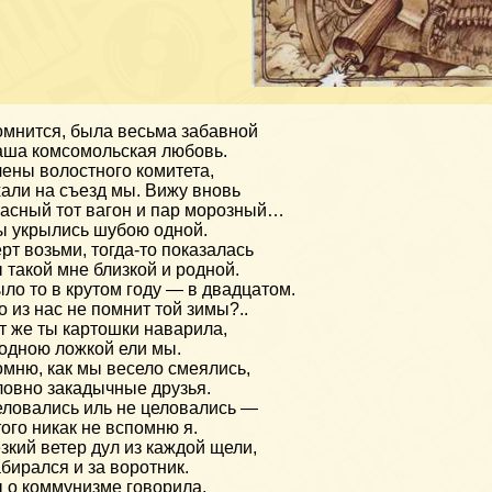
мнится, была весьма забавной
ша комсомольская любовь.
ены волостного комитета,
али на съезд мы. Вижу вновь
асный тот вагон и пар морозный…
 укрылись шубою одной.
рт возьми, тогда-то показалась
 такой мне близкой и родной.
ло то в крутом году — в двадцатом.
о из нас не помнит той зимы?..
т же ты картошки наварила,
одною ложкой ели мы.
мню, как мы весело смеялись,
овно закадычные друзья.
ловались иль не целовались —
ого никак не вспомню я.
зкий ветер дул из каждой щели,
бирался и за воротник.
 о коммунизме говорила,