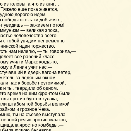
о из головы, а что из книг…
Тяжело еще пока живется,
удною дорогою идем.
 победы все-таки добьемся,
т увидишь — заживем потом!
ммунизм — великая эпоха,
астье человечества всего.
 с тобой увидим непременно
нинской идеи торжество.
сть нам нелегко, — ты говорила,—
олеет все рабочий класс.
ому учил и Маркс когда-то,
ому и Ленин учит нас.—
стучавший в дверь вагона ветер,
метель за ледяным окном
али нас к борьбе неутомимой,
к и ты, твердили об одном.
это время нашим фронтом были
твы против бунтов кулака,
ли штабом той борьбы великой
райком и грозное Чека.
мню, ты на съезде выступала
гневной речью против кулаков,
ащищала яростно комбеды,—
 была душою бедняков.