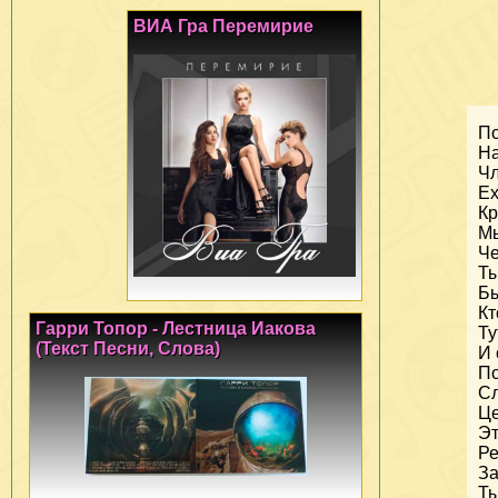
ВИА Гра Перемирие
По
На
Чл
Ех
Кр
Мы
Че
Ты
Бы
Кт
Гарри Топор - Лестница Иакова
Ту
(Текст Песни, Слова)
И 
По
Сл
Це
Эт
Ре
За
Ты