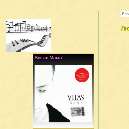
Лю
Витас Мама