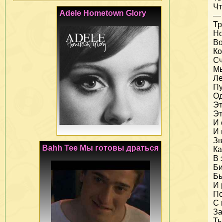
Чт
Adele Hometown Glory
— 
Тр
Но
Во
Ко
Сч
Мы
Ле
Пу
Од
Эт
Эт
И 
И 
Зв
Bahh Tee Мы готовы драться
Ка
В 
Би
Бы
И 
По
С 
З
Ты