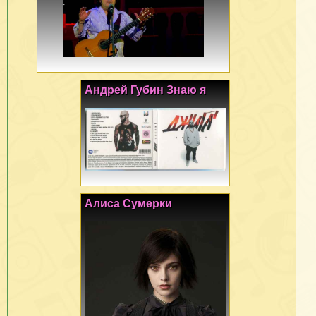
Андрей Губин Знаю я
Алиса Сумерки