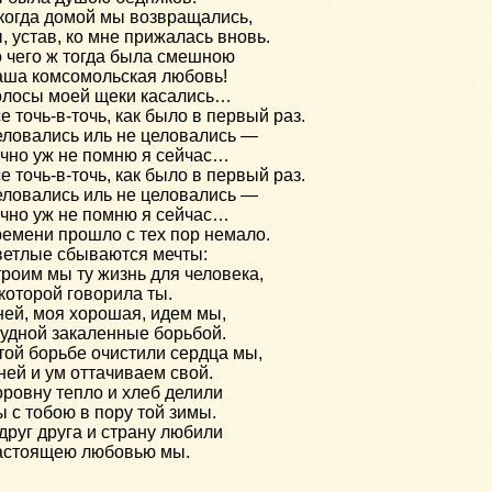
когда домой мы возвращались,
, устав, ко мне прижалась вновь.
 чего ж тогда была смешною
ша комсомольская любовь!
лосы моей щеки касались…
е точь-в-точь, как было в первый раз.
ловались иль не целовались —
чно уж не помню я сейчас…
е точь-в-точь, как было в первый раз.
ловались иль не целовались —
чно уж не помню я сейчас…
емени прошло с тех пор немало.
етлые сбываются мечты:
роим мы ту жизнь для человека,
которой говорила ты.
ней, моя хорошая, идем мы,
удной закаленные борьбой.
той борьбе очистили сердца мы,
ней и ум оттачиваем свой.
ровну тепло и хлеб делили
 с тобою в пору той зимы.
друг друга и страну любили
астоящею любовью мы.