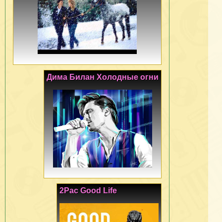
Дима Билан Холодные огни
2Pac Good Life