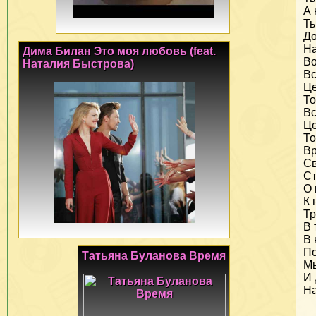
А 
Ты
До
На
Дима Билан Это моя любовь (feat.
Во
Наталия Быстрова)
Вс
Це
То
Вс
Це
То
Вр
Св
Ст
О 
К 
Тр
В 
В 
По
Татьяна Буланова Время
Мы
И 
Н