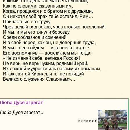
Какими этот день запечатлеть словами,
Как не словами, сказанными им,
Когда, прощаяся и с братом и с друзьями,
Он нехотя свой прах тебе оставил, Рим…
Причастные его труду
Чрез целый ряд веков, чрез столько поколений,
И мы, и мы его тянули борозду
Среди соблазнов и сомнений,
И в свой черед, как он, не довершив труда,
И мы с нее сойдем — и словеса святые
Его воспомянув — воскликнем мы тогда:
«Не изменяй себе, великая Россия!
Не верь, не верь чужим, родимый край,
Их ложной мудрости иль наглым их обманам,
И как святой Кирилл, и ты не покидай
Великого служения Славянам»…
Любэ Дуся агрегат
Любэ Дуся агрегат...
05 08 2026 15:45:42