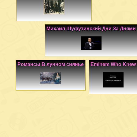
Михаил Шуфутинский Дни За Днями
Романсы В лунном сиянье
Eminem Who Knew