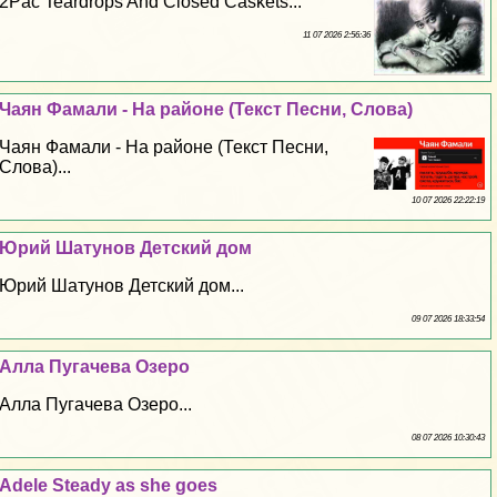
2Pac Teardrops And Closed Caskets...
11 07 2026 2:56:36
Чаян Фамали - На районе (Текст Песни, Слова)
Чаян Фамали - На районе (Текст Песни,
Слова)...
10 07 2026 22:22:19
Юрий Шатунов Детский дом
Юрий Шатунов Детский дом...
09 07 2026 18:33:54
Алла Пугачева Озеро
Алла Пугачева Озеро...
08 07 2026 10:30:43
Adele Steady as she goes