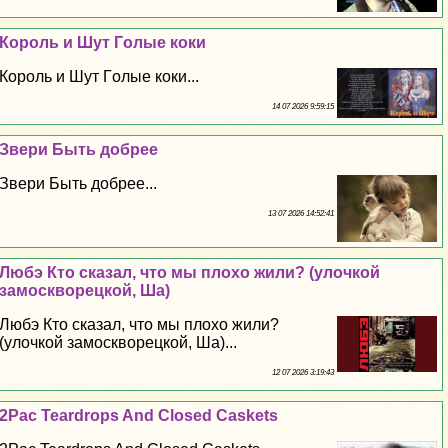
Король и Шут Гoлые коки
Король и Шут Гoлые коки...
14 07 2026 9:59:15
Звери Быть добрее
Звери Быть добрее...
13 07 2026 14:52:41
Любэ Кто сказал, что мы плохо жили? (улочкой
замоскворецкой, Ша)
Любэ Кто сказал, что мы плохо жили?
(улочкой замоскворецкой, Ша)...
12 07 2026 3:19:43
2Pac Teardrops And Closed Caskets