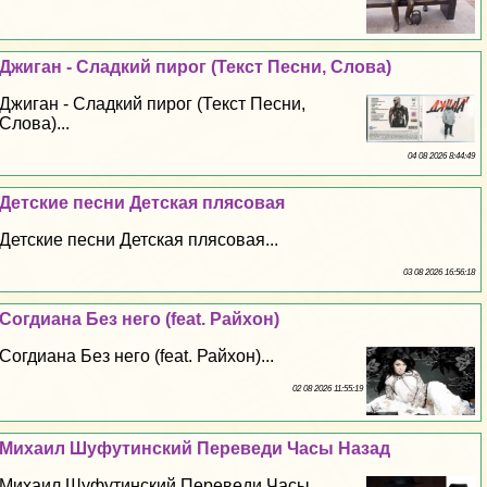
Джиган - Сладкий пирог (Текст Песни, Слова)
Джиган - Сладкий пирог (Текст Песни,
Слова)...
04 08 2026 8:44:49
Детские песни Детская плясовая
Детские песни Детская плясовая...
03 08 2026 16:56:18
Согдиана Без него (feat. Райхон)
Согдиана Без него (feat. Райхон)...
02 08 2026 11:55:19
Михаил Шуфутинский Переведи Часы Назад
Михаил Шуфутинский Переведи Часы