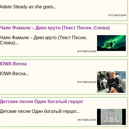
Adele Steady as she goes...
07 07 2026 9:30:49
Чаян Фамали – Дико круто (Текст Песни, Слова)
Чаян Фамали – Дико круто (Текст Песни,
Слова)...
06 07 2026 16:26:54
IOWA Весна
IOWA Весна...
05 07 2026 23:53:39
Детские песни Один богатый герцог
Детские песни Один богатый герцог...
04 07 2026 11:54:16