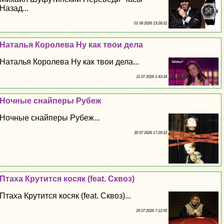
Назад...
01 08 2026 15:28:31
Наталья Королева Ну как твои дела
Наталья Королева Ну как твои дела...
31 07 2026 1:43:34
Ночные снайперы Рубеж
Ночные снайперы Рубеж...
30 07 2026 17:29:33
Птаха Крутится косяк (feat. Сквоз)
Птаха Крутится косяк (feat. Сквоз)...
29 07 2026 7:12:55