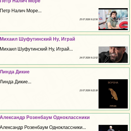
Петр Налич Море
Петр Налич Море...
25 07 2026 9:12:56
Михаил Шуфутинский Ну, Играй
Михаил Шуфутинский Ну, Играй...
24 07 2026 9:13:52
Линда Дикие
Линда Дикие...
23 07 2026 9:22:38
Александр Розенбаум Одноклассники
Александр Розенбаум Одноклассники...