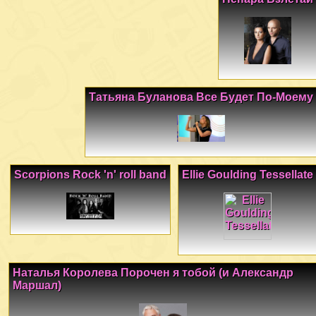
Татьяна Буланова Все Будет По-Моему
Scorpions Rock 'n' roll band
Ellie Goulding Tessellate
Наталья Королева Порочен я тобой (и Александр
Маршал)