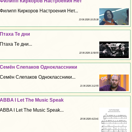
Филипп Киркоров Настроения Нет
Филипп Киркоров Настроения Нет...
23 06 2026 10:35:38
Птаха Те дни
Птаха Те дни...
22 06 2026 11:58:55
Семён Слепаков Одноклассники
Семён Слепаков Одноклассники...
21 06 2026 3:12:55
ABBA I Let The Music Speak
ABBA I Let The Music Speak...
20 06 2026 4:23:41