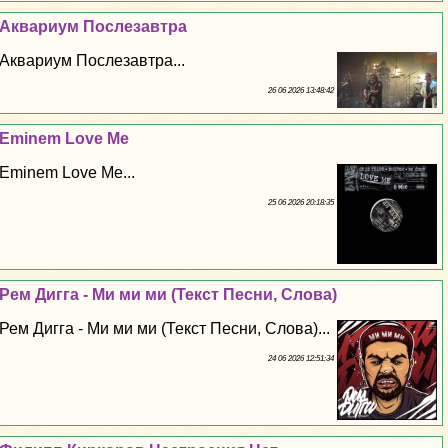
Аквариум Послезавтра
Аквариум Послезавтра...
26 06 2026 13:48:42
Eminem Love Me
Eminem Love Me...
25 06 2026 20:18:35
Рем Дигга - Ми ми ми (Текст Песни, Слова)
Рем Дигга - Ми ми ми (Текст Песни, Слова)...
24 06 2026 12:51:34