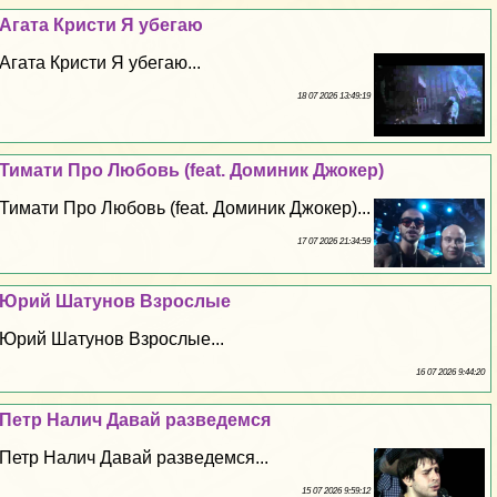
Агата Кристи Я убегаю
Агата Кристи Я убегаю...
18 07 2026 13:49:19
Тимати Про Любовь (feat. Доминик Джокер)
Тимати Про Любовь (feat. Доминик Джокер)...
17 07 2026 21:34:59
Юрий Шатунов Взрослые
Юрий Шатунов Взрослые...
16 07 2026 9:44:20
Петр Налич Давай разведемся
Петр Налич Давай разведемся...
15 07 2026 9:59:12