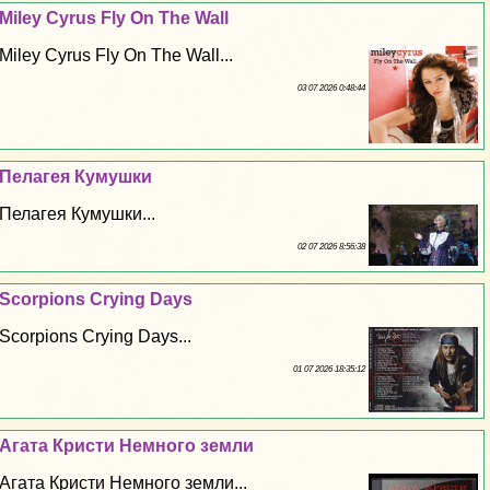
Miley Cyrus Fly On The Wall
Miley Cyrus Fly On The Wall...
03 07 2026 0:48:44
Пелагея Кумушки
Пелагея Кумушки...
02 07 2026 8:56:38
Scorpions Crying Days
Scorpions Crying Days...
01 07 2026 18:35:12
Агата Кристи Немного земли
Агата Кристи Немного земли...