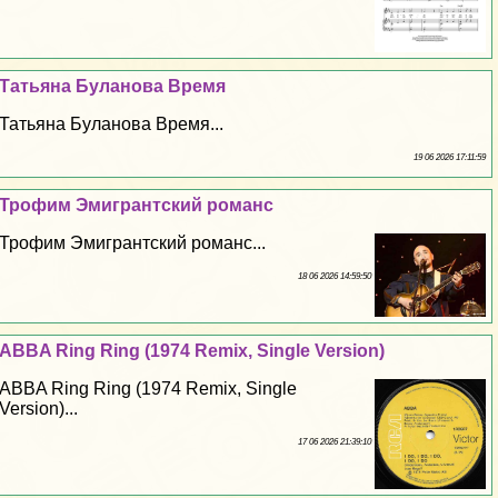
Татьяна Буланова Время
Татьяна Буланова Время...
19 06 2026 17:11:59
Трофим Эмигрантский романс
Трофим Эмигрантский романс...
18 06 2026 14:59:50
ABBA Ring Ring (1974 Remix, Single Version)
ABBA Ring Ring (1974 Remix, Single
Version)...
17 06 2026 21:39:10