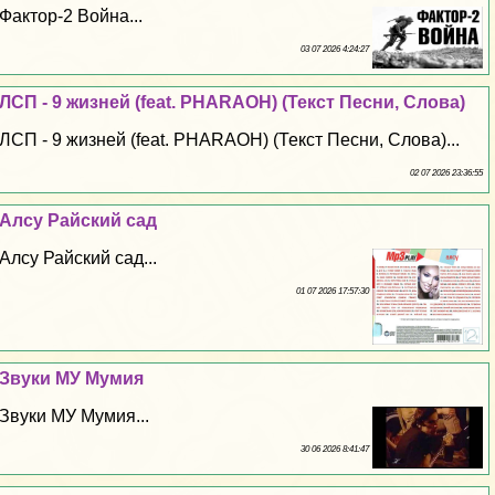
Фактор-2 Война...
03 07 2026 4:24:27
ЛСП - 9 жизней (feat. PHARAOH) (Текст Песни, Слова)
ЛСП - 9 жизней (feat. PHARAOH) (Текст Песни, Слова)...
02 07 2026 23:36:55
Алсу Райский сад
Алсу Райский сад...
01 07 2026 17:57:30
Звуки МУ Мумия
Звуки МУ Мумия...
30 06 2026 8:41:47