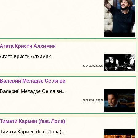
Агата Кристи Алхимик
Агата Кристи Алхимик...
29 07 2026 23:16:24
Валерий Меладзе Се ля ви
Валерий Меладзе Се ля ви...
28 07 2026 12:32:29
Тимати Кармен (feat. Лола)
Тимати Кармен (feat. Лола)...