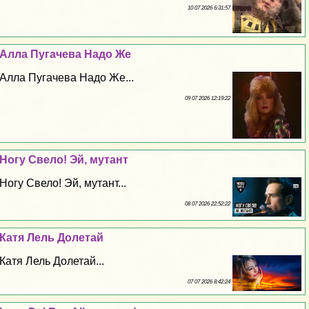
10 07 2026 6:31:57
Алла Пугачева Надо Же
Алла Пугачева Надо Же...
09 07 2026 12:19:22
Ногу Свело! Эй, мутант
Ногу Свело! Эй, мутант...
08 07 2026 22:52:22
Катя Лель Долетай
Катя Лель Долетай...
07 07 2026 8:42:24