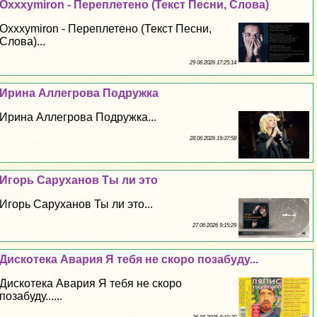
Oxxxymiron - Переплетено (Текст Песни, Слова)
Oxxxymiron - Переплетено (Текст Песни,
Слова)...
29 06 2026 17:25:14
Ирина Аллегрова Подружка
Ирина Аллегрова Подружка...
28 06 2026 19:37:58
Игорь Саруханов Ты ли это
Игорь Саруханов Ты ли это...
27 06 2026 9:15:29
Дискотека Авария Я тебя не скоро позабуду...
Дискотека Авария Я тебя не скоро
позабуду......