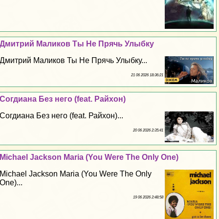
Дмитрий Маликов Ты Не Прячь Улыбку
Дмитрий Маликов Ты Не Прячь Улыбку...
21 06 2026 18:36:21
Согдиана Без него (feat. Райхон)
Согдиана Без него (feat. Райхон)...
20 06 2026 2:35:41
Michael Jackson Maria (You Were The Only One)
Michael Jackson Maria (You Were The Only
One)...
19 06 2026 2:48:58