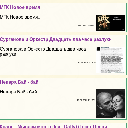
МГК Новое время
МГК Новое время...
19 07 2026 22:40:47
Сурганова и Оркестр Двадцать два часа разлуки
Сурганова и Оркестр Двадцать два часа
разлуки...
18 07 2026 7:13:29
Непара Бай - бай
Непара Бай - бай...
17 07 2026 11:22:51
Кравц - Мыслей много (feat. Daffy) (Текст Песни,