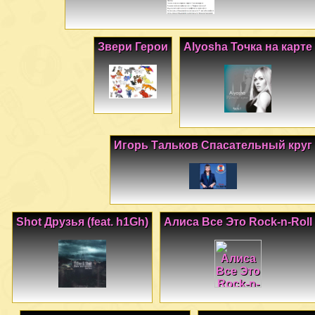
Звери Герои
Alyosha Точка на карте
Игорь Тальков Спасательный круг
Shot Друзья (feat. h1Gh)
Алиса Все Это Rock-n-Roll