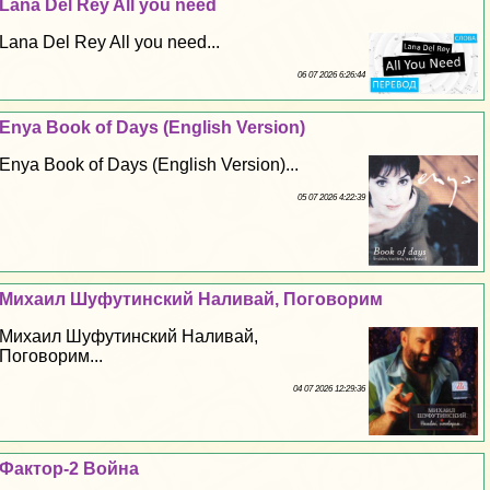
Lana Del Rey All you need
Lana Del Rey All you need...
06 07 2026 6:26:44
Enya Book of Days (English Version)
Enya Book of Days (English Version)...
05 07 2026 4:22:39
Михаил Шуфутинский Наливай, Поговорим
Михаил Шуфутинский Наливай,
Поговорим...
04 07 2026 12:29:36
Фактор-2 Война