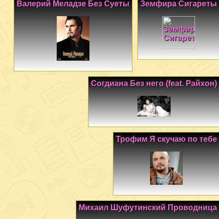
Валерий Меладзе Без Суеты
Земфира Сигареты
Согдиана Без него (feat. Райхон)
Трофим Я скучаю по тебе
Михаил Шуфутинский Проводница