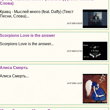
Слова)
Кравц - Мыслей много (feat. Daffy) (Текст
Песни, Слова)...
16 07 2026 9:26:29
Scorpions Love is the answer
Scorpions Love is the answer...
15 07 2026 9:17:53
Алиса Cмepть
Алиса Cмepть...
14 07 2026 1:11:25