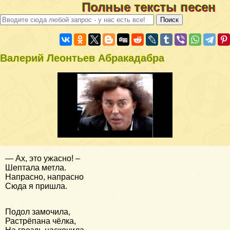
Полные тексты песен
Валерий Леонтьев Абpaкадабра
— Ах, это ужасно! –
Шептала метла.
Напрасно, напрасно
Сюда я пришла.
Подол замочила,
Растрёпана чёлка,