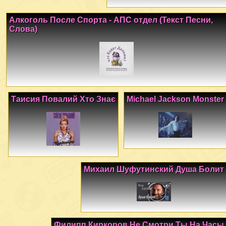
Алкоголь После Спорта - АПС отдел (Текст Песни,
Слова)
Таисия Повалий Хто Знає
Michael Jackson Monster
Михаил Шуфутинский Душа Болит
Филипп Киркоров Не Смотри Ты На Часы