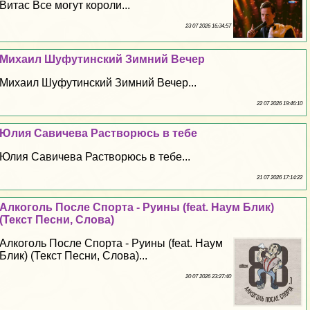
Витас Все могут короли...
23 07 2026 16:34:57
Михаил Шуфутинский Зимний Вечер
Михаил Шуфутинский Зимний Вечер...
22 07 2026 19:46:10
Юлия Савичева Растворюсь в тебе
Юлия Савичева Растворюсь в тебе...
21 07 2026 17:14:22
Алкоголь После Спорта - Руины (feat. Наум Блик)
(Текст Песни, Слова)
Алкоголь После Спорта - Руины (feat. Наум
Блик) (Текст Песни, Слова)...
20 07 2026 23:27:40