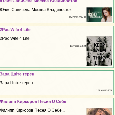
Юлия Савичева Москва Владивосток
Юлия Савичева Москва Владивосток...
13 07 2026 22:24:35
2Pac Wife 4 Life
2Pac Wife 4 Life...
12 07 2026 5:40:24
Зара Цвіте терен
Зара Цвіте терен...
11 07 2026 20:47:38
Филипп Киркоров Песня О Себе
Филипп Киркоров Песня О Себе...