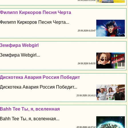
26 06 2026 0:19:30
Филипп Киркоров Песня Черта
Филипп Киркоров Песня Черта...
25 06 2026 6:15:47
Земфира Webgirl
Земфира Webgirl...
24 06 2026 9:45:55
Дискотека Авария Россия Победит
Дискотека Авария Россия Победит...
23 06 2026 19:14:13
Bahh Tee Ты, я, вселенная
Bahh Tee Ты, я, вселенная...
22 06 2026 14:37:12