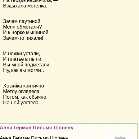
На гвоздь наскочила, —
Вздыхала метёлка.
Зачем паутиной
Меня обмотали?
И к норке мышиной
Зачем-то пихали!
И ножки устали,
И платье в пыли.
Вы мной подметали!
Ну, как вы могли…
Хозяйка критично
Метлу оглядела.
Потом, как обычно,
На ней улетела…
Анна Герман Письмо Шопену
Анна Герман Письмо Шопену...