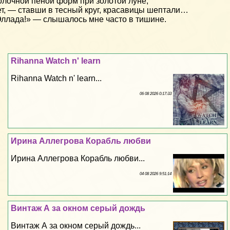
лочной пеной форм при золотой луне;
т, — ставши в тесный круг, красавицы шептали…
ллада!» — слышалось мне часто в тишине.
Rihanna Watch n' learn
Rihanna Watch n' learn...
06 08 2026 0:17:33
Ирина Аллегрова Корабль любви
Ирина Аллегрова Корабль любви...
04 08 2026 9:51:14
Винтаж А за окном серый дождь
Винтаж А за окном серый дождь...