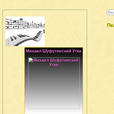
Пе
Михаил Шуфутинский Утки