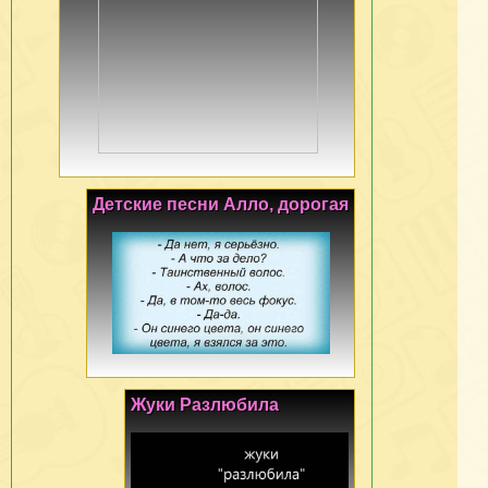
Детские песни Алло, дорогая
Жуки Разлюбила