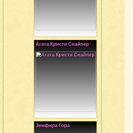
Агата Кристи Снайпер
Земфира Гора