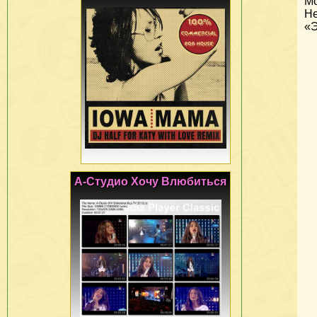
Мо
Не
«Э
А-Студио Хочу Влюбиться