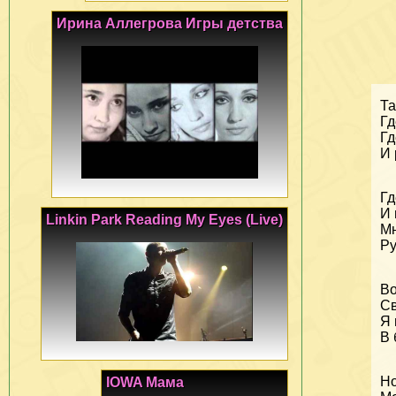
Ирина Аллегрова Игры детства
Та
Гд
Гд
И 
Гд
И 
Linkin Park Reading My Eyes (Live)
Мн
Ру
Во
Св
Я 
В 
Но
IOWA Мама