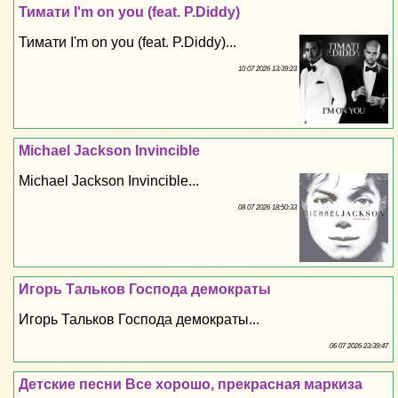
Тимати I'm on you (feat. P.Diddy)
Тимати I'm on you (feat. P.Diddy)...
10 07 2026 13:39:23
Michael Jackson Invincible
Michael Jackson Invincible...
08 07 2026 18:50:33
Игорь Тальков Господа демократы
Игорь Тальков Господа демократы...
06 07 2026 23:39:47
Детские песни Все хорошо, прекрасная маркиза