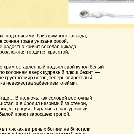
м, под оливами, близ шумного каскада,
е сочная трава унизана росой,
е радостно кричит веселая цикада
роза южная гордится красотой,
е храм оставленный подъял свой купол белый
по колоннам вверх кудрявый плющ бежит, —
е грустно: мир богов, теперь осиротелый,
ка невежества забвением клеймит.
тще… В полночь, как соловей восточный
истал, а я бродил незримый за стеной,
видел: грации сбирались в час урочный
былой приют заросшею тропой.
 в плясках ветреных богини не блистали