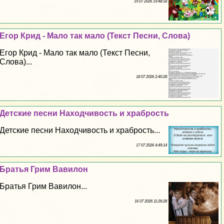
19 07 2026 19:48:18
Егор Крид - Мало так мало (Текст Песни, Слова)
Егор Крид - Мало так мало (Текст Песни,
Слова)...
18 07 2026 2:40:28
Детские песни Находчивость и храбрость
Детские песни Находчивость и храбрость...
17 07 2026 4:49:14
Братья Грим Вавилон
Братья Грим Вавилон...
16 07 2026 11:26:28