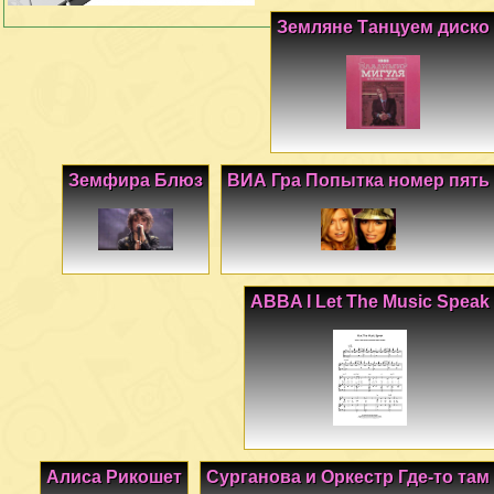
Земляне Танцуем диско
Земфира Блюз
ВИА Гра Попытка номер пять
ABBA I Let The Music Speak
Алиса Рикошет
Сурганова и Оркестр Где-то там