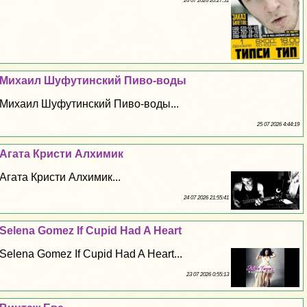
26 07 2026 20:27:51
Михаил Шуфутинский Пиво-воды
Михаил Шуфутинский Пиво-воды...
25 07 2026 4:44:19
Агата Кристи Алхимик
Агата Кристи Алхимик...
24 07 2026 21:55:41
Selena Gomez If Cupid Had A Heart
Selena Gomez If Cupid Had A Heart...
23 07 2026 0:55:13