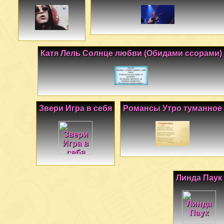
Катя Лель Солнце любви (Обидами ссорами)
Звери Игра в себя
Романсы Утро туманное
Линда Паук