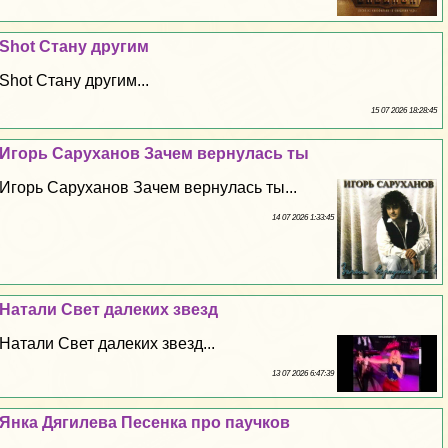
Shot Стану другим
Shot Стану другим...
15 07 2026 18:28:45
Игорь Саруханов Зачем вернулась ты
Игорь Саруханов Зачем вернулась ты...
14 07 2026 1:33:45
Натали Свет далеких звезд
Натали Свет далеких звезд...
13 07 2026 6:47:39
Янка Дягилева Песенка про паучков