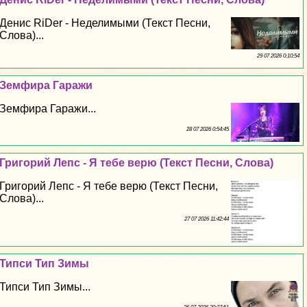
Денис RiDer - Неделимыми (Текст Песни,
Слова)...
29 07 2026 0:10:54
Земфира Гаражи
Земфира Гаражи...
28 07 2026 0:54:45
Григорий Лепс - Я тебе верю (Текст Песни, Слова)
Григорий Лепс - Я тебе верю (Текст Песни,
Слова)...
27 07 2026 11:42:44
Типси Тип Зимы
Типси Тип Зимы...