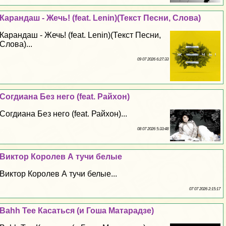
Карандаш - Жечь! (feat. Lenin)(Текст Песни, Слова)
Карандаш - Жечь! (feat. Lenin)(Текст Песни,
Слова)...
09 07 2026 6:27:33
Согдиана Без него (feat. Райхон)
Согдиана Без него (feat. Райхон)...
08 07 2026 5:33:48
Виктор Королев А тучи белые
Виктор Королев А тучи белые...
07 07 2026 2:15:17
Bahh Tee Касаться (и Гоша Матарадзе)