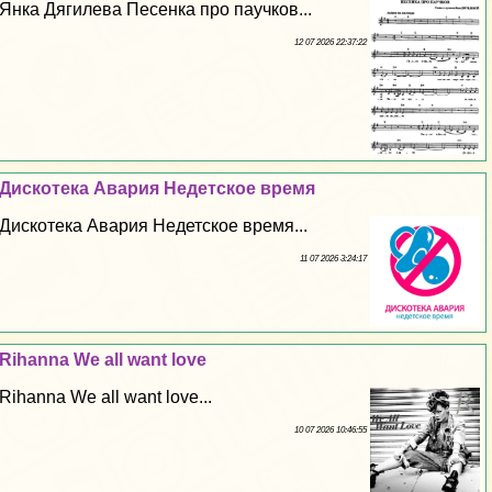
Янка Дягилева Песенка про паучков...
12 07 2026 22:37:22
Дискотека Авария Недетское время
Дискотека Авария Недетское время...
11 07 2026 3:24:17
Rihanna We all want love
Rihanna We all want love...
10 07 2026 10:46:55