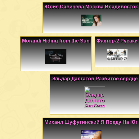
Юлия Савичева Москва Владивосток
Morandi Hiding from the Sun
Фактор-2 Русаки
Эльдар Далгатов Разбитое сердце
Михаил Шуфутинский Я Поеду На Юг