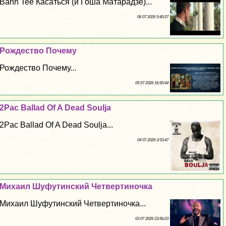
Bahh Tee Касаться (и Гоша Матарадзе)...
06 07 2026 5:40:27
Рождество Почему
Рождество Почему...
05 07 2026 16:50:44
2Pac Ballad Of A Dead Soulja
2Pac Ballad Of A Dead Soulja...
04 07 2026 3:53:47
Михаил Шуфутинский Четвертиночка
Михаил Шуфутинский Четвертиночка...
03 07 2026 23:56:23