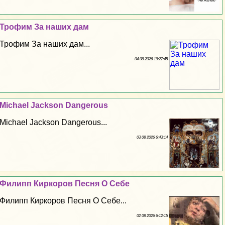
Трофим За наших дам
Трофим За наших дам...
04 08 2026 19:27:45
Michael Jackson Dangerous
Michael Jackson Dangerous...
03 08 2026 6:43:14
Филипп Киркоров Песня О Себе
Филипп Киркоров Песня О Себе...
02 08 2026 6:12:15