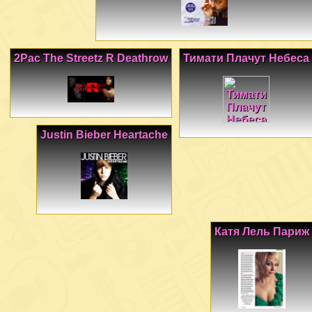
2Pac The Streetz R Deathrow
Тимати Плачут Небеса
Justin Bieber Heartache
Катя Лель Париж