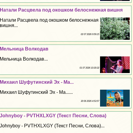
Натали Расцвела под окошком белоснежная вишня
Натали Расцвела под окошком белоснежная
вишня...
02 07 2026 9:59:15
Мельница Волкодав
Мельница Волкодав...
01 07 2026 10:30:32
Михаил Шуфутинский Эх - Ма...
Михаил Шуфутинский Эх - Ма......
30 06 2026 4:53:57
Johnyboy - PVTHXLXGY (Текст Песни, Слова)
Johnyboy - PVTHXLXGY (Текст Песни, Слова)...