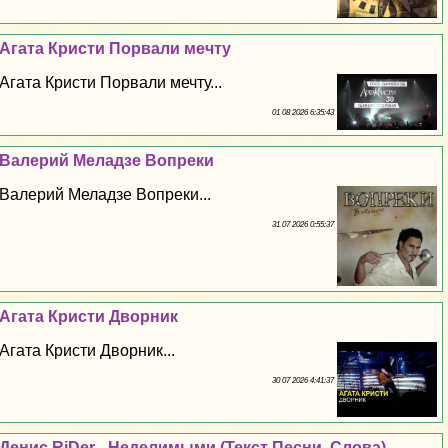
Агата Кристи Порвали мечту
Агата Кристи Порвали мечту...
01 08 2026 6:35:43
Валерий Меладзе Вопреки
Валерий Меладзе Вопреки...
31 07 2026 0:55:37
Агата Кристи Дворник
Агата Кристи Дворник...
30 07 2026 4:41:37
Денис RiDer - Неделимыми (Текст Песни, Слова)