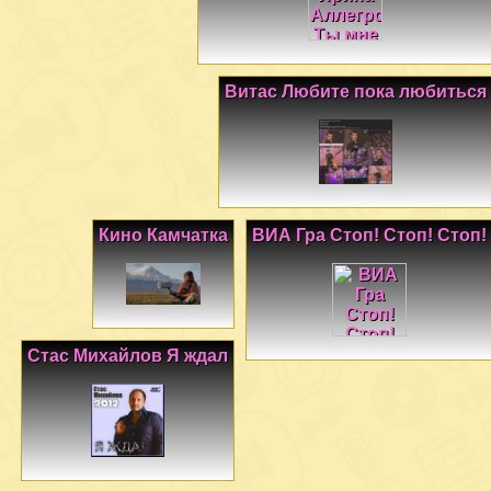
Витас Любите пока любиться
Кино Камчатка
ВИА Гра Стоп! Стоп! Стоп!
Стас Михайлов Я ждал