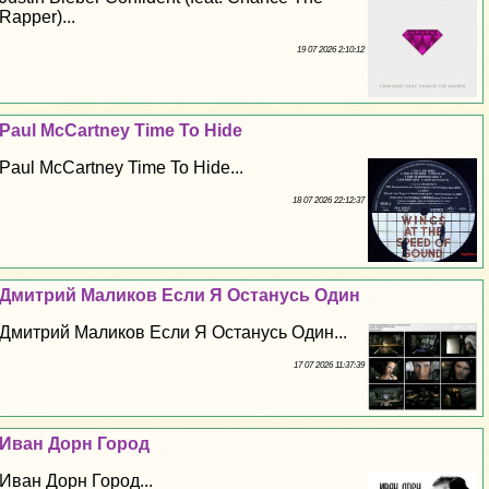
Rapper)...
19 07 2026 2:10:12
Paul McCartney Time To Hide
Paul McCartney Time To Hide...
18 07 2026 22:12:37
Дмитрий Маликов Если Я Остaнycь Один
Дмитрий Маликов Если Я Остaнycь Один...
17 07 2026 11:37:39
Иван Дорн Город
Иван Дорн Город...