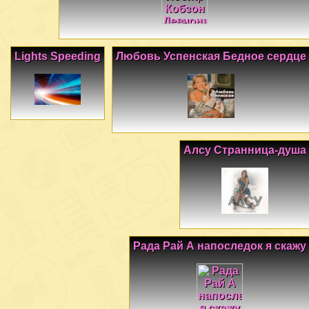
Lights Speeding
Любовь Успенская Бедное сердце
Алсу Странница-душа
Рада Рай А напоследок я скажу