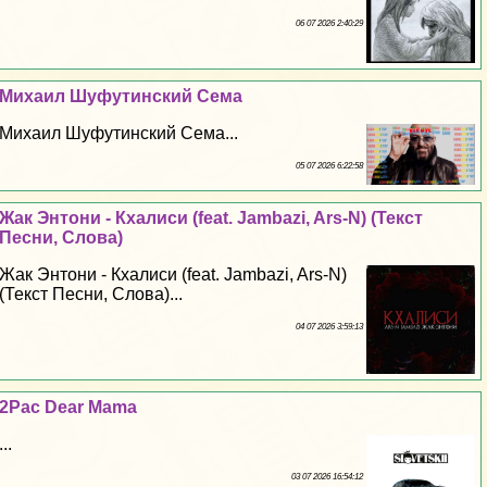
06 07 2026 2:40:29
Михаил Шуфутинский Сема
Михаил Шуфутинский Сема...
05 07 2026 6:22:58
Жак Энтони - Кхалиси (feat. Jambazi, Ars-N) (Текст
Песни, Слова)
Жак Энтони - Кхалиси (feat. Jambazi, Ars-N)
(Текст Песни, Слова)...
04 07 2026 3:59:13
2Pac Dear Mama
...
03 07 2026 16:54:12