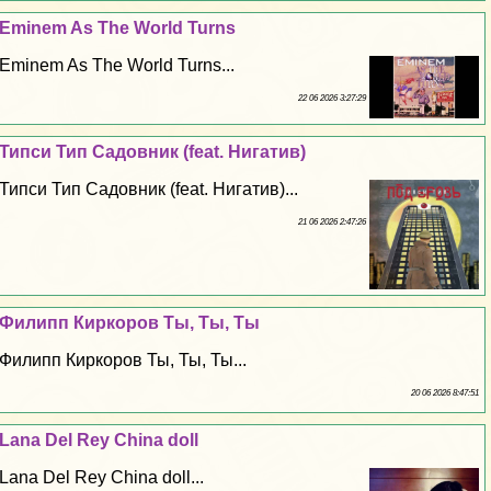
Eminem As The World Turns
Eminem As The World Turns...
22 06 2026 3:27:29
Типси Тип Садовник (feat. Нигатив)
Типси Тип Садовник (feat. Нигатив)...
21 06 2026 2:47:26
Филипп Киркоров Ты, Ты, Ты
Филипп Киркоров Ты, Ты, Ты...
20 06 2026 8:47:51
Lana Del Rey China doll
Lana Del Rey China doll...