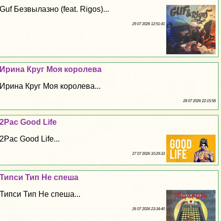
Guf Безвылазно (feat. Rigos)...
29 07 2026 12:51:41
Ирина Круг Моя королева
Ирина Круг Моя королева...
28 07 2026 22:15:58
2Pac Good Life
2Pac Good Life...
27 07 2026 10:29:33
Типси Тип Не спеша
Типси Тип Не спеша...
26 07 2026 23:34:40