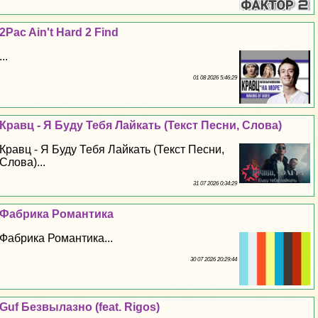
2Pac Ain't Hard 2 Find
...
01 08 2026 5:46:29
Кравц - Я Буду Тебя Лайкать (Текст Песни, Слова)
Кравц - Я Буду Тебя Лайкать (Текст Песни,
Слова)...
31 07 2026 0:34:29
Фабрика Романтика
Фабрика Романтика...
30 07 2026 20:29:44
Guf Безвылазно (feat. Rigos)