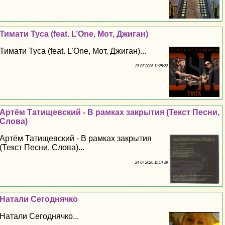
Тимати Туса (feat. L’One, Мот, Джиган)
Тимати Туса (feat. L’One, Мот, Джиган)...
25 07 2026 11:25:22
Артём Татищевский - В рамках закрытия (Текст Песни,
Слова)
Артём Татищевский - В рамках закрытия
(Текст Песни, Слова)...
24 07 2026 11:14:39
Натали Сегоднячко
Натали Сегоднячко...