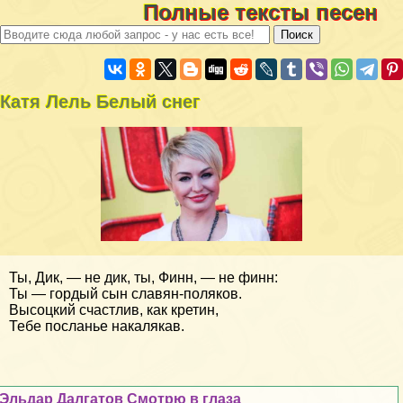
Полные тексты песен
Катя Лель Белый снег
Ты, Дик, — не дик, ты, Финн, — не финн:
Ты — гордый сын славян-поляков.
Высоцкий счастлив, как кретин,
Тебе посланье накалякав.
Эльдар Далгатов Смотрю в глаза