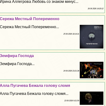
Ирина Аллегрова Любовь со знаком минус...
26 06 2026 14:20:12
Сережа Местный Попеременно
Сережа Местный Попеременно...
25 06 2026 18:14:31
Земфира Господа
Земфира Господа...
24 06 2026 23:21:38
Алла Пугачева Бежала голову сломя
Алла Пугачева Бежала голову сломя...
23 06 2026 9:21:59