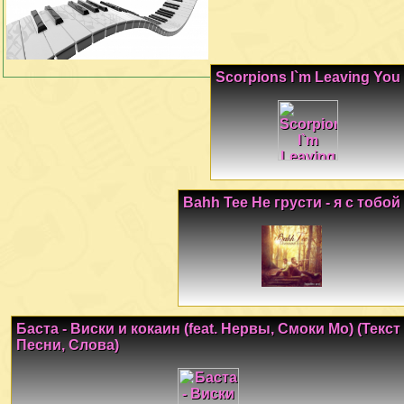
Scorpions I`m Leaving You
Bahh Tee Не грусти - я с тобой
Баста - Виски и кокаин (feat. Нервы, Смоки Мо) (Текст
Песни, Слова)