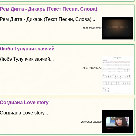
Рем Дигга - Дикарь (Текст Песни, Слова)
Рем Дигга - Дикарь (Текст Песни, Слова)...
22 07 2026 0:37:22
Любэ Тулупчик заячий
Любэ Тулупчик заячий...
21 07 2026 9:24:54
Согдиана Love story
Согдиана Love story...
20 07 2026 20:30:28