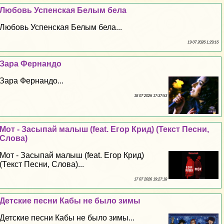
Любовь Успенская Белым бела
Любовь Успенская Белым бела...
19 07 2026 1:29:16
Зара Фернандо
Зара Фернандо...
18 07 2026 17:37:53
Мот - Засыпай малыш (feat. Егор Крид) (Текст Песни,
Слова)
Мот - Засыпай малыш (feat. Егор Крид)
(Текст Песни, Слова)...
17 07 2026 19:27:18
Детские песни Кабы не было зимы
Детские песни Кабы не было зимы...