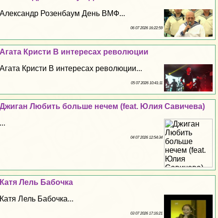
Александр Розенбаум День ВМФ...
06 07 2026 16:22:59
Агата Кристи В интересах революции
Агата Кристи В интересах революции...
05 07 2026 10:41:11
Джиган Любить больше нечем (feat. Юлия Савичева)
...
04 07 2026 12:54:34
Катя Лель Бабочка
Катя Лель Бабочка...
03 07 2026 17:16:21