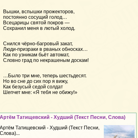
Вышки, вспышки прожекторов,
постоянно сосущий голод…
Всецарицы святой покров —
Сохранил меня в лютый холод.
Снился чёрно-багровый закат,
Люди-призраки в рваных обносках…
Как по узникам бьёт автомат,
Словно град по некрашеным доскам!
…Было три мне, теперь шестьдесят.
Но во сне до сих пор я вижу,
Как безусый седой солдат
Шепчет мне: «Я тебя не обижу!»
Артём Татищевский - Худший (Текст Песни, Слова)
Артём Татищевский - Худший (Текст Песни,
Слова)...