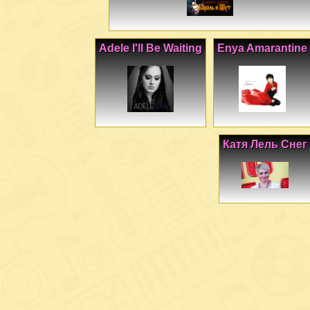
Adele I'll Be Waiting
Enya Amarantine
Катя Лель Снег