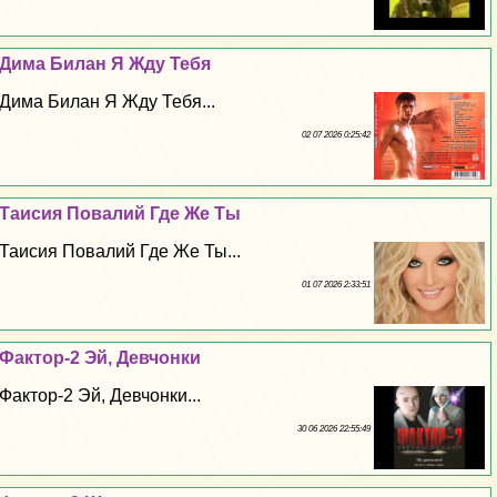
Дима Билан Я Жду Тебя
Дима Билан Я Жду Тебя...
02 07 2026 0:25:42
Таисия Повалий Где Же Ты
Таисия Повалий Где Же Ты...
01 07 2026 2:33:51
Фактор-2 Эй, Девчонки
Фактор-2 Эй, Девчонки...
30 06 2026 22:55:49