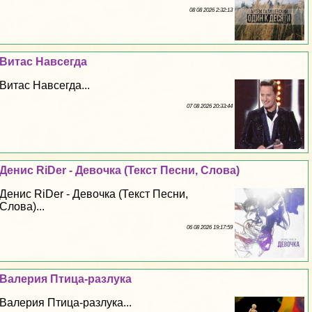
08 08 2026 2:32:13
Витас Навсегда
Витас Навсегда...
07 08 2026 20:33:44
Денис RiDer - Дeвoчка (Текст Песни, Слова)
Денис RiDer - Дeвoчка (Текст Песни,
Слова)...
06 08 2026 19:17:59
Валерия Птица-разлука
Валерия Птица-разлука...