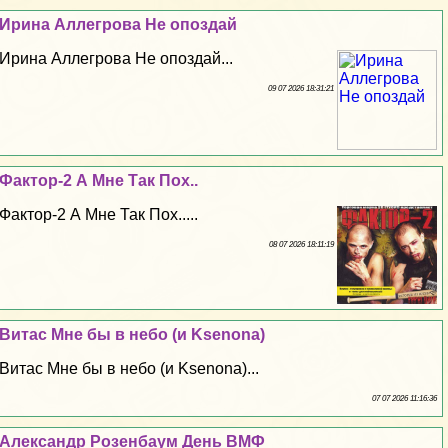
Ирина Аллегрова Не опоздай
Ирина Аллегрова Не опоздай...
09 07 2026 18:31:21
Фактор-2 А Мне Так Пох..
Фактор-2 А Мне Так Пох.....
08 07 2026 18:11:19
Витас Мне бы в небо (и Ksenona)
Витас Мне бы в небо (и Ksenona)...
07 07 2026 11:16:36
Александр Розенбаум День ВМФ