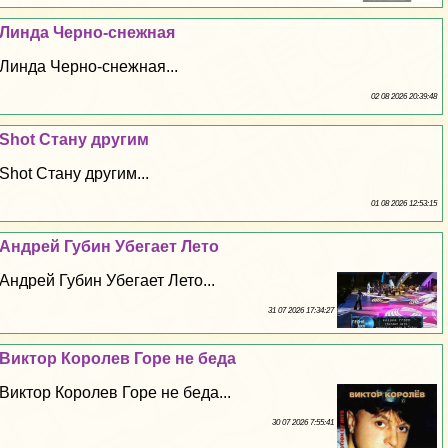
Линда Черно-снежная
Линда Черно-снежная...
02 08 2026 20:39:48
Shot Стану другим
Shot Стану другим...
01 08 2026 12:53:15
Андрей Губин Убегает Лето
Андрей Губин Убегает Лето...
31 07 2026 17:34:27
Виктор Королев Горе не беда
Виктор Королев Горе не беда...
30 07 2026 7:55:41