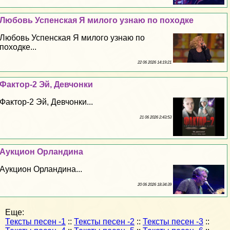
Любовь Успенская Я милого узнаю по походке
Любовь Успенская Я милого узнаю по
походке...
22 06 2026 14:19:21
Фактор-2 Эй, Девчонки
Фактор-2 Эй, Девчонки...
21 06 2026 2:43:53
Аукцион Орландина
Аукцион Орландина...
20 06 2026 18:34:39
Еще:
Тексты песен -1
::
Тексты песен -2
::
Тексты песен -3
::