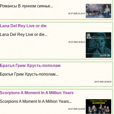
Романсы В лунном сиянье...
26 07 2026 21:10:37
Lana Del Rey Live or die
Lana Del Rey Live or die...
25 07 2026 18:46:11
Братья Грим Хрусть-пополам
Братья Грим Хрусть-пополам...
24 07 2026 18:54:16
Scorpions A Moment In A Million Years
Scorpions A Moment In A Million Years...
23 07 2026 13:18:56