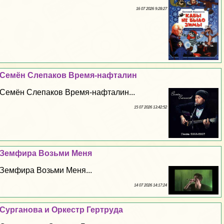
16 07 2026 9:28:27
Семён Слепаков Время-нафталин
Семён Слепаков Время-нафталин...
15 07 2026 13:42:52
Земфира Возьми Меня
Земфира Возьми Меня...
14 07 2026 14:17:24
Сурганова и Оркестр Гертруда