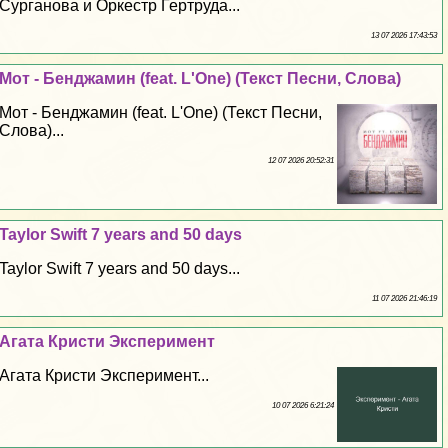
Сурганова и Оркестр Гертруда...
13 07 2026 17:43:53
Мот - Бенджамин (feat. L'One) (Текст Песни, Слова)
Мот - Бенджамин (feat. L'One) (Текст Песни,
Слова)...
12 07 2026 20:52:31
Taylor Swift 7 years and 50 days
Taylor Swift 7 years and 50 days...
11 07 2026 21:46:19
Агата Кристи Эксперимент
Агата Кристи Эксперимент...
10 07 2026 6:21:24