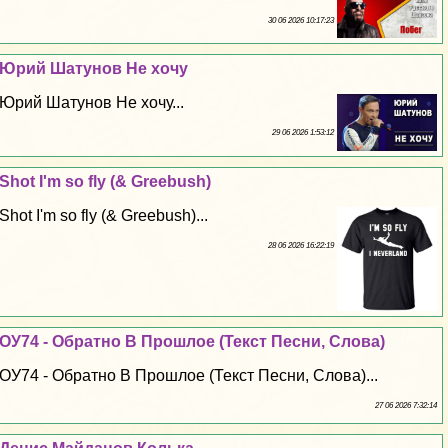
30 06 2026 10:17:23
Юрий Шатунов Не хочу
Юрий Шатунов Не хочу...
29 06 2026 1:53:12
Shot I'm so fly (& Greebush)
Shot I'm so fly (& Greebush)...
28 06 2026 16:22:19
ОУ74 - Обратно В Прошлое (Текст Песни, Слова)
ОУ74 - Обратно В Прошлое (Текст Песни, Слова)...
27 06 2026 7:32:14