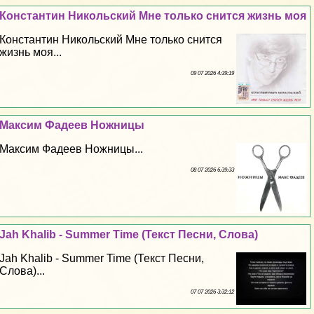
Константин Никольский Мне только снится жизнь моя
Константин Никольский Мне только снится
жизнь моя...
09 07 2026 4:39:19
Максим Фадеев Ножницы
Максим Фадеев Ножницы...
08 07 2026 6:39:33
Jah Khalib - Summer Time (Текст Песни, Слова)
Jah Khalib - Summer Time (Текст Песни,
Слова)...
07 07 2026 3:32:12