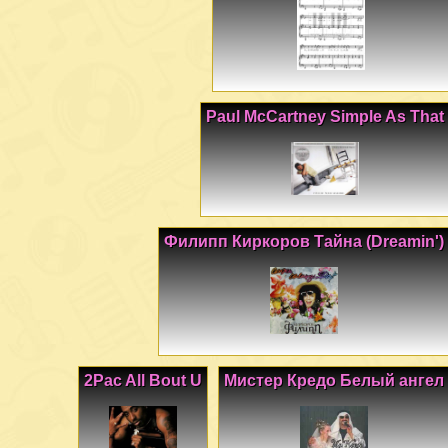
Paul McCartney Simple As That
Филипп Киркоров Тайна (Dreamin')
2Pac All Bout U
Мистер Кредо Белый ангел