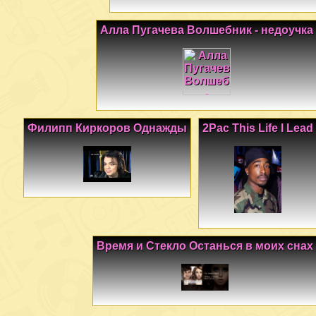
Алла Пугачева Волшебник - недоучка
Филипп Киркоров Однажды
2Pac This Life I Lead
Время и Стекло Останься в моих снах