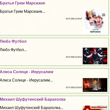
Братья Грим Марсиане
Братья Грим Марсиане...
03 07 2026 12:50:47
Любэ Футбол
Любэ Футбол...
02 07 2026 23:39:12
Алиса Солнце - Иерусалим
Алиса Солнце - Иерусалим...
01 07 2026 23:29:22
Михаил Шуфутинский Барахолка
Михаил Шуфутинский Барахолка...