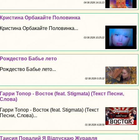
04 08 2026 14:31:23
Кристина Орбакайте Половинка
Кристина Орбакайте Половинка...
03 08 2026 10:25:22
Рождество Бабье лето
Рождество Бабье лето...
02 08 2026 0:35:32
Гарри Топор - Восток (feat. Stigmata) (Текст Песни,
Слова)
Гарри Топор - Восток (feat. Stigmata) (Текст
Песни, Слова)...
01 08 2026 4:28:58
Таисия Повалий Я Відпускаю Журавля