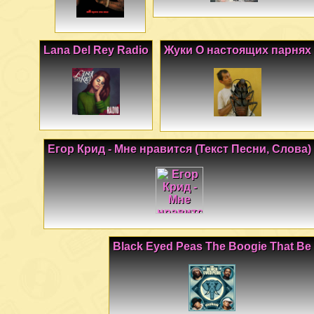
Lana Del Rey Radio
Жуки О настоящих парнях
Егор Крид - Мне нравится (Текст Песни, Слова)
Black Eyed Peas The Boogie That Be