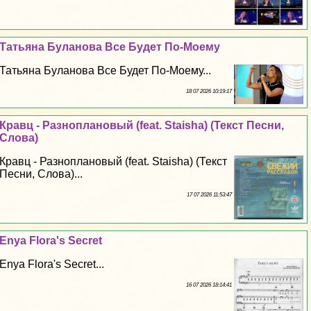
Татьяна Буланова Все Будет По-Моему
Татьяна Буланова Все Будет По-Моему...
18 07 2026 10:19:17
Кравц - Разноплановый (feat. Staisha) (Текст Песни,
Слова)
Кравц - Разноплановый (feat. Staisha) (Текст
Песни, Слова)...
17 07 2026 11:53:47
Enya Flora's Secret
Enya Flora's Secret...
16 07 2026 18:14:41