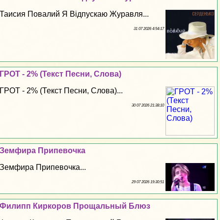
Таисия Повалий Я Відпускаю Журавля...
31 07 2026 4:54:17
ГРОТ - 2% (Текст Песни, Слова)
ГРОТ - 2% (Текст Песни, Слова)...
30 07 2026 21:38:10
Земфира Припевочка
Земфира Припевочка...
29 07 2026 19:30:51
Филипп Киркоров Прощальный Блюз