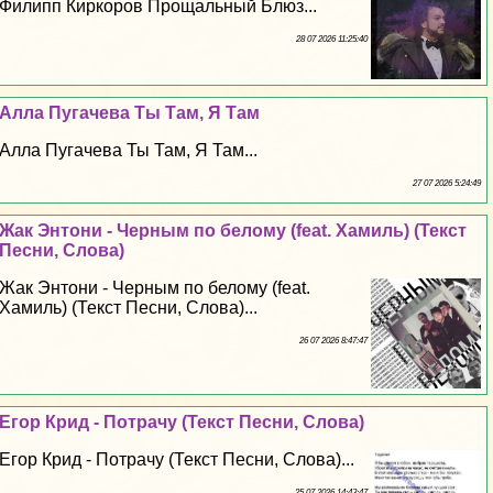
Филипп Киркоров Прощальный Блюз...
28 07 2026 11:25:40
Алла Пугачева Ты Там, Я Там
Алла Пугачева Ты Там, Я Там...
27 07 2026 5:24:49
Жак Энтони - Черным по белому (feat. Хамиль) (Текст
Песни, Слова)
Жак Энтони - Черным по белому (feat.
Хамиль) (Текст Песни, Слова)...
26 07 2026 8:47:47
Егор Крид - Потрачу (Текст Песни, Слова)
Егор Крид - Потрачу (Текст Песни, Слова)...
25 07 2026 14:43:47