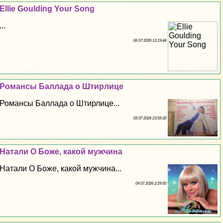
Ellie Goulding Your Song
...
06 07 2026 13:19:44
Романсы Баллада о Штирлице
Романсы Баллада о Штирлице...
05 07 2026 23:59:30
Натали О Боже, какой мужчина
Натали О Боже, какой мужчина...
04 07 2026 2:29:50