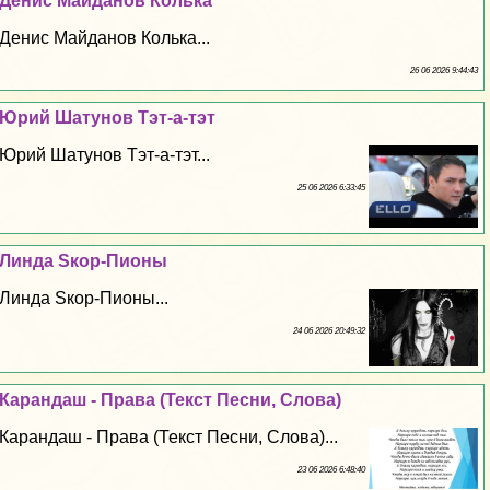
Денис Майданов Колька
Денис Майданов Колька...
26 06 2026 9:44:43
Юрий Шатунов Тэт-а-тэт
Юрий Шатунов Тэт-а-тэт...
25 06 2026 6:33:45
Линда Sкор-Пионы
Линда Sкор-Пионы...
24 06 2026 20:49:32
Карандаш - Права (Текст Песни, Слова)
Карандаш - Права (Текст Песни, Слова)...
23 06 2026 6:48:40