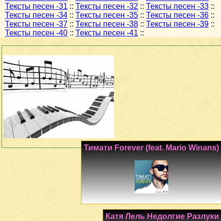
Тексты песен -31
::
Тексты песен -32
::
Тексты песен -33
::
Тексты песен -34
::
Тексты песен -35
::
Тексты песен -36
::
Тексты песен -37
::
Тексты песен -38
::
Тексты песен -39
::
Тексты песен -40
::
Тексты песен -41
::
Тимати Forever (feat. Mario Winans)
Катя Лель Недолгие Разлуки