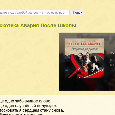
скотека Авария После Школы
е одно забывчивое слово,
е один случайный полувздох —
тосковать я сердцем стану снова,
буду я опять у этих ног.