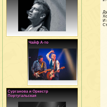
Ду
Хо
И 
Ст
Чайф А-то
Сурганова и Оркестр
Португальская