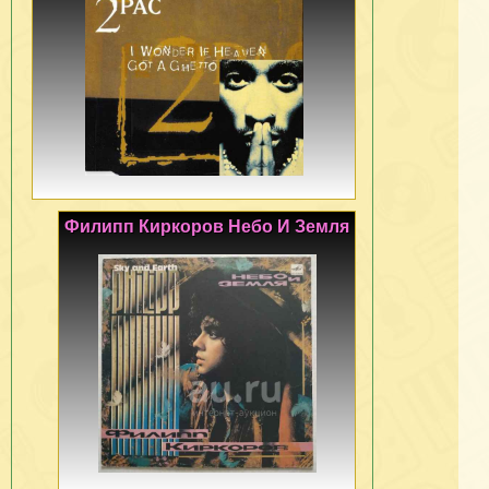
Филипп Киркоров Небо И Земля