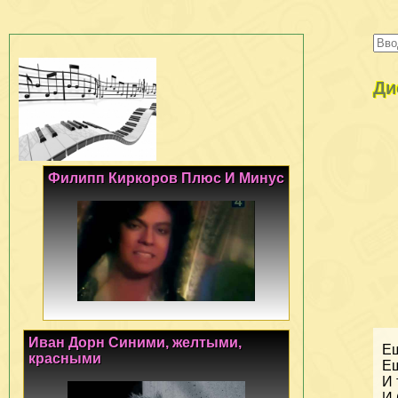
Ди
Филипп Киркоров Плюс И Минус
Иван Дорн Синими, желтыми,
Ещ
красными
Ещ
И 
И 