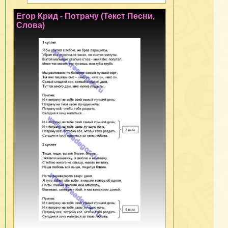
Егор Крид - Потрачу (Текст Песни,
Слова)