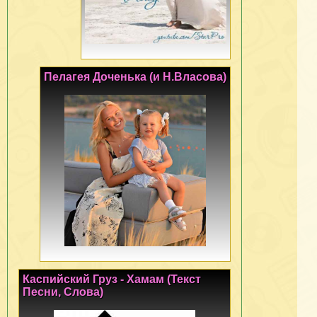
Пелагея Доченька (и Н.Власова)
Каспийский Груз - Хамам (Текст
Песни, Слова)