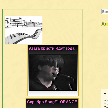
Ал
Агата Кристи Идут года
По
С 
Серебро Song#1 ORANGE
Не
Од