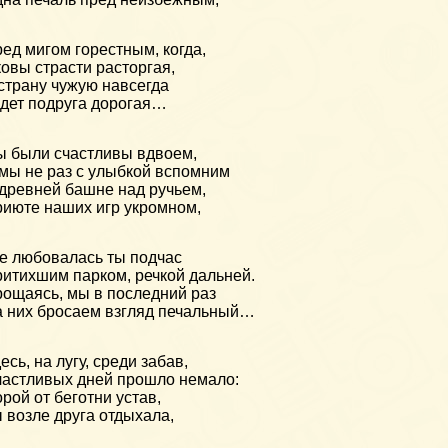
ед мигом горестным, когда,
овы страсти расторгая,
страну чужую навсегда
дет подруга дорогая…
 были счастливы вдвоем,
мы не раз с улыбкой вспомним
древней башне над ручьем,
июте наших игр укромном,
е любовалась ты подчас
итихшим парком, речкой дальней.
ощаясь, мы в последний раз
 них бросаем взгляд печальный…
есь, на лугу, среди забав,
астливых дней прошло немало:
рой от беготни устав,
 возле друга отдыхала,