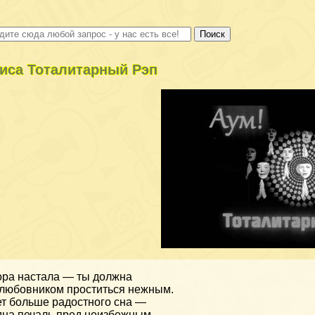
иса Тоталитарный Рэп
ра настала — ты должна
любовником проститься нежным.
т больше радостного сна —
на печаль пред неизбежным,