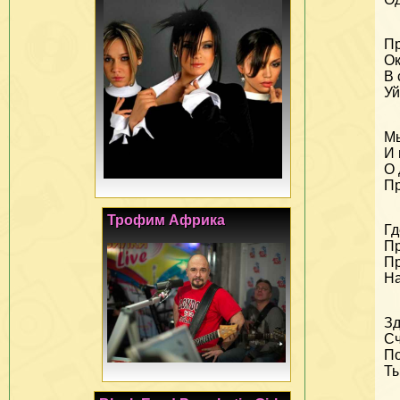
Пр
Ок
В 
Уй
Мы
И 
О 
Пр
Трофим Африка
Гд
Пр
Пр
На
Зд
Сч
По
Ты