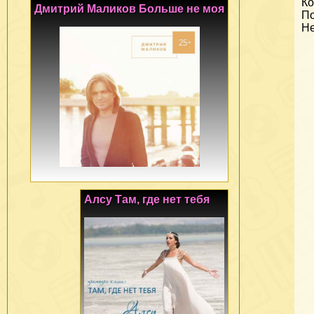
Ко
Дмитрий Маликов Больше не моя
По
Не
Алсу Там, где нет тебя