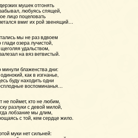
дерзких мушек отгонять
забывал, любуясь спящей,
ое лицо поцеловать
етался вмиг их рой звенящий…
тались мы не раз вдвоем
 глади озера лучистой,
 щеголяя удальством,
залезал на вяз ветвистый.
 минули блаженства дни:
 одинокий, как в изгнанье,
есь буду находить одни
есплодные воспоминанья…
т не поймет, кто не любим,
ску разлуки с девой милой,
гда лобзание мы длим,
ощаясь с той, кем сердце жило.
этой муки нет сильней: