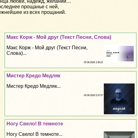
нца любви, надежд, желаний…
следнее прощанье с ней,
жнейшее из всех прощаний.
Макс Корж - Мой друг (Текст Песни, Слова)
Макс Корж - Мой друг (Текст Песни,
Слова)...
05 08 2026 3:30:21
Мистер Кредо Медляк
Мистер Кредо Медляк...
04 08 2026 5:37:57
Ногу Свело! В темноте
Ногу Свело! В темноте...