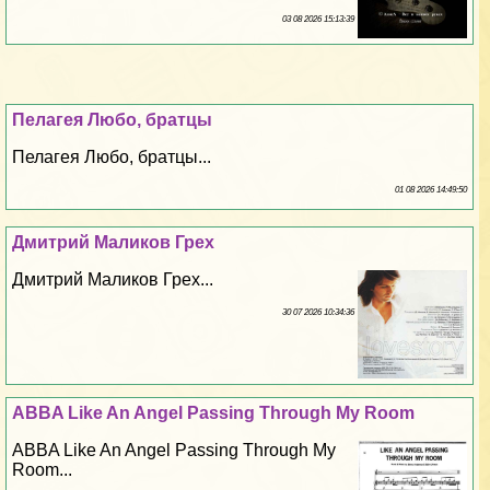
03 08 2026 15:13:39
Пелагея Любо, братцы
Пелагея Любо, братцы...
01 08 2026 14:49:50
Дмитрий Маликов Грех
Дмитрий Маликов Грех...
30 07 2026 10:34:36
ABBA Like An Angel Passing Through My Room
ABBA Like An Angel Passing Through My
Room...