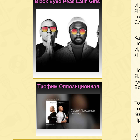
Black Eyed Peas Latin Girls
И 
Я 
Тв
Сл
Ка
По
И,
Я 
Но
Я,
Зд
Трофим Оппозиционная
Б
То
То
Ко
Пр
И 