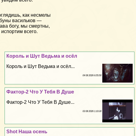
глядишь, как несмелы
буны васильков —
ава богу, мы смертны,
 испортим всего.
Король и Шут Ведьма и осёл
Король и Шут Ведьма и осёл...
04 08 2026 6:55:50
Фактор-2 Что У Тебя В Душе
Фактор-2 Что У Тебя В Душе...
03 08 2026 1:10:30
Shot Наша осень