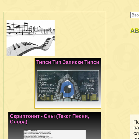
AB
Типси Тип Записки Типси
Скриптонит - Сны (Текст Песни,
Слова)
По
ра
сл
не