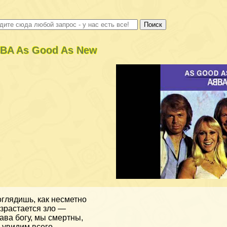
BA As Good As New
глядишь, как несметно
зрастается зло —
ава богу, мы смертны,
 увидим всего.