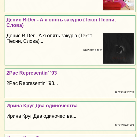
Денис RiDer - А я опять закурю (Текст Песни,
Слова)
Денис RiDer - А я опять закурю (Текст
Песни, Слова)...
20 07 2026 2:17:33
2Pac Representin' '93
2Pac Representin' '93...
18 07 2026 3:57:53
Ирина Круг Два одиночества
Ирина Круг Два одиночества...
17 07 2026 3:15:29