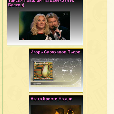
Таисия Повалий Ты далеко (и Н.
Басков)
Игорь Саруханов Пьеро
Агата Кристи На дне