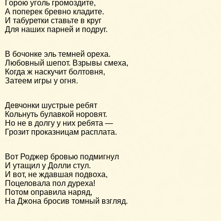
Горою уголь громоздите,
А поперек бревно кладите.
И табуретки ставьте в круг
Для наших парней и подруг.
В бочонке эль темней ореха.
Любовный шепот. Взрывы смеха,
Когда ж наскучит болтовня,
Затеем игры у огня.
Девчонки шустрые ребят
Кольнуть булавкой норовят.
Но не в долгу у них ребята —
Грозит проказницам расплата.
Вот Роджер бровью подмигнул
И утащил у Долли стул.
И вот, не ждавшая подвоха,
Поцеловала пол дуреха!
Потом оправила наряд,
На Джона бросив томный взгляд.