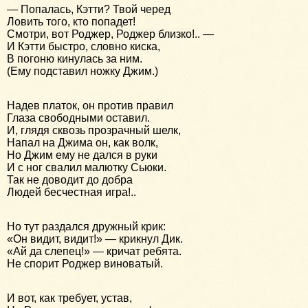
— Попалась, Кэтти? Твой черед
Ловить того, кто попадет!
Смотри, вот Роджер, Роджер близко!.. —
И Кэтти быстро, словно киска,
В погоню кинулась за ним.
(Ему подставил ножку Джим.)
Надев платок, он против правил
Глаза свободными оставил.
И, глядя сквозь прозрачный шелк,
Напал на Джима он, как волк,
Но Джим ему не дался в руки
И с ног свалил малютку Сьюки.
Так не доводит до добра
Людей бесчестная игра!..
Но тут раздался дружный крик:
«Он видит, видит!» — крикнул Дик.
«Ай да слепец!» — кричат ребята.
Не спорит Роджер виноватый.
И вот, как требует, устав,