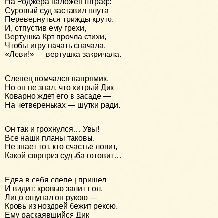
На Роджера наложен штраф:
Суровый суд заставил плута
Перевернуться трижды круто.
И, отпустив ему грехи,
Вертушка Крт прочла стихи,
Чтобы игру начать сначала.
«Лови!» — вертушка закричала.
Слепец помчался напрямик,
Но он не знал, что хитрый Дик
Коварно ждет его в засаде —
На четвереньках — шутки ради.
Он так и грохнулся… Увы!
Все наши планы таковы.
Не знает тот, кто счастье ловит,
Какой сюрприз судьба готовит…
Едва в себя слепец пришел
И видит: кровью залит пол.
Лицо ощупал он рукою —
Кровь из ноздрей бежит рекою.
Ему раскаявшийся Дик