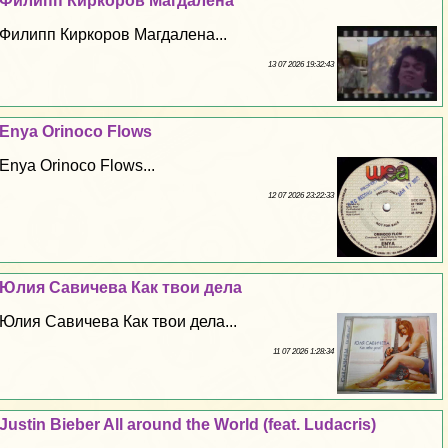
Филипп Киркоров Магдалена
Филипп Киркоров Магдалена...
13 07 2026 19:32:43
Enya Orinoco Flows
Enya Orinoco Flows...
12 07 2026 23:22:33
Юлия Савичева Как твои дела
Юлия Савичева Как твои дела...
11 07 2026 1:28:34
Justin Bieber All around the World (feat. Ludacris)