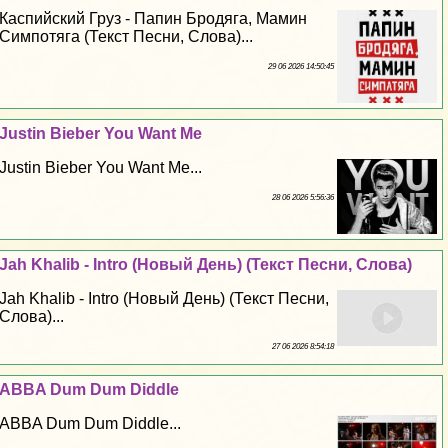
Каспийский Груз - Папин Бродяга, Мамин
Симпотяга (Текст Песни, Слова)...
29 06 2026 14:50:45
Justin Bieber You Want Me
Justin Bieber You Want Me...
28 06 2026 5:56:36
Jah Khalib - Intro (Новый День) (Текст Песни, Слова)
Jah Khalib - Intro (Новый День) (Текст Песни,
Слова)...
27 06 2026 8:54:18
ABBA Dum Dum Diddle
ABBA Dum Dum Diddle...