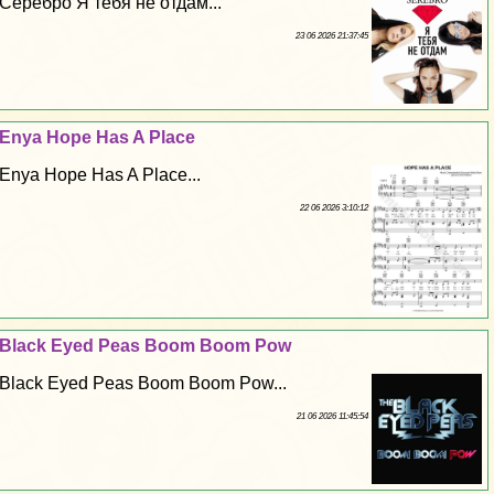
Серебро Я тебя не отдам...
23 06 2026 21:37:45
Enya Hope Has A Place
Enya Hope Has A Place...
22 06 2026 3:10:12
Black Eyed Peas Boom Boom Pow
Black Eyed Peas Boom Boom Pow...
21 06 2026 11:45:54