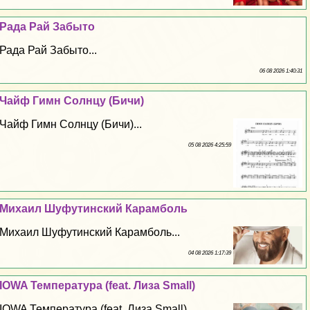
Рада Рай Забыто
Рада Рай Забыто...
06 08 2026 1:40:31
Чайф Гимн Солнцу (Бичи)
Чайф Гимн Солнцу (Бичи)...
05 08 2026 4:25:59
Михаил Шуфутинский Карамболь
Михаил Шуфутинский Карамболь...
04 08 2026 1:17:39
IOWA Температура (feat. Лиза Small)
IOWA Температура (feat. Лиза Small)...