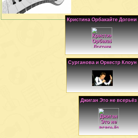
Кристина Орбакайте Догони
Сурганова и Оркестр Клоун
Джиган Это не всерьёз