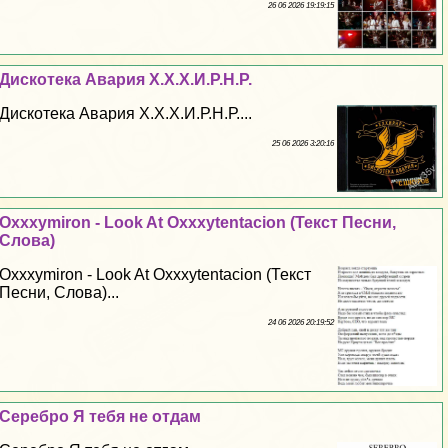
26 06 2026 19:19:15
Дискотека Авария Х.Х.Х.И.Р.Н.Р.
Дискотека Авария Х.Х.Х.И.Р.Н.Р....
25 06 2026 3:20:16
Oxxxymiron - Look At Oxxxytentacion (Текст Песни,
Слова)
Oxxxymiron - Look At Oxxxytentacion (Текст
Песни, Слова)...
24 06 2026 20:19:52
Серебро Я тебя не отдам