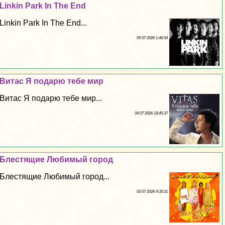
Linkin Park In The End
Linkin Park In The End...
05 07 2026 1:46:54
Витас Я подарю тебе мир
Витас Я подарю тебе мир...
04 07 2026 18:45:37
Блестящие Любимый город
Блестящие Любимый город...
03 07 2026 9:35:31