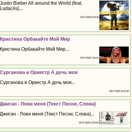
Justin Bieber All around the World (feat.
Ludacris)...
10 07 2026 6:54:38
Кристина Орбакайте Мой Мир
Кристина Орбакайте Мой Мир...
09 07 2026 7:43:15
Сурганова и Оркестр А дочь моя
Сурганова и Оркестр А дочь моя...
08 07 2026 23:15:36
Джиган - Лови меня (Текст Песни, Слова)
Джиган - Лови меня (Текст Песни, Слова)...
06 07 2026 12:59:44