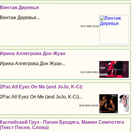
Винтаж Деревья
Винтаж Деревья...
02 07 2026 3:11:24
Ирина Аллегрова Дон Жуан
Ирина Аллегрова Дон Жуан...
01 07 2026 0:45:11
2Pac All Eyez On Me (and JoJo, K-Ci)
2Pac All Eyez On Me (and JoJo, K-Ci)...
30 06 2026 16:56:56
Каспийский Груз - Папин Бродяга, Мамин Симпотяга
(Текст Песни, Слова)