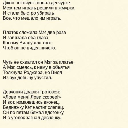
Джон посочувствовал девчурке.
Меж тем играть решили в жмурки
И стали быстро убирать
Все, что мешало им играть.
Платок сложила Мэг два раза
И завязала оба глаза
Косому Виллу для того,
Чтоб он не видел ничего.
Чуть не схватил он Мэг за платье,
А Мэг, смеясь, к нему в объятья
Толкнула Роджера, но Вилл
Из рук добычу упустил.
Девчонки дразнят ротозея:
«Лови меня! Лови скорее!»
И вот, измаявшись вконец,
Бедняжку Кэт настиг слепец.
Он по пятам бежал вдогонку
И в уголок загнал девчонку.