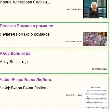
Ирина Аллегрова Селяви...
31 07 2026 2:54:13
Пелагея Романс о романсе
Пелагея Романс о романсе...
30 07 2026 17:37:44
Алсу Дочь отца
Алсу Дочь отца...
29 07 2026 5:24:21
Чайф Вчера Была Любовь
Чайф Вчера Была Любовь...
28 07 2026 11:30:41