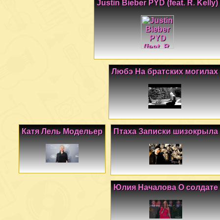
Justin Bieber PYD (feat. R. Kelly)
Любэ На братских могилах
Катя Лель Модельер
Птаха Записки шизокрыла
Юлия Началова О солдате