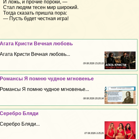
И ложь, и прочие пороки, —
Стал людям тесен мир широкий.
Тогда сказать пришла пора:
— Пусть будет честная игра!
Агата Кристи Вечная любовь
Агата Кристи Вечная любовь...
09 08 2026 15:20:33
Романсы Я помню чудное мгновенье
Романсы Я помню чудное мгновенье...
08 08 2026 20:20:34
Серебро Бляди
Серебро Бляди...
07 08 2026 3:35:26