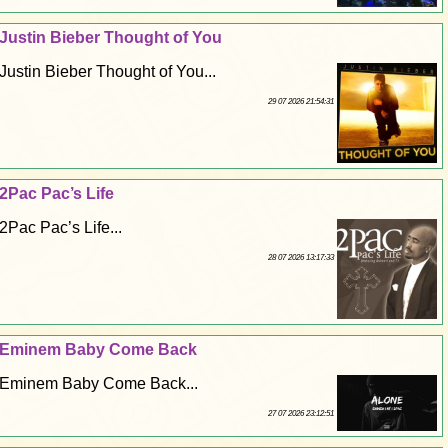
Justin Bieber Thought of You
Justin Bieber Thought of You...
29 07 2026 21:54:31
2Pac Pac’s Life
2Pac Pac’s Life...
28 07 2026 13:17:33
Eminem Baby Come Back
Eminem Baby Come Back...
27 07 2026 23:12:51