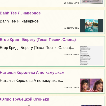
25 06 2026 4:27:46
Bahh Tee Я, наверное
Bahh Tee Я, наверное...
24 06 2026 8:58:14
Егор Крид - Берегу (Текст Песни, Слова)
Егор Крид - Берегу (Текст Песни, Слова)...
23 06 2026 18:45:19
Наталья Королева А по камушкам
Наталья Королева А по камушкам...
22 06 2026 12:57:39
Ляпис Трубецкой Огоньки