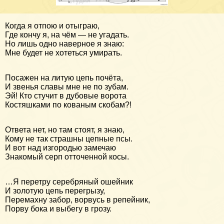
Когда я отпою и отыграю,
Где кончу я, на чём — не угадать.
Но лишь одно наверное я знаю:
Мне будет не хотеться умирать.
Посажен на литую цепь почёта,
И звенья славы мне не по зубам.
Эй! Кто стучит в дубовые ворота
Костяшками по кованым скобам?!
Ответа нет, но там стоят, я знаю,
Кому не так страшны цепные псы.
И вот над изгородью замечаю
Знакомый серп отточенной косы.
…Я перетру серебряный ошейник
И золотую цепь перегрызу,
Перемахну забор, ворвусь в репейник,
Порву бока и выбегу в грозу.