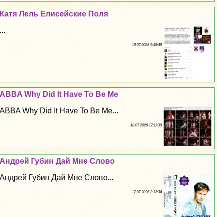
Катя Лель Елисейские Поля
...
19 07 2026 9:48:49
ABBA Why Did It Have To Be Me
ABBA Why Did It Have To Be Me...
18 07 2026 17:11:30
Андрей Губин Дай Мне Слово
Андрей Губин Дай Мне Слово...
17 07 2026 2:12:34