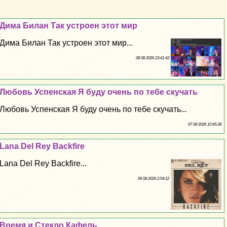
Дима Билан Так устроен этот мир
Дима Билан Так устроен этот мир...
08 08 2026 23:41:43
Любовь Успенская Я буду очень по тебе скучать
Любовь Успенская Я буду очень по тебе скучать...
07 08 2026 10:45:38
Lana Del Rey Backfire
Lana Del Rey Backfire...
06 08 2026 2:54:12
Время и Стекло Кафель