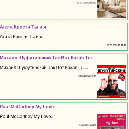
01 07 2026 10:53:12
Агата Кристи Ты и я
Агата Кристи Ты и я...
30 06 2026 19:31:39
Михаил Шуфутинский Так Вот Какая Ты
Михаил Шуфутинский Так Вот Какая Ты...
29 06 2026 8:30:45
Paul McCartney My Love
Paul McCartney My Love...
28 06 2026 6:23:11