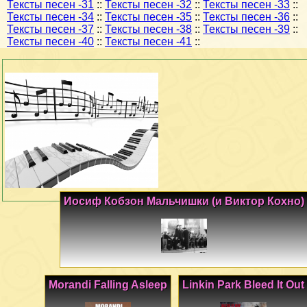
Тексты песен -31
::
Тексты песен -32
::
Тексты песен -33
::
Тексты песен -34
::
Тексты песен -35
::
Тексты песен -36
::
Тексты песен -37
::
Тексты песен -38
::
Тексты песен -39
::
Тексты песен -40
::
Тексты песен -41
::
Иосиф Кобзон Мальчишки (и Виктор Кохно)
Morandi Falling Asleep
Linkin Park Bleed It Out