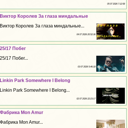
05 07 2026 7:12:58
Виктор Королев За глаза миндальные
Виктор Королев За глаза миндальные...
04 07 2026 20:52:36
25/17 Побег
25/17 Побег...
03 07 2026 5:46:18
Linkin Park Somewhere I Belong
Linkin Park Somewhere I Belong...
02 07 2026 22:23:17
Фабрика Mon Amur
Фабрика Mon Amur...