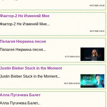
09 07 2026 1:53:30
Фактор-2 Не Изменяй Мне
Фактор-2 Не Изменяй Мне...
08 07 2026 1:42:11
Пелагея Нюркина песня
Пелагея Нюркина песня...
07 07 2026 4:19:13
Justin Bieber Stuck in the Moment
Justin Bieber Stuck in the Moment...
06 07 2026 16:54:33
Алла Пугачева Балет
Алла Пугачева Балет...