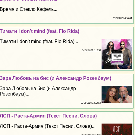
Время и Стекло Кафель...
05 08 2026 0:56:34
Тимати I don't mind (feat. Flo Rida)
Тимати I don't mind (feat. Flo Rida)...
04 08 2026 1:12:50
Зара Любовь на бис (и Александр Розенбаум)
Зара Любовь на бис (и Александр
Розенбаум)...
03 08 2026 13:12:58
ЛСП - Раста-Армия (Текст Песни, Слова)
ЛСП - Раста-Армия (Текст Песни, Слова)...