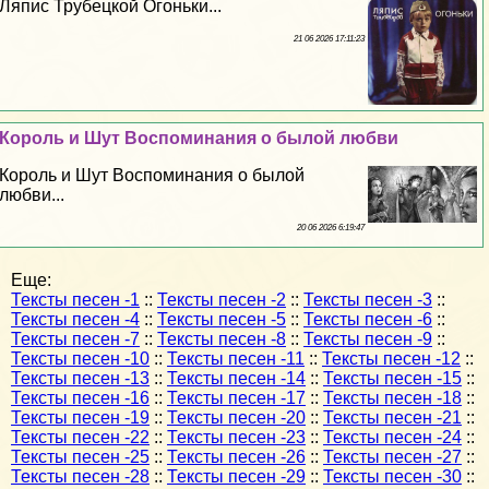
Ляпис Трубецкой Огоньки...
21 06 2026 17:11:23
Король и Шут Воспоминания о былой любви
Король и Шут Воспоминания о былой
любви...
20 06 2026 6:19:47
Еще:
Тексты песен -1
::
Тексты песен -2
::
Тексты песен -3
::
Тексты песен -4
::
Тексты песен -5
::
Тексты песен -6
::
Тексты песен -7
::
Тексты песен -8
::
Тексты песен -9
::
Тексты песен -10
::
Тексты песен -11
::
Тексты песен -12
::
Тексты песен -13
::
Тексты песен -14
::
Тексты песен -15
::
Тексты песен -16
::
Тексты песен -17
::
Тексты песен -18
::
Тексты песен -19
::
Тексты песен -20
::
Тексты песен -21
::
Тексты песен -22
::
Тексты песен -23
::
Тексты песен -24
::
Тексты песен -25
::
Тексты песен -26
::
Тексты песен -27
::
Тексты песен -28
::
Тексты песен -29
::
Тексты песен -30
::