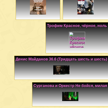
Трофим Красное, чёрное, ноль
Денис Майданов 36.6 (Тридцать шесть и шесть)
Сурганова и Оркестр Не бойся, милая