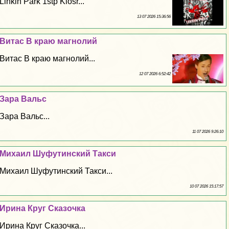
Linkin Park 1stp Klosr...
13 07 2026 15:36:56
Витас В краю магнолий
Витас В краю магнолий...
12 07 2026 6:52:42
Зара Вальс
Зара Вальс...
11 07 2026 9:26:10
Михаил Шуфутинский Такси
Михаил Шуфутинский Такси...
10 07 2026 15:17:57
Ирина Круг Сказочка
Ирина Круг Сказочка...