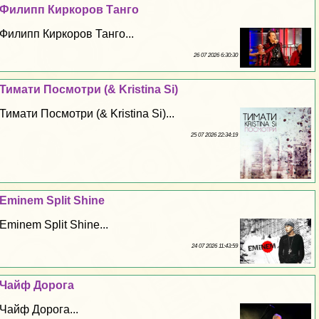
Филипп Киркоров Танго
Филипп Киркоров Танго...
26 07 2026 6:30:30
Тимати Посмотри (& Kristina Si)
Тимати Посмотри (& Kristina Si)...
25 07 2026 22:34:19
Eminem Split Shine
Eminem Split Shine...
24 07 2026 11:43:59
Чайф Дорога
Чайф Дорога...