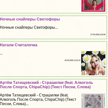
Ночные снайперы Светофоры
Ночные снайперы Светофоры...
27 06 2026 8:33:56
Натали Считалочка
...
26 06 2026 13:21:21
Артём Татищевский - Страшилки (feat. Алкоголь
После Спорта, ChipaChip) (Текст Песни, Слова)
Артём Татищевский - Страшилки (feat.
Алкоголь После Спорта, ChipaChip) (Текст
Песни, Слова)...