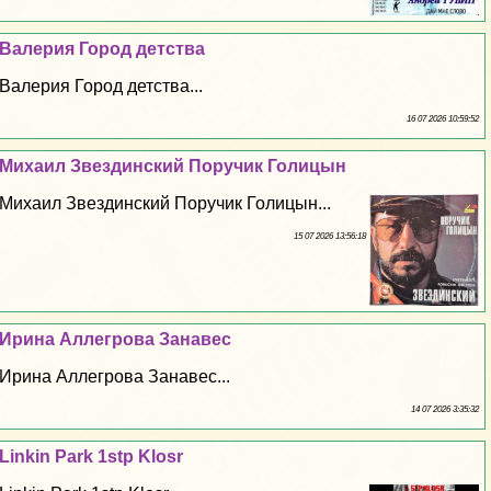
Валерия Город детства
Валерия Город детства...
16 07 2026 10:59:52
Михаил Звездинский Поручик Голицын
Михаил Звездинский Поручик Голицын...
15 07 2026 13:56:18
Ирина Аллегрова Занавес
Ирина Аллегрова Занавес...
14 07 2026 3:35:32
Linkin Park 1stp Klosr