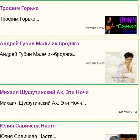
Трофим Горько
Трофим Горько...
17 07 2026 7:35:24
Андрей Губин Мальчик-бродяга
Андрей Губин Мальчик-бродяга...
16 07 2026 7:46:35
Михаил Шуфутинский Ах, Эти Ночи
Михаил Шуфутинский Ах, Эти Ночи...
15 07 2026 6:41:10
Юлия Савичева Настя
Юлия Савичева Настя...