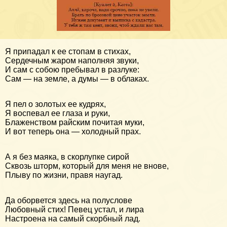
Я припадал к ее стопам в стихах,
Сердечным жаром наполняя звуки,
И сам с собою пребывал в разлуке:
Сам — на земле, а думы — в облаках.
Я пел о золотых ее кудрях,
Я воспевал ее глаза и руки,
Блаженством райским почитая муки,
И вот теперь она — холодный прах.
А я без маяка, в скорлупке сирой
Сквозь шторм, который для меня не внове,
Плыву по жизни, правя наугад.
Да оборвется здесь на полуслове
Любовный стих! Певец устал, и лира
Настроена на самый скорбный лад.