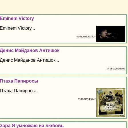
Eminem Victory
Eminem Victory...
08 08 2026 21:14:14
Денис Майданов Антишок
Денис Майданов Антишок...
07 08 2026 2:14:53
Птаха Папиросы
Птаха Папиросы...
06 08 2026 4:56:42
Зара Я умножаю на любовь