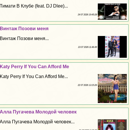
Тимати В Клубе (feat. DJ Dlee)...
24 07 2026 19:45:28
Винтаж Позови меня
Винтаж Позови меня...
23 07 2026 11:46:49
Katy Perry If You Can Afford Me
Katy Perry If You Can Afford Me...
22 07 2026 13:15:26
Алла Пугачева Молодой человек
Алла Пугачева Молодой человек...