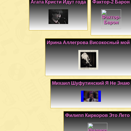
Агата Кристи Идут года
Фактор-2 Барон
Ирина Аллегрова Високосный мой
Михаил Шуфутинский Я Не Знаю
Филипп Киркоров Это Лето