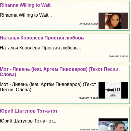
Rihanna Willing to Wait
Rihanna Willing to Wait...
27 06 2026 6:15:52
Наталья Королева Простая любовь
Наталья Королева Простая любовь...
26 06 2026 15:45:37
Мот - Ливень (feat. Артём Пивоваров) (Текст Песни,
Слова)
Мот - Ливень (feat. Артём Пивоваров) (Текст
Песни, Слова)...
25 06 2026 13:38:49
Юрий Шатунов Тэт-а-тэт
Юрий Шатунов Тэт-а-тэт...
24 06 2026 3:55:45