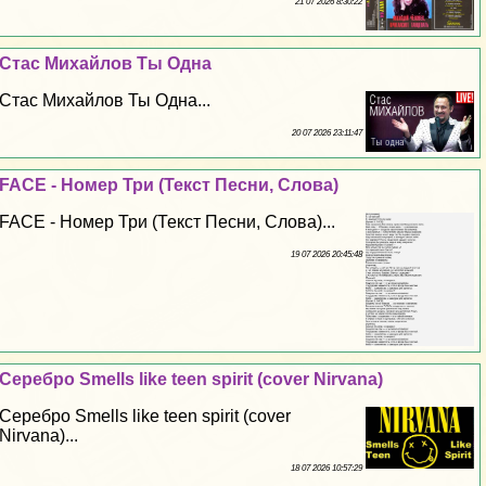
21 07 2026 8:30:22
Стас Михайлов Ты Одна
Стас Михайлов Ты Одна...
20 07 2026 23:11:47
FACE - Номер Три (Текст Песни, Слова)
FACE - Номер Три (Текст Песни, Слова)...
19 07 2026 20:45:48
Серебро Smells like teen spirit (cover Nirvana)
Серебро Smells like teen spirit (cover
Nirvana)...
18 07 2026 10:57:29