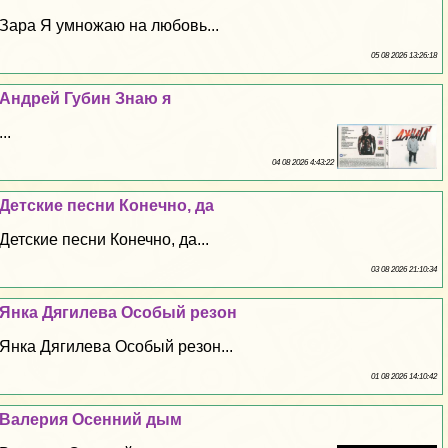
Зара Я умножаю на любовь...
05 08 2026 13:26:18
Андрей Губин Знаю я
...
04 08 2026 4:43:22
Детские песни Конечно, да
Детские песни Конечно, да...
03 08 2026 21:10:34
Янка Дягилева Особый резон
Янка Дягилева Особый резон...
01 08 2026 14:10:42
Валерия Осенний дым