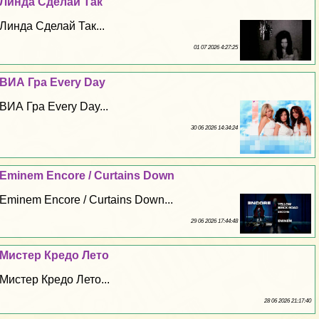
Линда Сделай Так
Линда Сделай Так...
01 07 2026 4:27:25
ВИА Гра Every Day
ВИА Гра Every Day...
30 06 2026 14:34:24
Eminem Encore / Curtains Down
Eminem Encore / Curtains Down...
29 06 2026 17:44:48
Мистер Кредо Лето
Мистер Кредо Лето...
28 06 2026 21:17:40