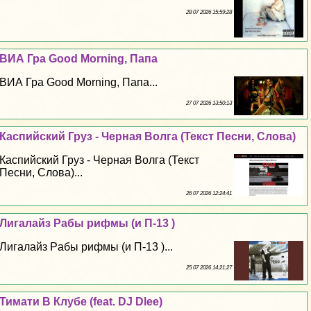
28 07 2026 15:59:28
ВИА Гра Good Morning, Папа
ВИА Гра Good Morning, Папа...
27 07 2026 13:50:13
Каспийский Груз - Черная Волга (Текст Песни, Слова)
Каспийский Груз - Черная Волга (Текст
Песни, Слова)...
26 07 2026 12:24:41
Лигалайз Paбы рифмы (и П-13 )
Лигалайз Paбы рифмы (и П-13 )...
25 07 2026 14:21:27
Тимати В Клубе (feat. DJ Dlee)