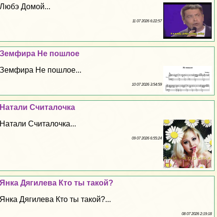
Любэ Домой...
11 07 2026 6:22:57
Земфира Не пошлое
Земфира Не пошлое...
10 07 2026 3:54:59
Натали Считалочка
Натали Считалочка...
09 07 2026 6:55:24
Янка Дягилева Кто ты такой?
Янка Дягилева Кто ты такой?...
08 07 2026 2:19:18