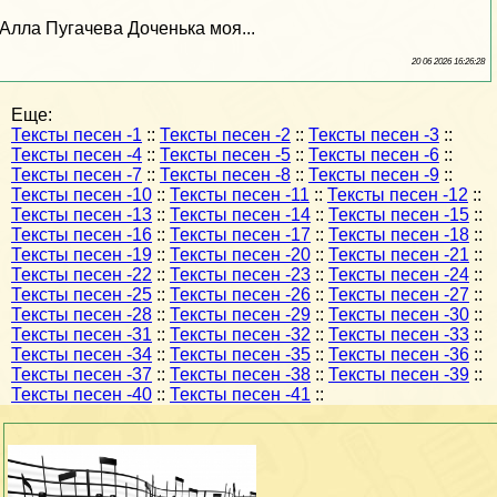
Алла Пугачева Доченька моя...
20 06 2026 16:26:28
Еще:
Тексты песен -1
::
Тексты песен -2
::
Тексты песен -3
::
Тексты песен -4
::
Тексты песен -5
::
Тексты песен -6
::
Тексты песен -7
::
Тексты песен -8
::
Тексты песен -9
::
Тексты песен -10
::
Тексты песен -11
::
Тексты песен -12
::
Тексты песен -13
::
Тексты песен -14
::
Тексты песен -15
::
Тексты песен -16
::
Тексты песен -17
::
Тексты песен -18
::
Тексты песен -19
::
Тексты песен -20
::
Тексты песен -21
::
Тексты песен -22
::
Тексты песен -23
::
Тексты песен -24
::
Тексты песен -25
::
Тексты песен -26
::
Тексты песен -27
::
Тексты песен -28
::
Тексты песен -29
::
Тексты песен -30
::
Тексты песен -31
::
Тексты песен -32
::
Тексты песен -33
::
Тексты песен -34
::
Тексты песен -35
::
Тексты песен -36
::
Тексты песен -37
::
Тексты песен -38
::
Тексты песен -39
::
Тексты песен -40
::
Тексты песен -41
::