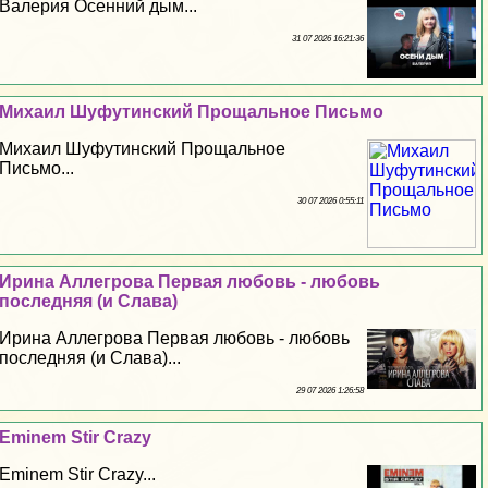
Валерия Осенний дым...
31 07 2026 16:21:36
Михаил Шуфутинский Прощальное Письмо
Михаил Шуфутинский Прощальное
Письмо...
30 07 2026 0:55:11
Ирина Аллегрова Первая любовь - любовь
последняя (и Слава)
Ирина Аллегрова Первая любовь - любовь
последняя (и Слава)...
29 07 2026 1:26:58
Eminem Stir Crazy
Eminem Stir Crazy...