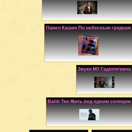
Павел Кашин По небесным грядкам
Звуки МУ Гадопятикна
Bahh Tee Жить под одним солнцем