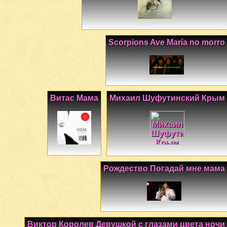
Scorpions Ave María no morro
Витас Мама
Михаил Шуфутинский Крым
Рождество Погадай мне мама
Виктор Королев Девушкой с глазами цвета ночи