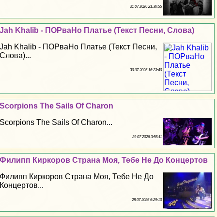
31 07 2026 21:30:55
Jah Khalib - ПОРваНо Платье (Текст Песни, Слова)
Jah Khalib - ПОРваНо Платье (Текст Песни,
Слова)...
30 07 2026 16:23:40
Scorpions The Sails Of Charon
Scorpions The Sails Of Charon...
29 07 2026 3:55:11
Филипп Киркоров Страна Моя, Тебе Не До Концертов
Филипп Киркоров Страна Моя, Тебе Не До
Концертов...
28 07 2026 6:29:10