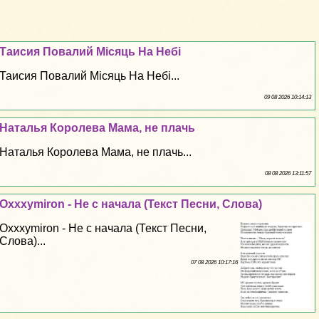
Таисия Повалий Місяць На Небі
Таисия Повалий Місяць На Небі...
09 08 2026 10:14:13
Наталья Королева Мама, не плачь
Наталья Королева Мама, не плачь...
08 08 2026 13:11:57
Oxxxymiron - Не с начала (Текст Песни, Слова)
Oxxxymiron - Не с начала (Текст Песни,
Слова)...
07 08 2026 10:17:16