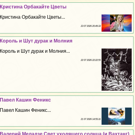
Кристина Орбакайте Цветы
Кристина Орбакайте Цветы...
23 07 2026 20:49:33
Король и Шут дypaк и Молния
Король и Шут дypaк и Молния...
22 07 2026 22:22:55
Павел Кашин Феникс
Павел Кашин Феникс...
21 07 2026 14:55:31
Валерий Меладзе Свет уходящего солнца (и Вахтанг)