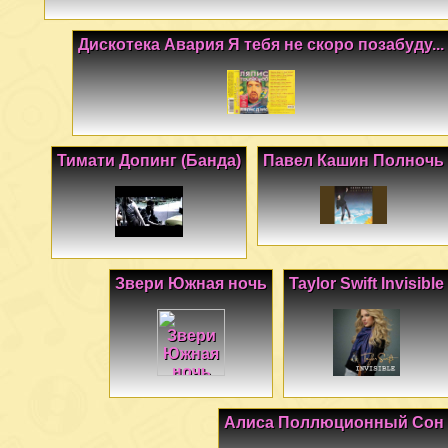
Дискотека Авария Я тебя не скоро позабуду...
Тимати Допинг (Банда)
Павел Кашин Полночь
Звери Южная ночь
Taylor Swift Invisible
Алиса Поллюционный Сон