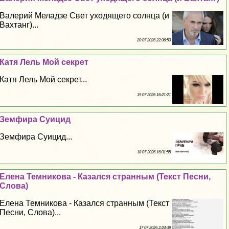
Валерий Меладзе Свет уходящего солнца (и
Вахтанг)...
20 07 2026 22:36:53
Катя Лель Мой секрет
Катя Лель Мой секрет...
19 07 2026 16:21:21
Земфира Суицид
Земфира Суицид...
18 07 2026 16:31:55
Елена Темникова - Казался странным (Текст Песни,
Слова)
Елена Темникова - Казался странным (Текст
Песни, Слова)...
17 07 2026 2:24:39