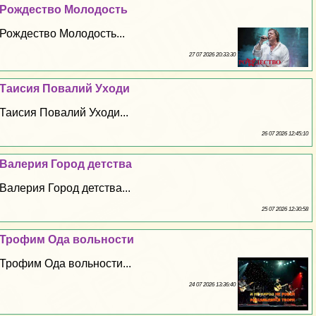
Рождество Молодость
Рождество Молодость...
27 07 2026 20:33:30
Таисия Повалий Уходи
Таисия Повалий Уходи...
26 07 2026 12:45:10
Валерия Город детства
Валерия Город детства...
25 07 2026 12:30:58
Трофим Ода вольности
Трофим Ода вольности...
24 07 2026 13:36:40