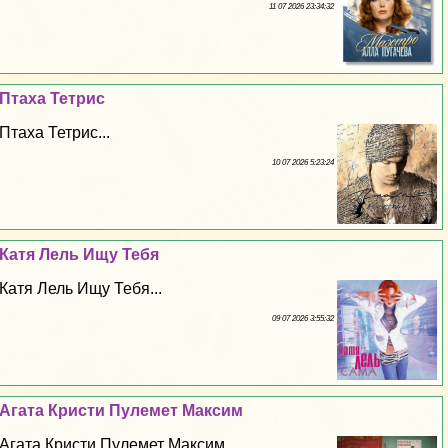
11 07 2026 23:34:32
Птаха Тетрис
Птаха Тетрис...
10 07 2026 5:23:24
Катя Лель Ищу Тебя
Катя Лель Ищу Тебя...
09 07 2026 3:55:32
Агата Кристи Пулемет Максим
Агата Кристи Пулемет Максим...