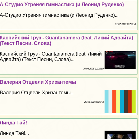
А-Студио Утреняя гимнастика (и Леонид Руденко)
А-Студио Утреняя гимнастика (и Леонид Руденко)...
01 07 2026 20:53:18
Каспийский Груз - Guantanamera (feat. Ликий Адвайта)
(Текст Песни, Слова)
Каспийский Груз - Guantanamera (feat. Ликий
Адвайта) (Текст Песни, Слова)...
30 06 2026 12:25:59
Валерия Отцвели Хризантемы
Валерия Отцвели Хризантемы...
29 06 2026 9:26:48
Линда Тай!
Линда Тай!...