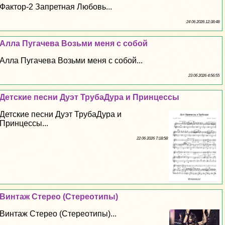
Фактор-2 Запретная Любовь...
24 06 2026 12:38:48
Алла Пугачева Возьми меня с собой
Алла Пугачева Возьми меня с собой...
23 06 2026 4:56:55
Детские песни Дуэт ТрубаДypa и Принцессы
Детские песни Дуэт ТрубаДypa и
Принцессы...
22 06 2026 7:18:58
Винтаж Стерео (Стереотипы)
Винтаж Стерео (Стереотипы)...