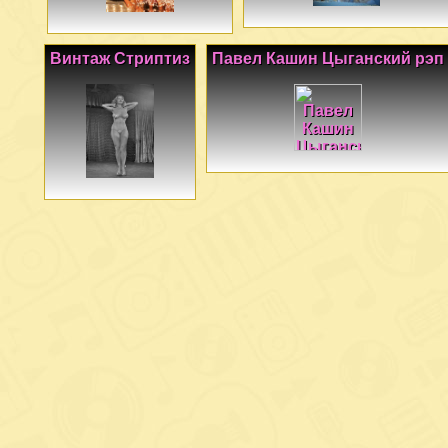
Винтаж Стриптиз
Павел Кашин Цыганский рэп