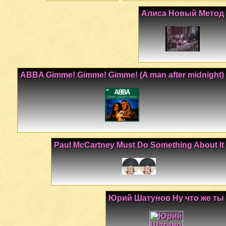
Алиса Новый Метод
ABBA Gimme! Gimme! Gimme! (A man after midnight)
Paul McCartney Must Do Something About It
Юрий Шатунов Ну что же ты