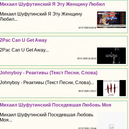
Михаил Шуфутинский Я Эту Женщину Любил
Михаил Шуфутинский Я Эту Женщину
Любил...
10 07 2026 8:43:34
2Pac Can U Get Away
2Pac Can U Get Away...
09 07 2026 22:38:10
Johnyboy - Реактивы (Текст Песни, Слова)
Johnyboy - Реактивы (Текст Песни, Слова)...
08 07 2026 1:59:17
Михаил Шуфутинский Поседевшая Любовь Моя
Михаил Шуфутинский Поседевшая Любовь
Моя...
07 07 2026 1:20:44