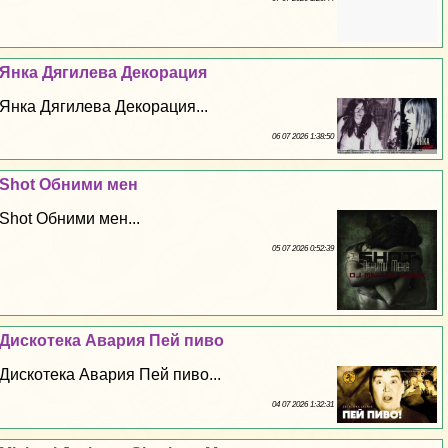
Янка Дягилева Декорация
Янка Дягилева Декорация...
06 07 2026 1:38:50
Shot Обними мен
Shot Обними мен...
05 07 2026 0:52:39
Дискотека Авария Пей пиво
Дискотека Авария Пей пиво...
04 07 2026 1:32:31