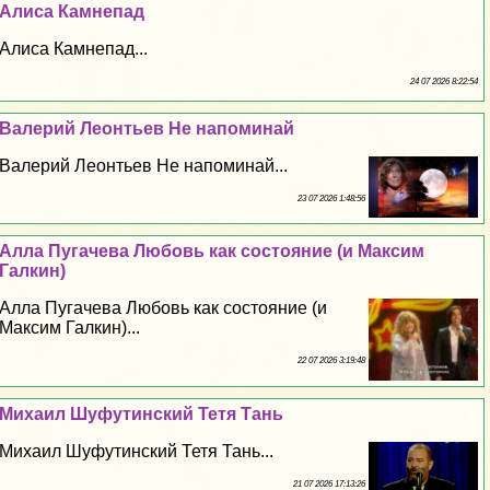
Алиса Камнепад
Алиса Камнепад...
24 07 2026 8:22:54
Валерий Леонтьев Не напоминай
Валерий Леонтьев Не напоминай...
23 07 2026 1:48:56
Алла Пугачева Любовь как состояние (и Максим
Галкин)
Алла Пугачева Любовь как состояние (и
Максим Галкин)...
22 07 2026 3:19:48
Михаил Шуфутинский Тетя Тань
Михаил Шуфутинский Тетя Тань...
21 07 2026 17:13:26