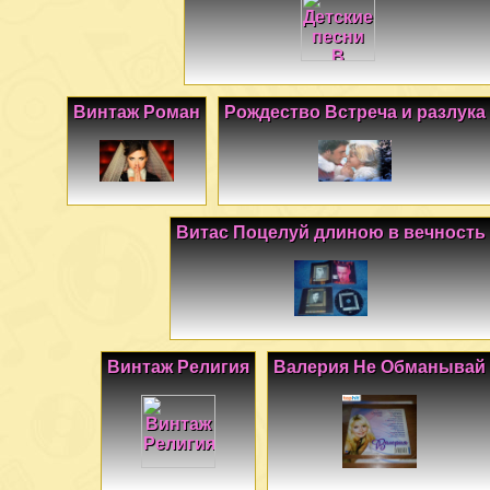
Винтаж Роман
Рождество Встреча и разлука
Витас Поцелуй длиною в вечность
Винтаж Религия
Валерия Не Обманывай