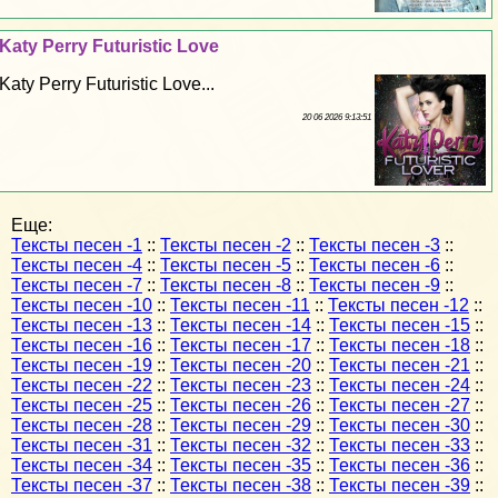
Katy Perry Futuristic Love
Katy Perry Futuristic Love...
20 06 2026 9:13:51
Еще:
Тексты песен -1
::
Тексты песен -2
::
Тексты песен -3
::
Тексты песен -4
::
Тексты песен -5
::
Тексты песен -6
::
Тексты песен -7
::
Тексты песен -8
::
Тексты песен -9
::
Тексты песен -10
::
Тексты песен -11
::
Тексты песен -12
::
Тексты песен -13
::
Тексты песен -14
::
Тексты песен -15
::
Тексты песен -16
::
Тексты песен -17
::
Тексты песен -18
::
Тексты песен -19
::
Тексты песен -20
::
Тексты песен -21
::
Тексты песен -22
::
Тексты песен -23
::
Тексты песен -24
::
Тексты песен -25
::
Тексты песен -26
::
Тексты песен -27
::
Тексты песен -28
::
Тексты песен -29
::
Тексты песен -30
::
Тексты песен -31
::
Тексты песен -32
::
Тексты песен -33
::
Тексты песен -34
::
Тексты песен -35
::
Тексты песен -36
::
Тексты песен -37
::
Тексты песен -38
::
Тексты песен -39
::