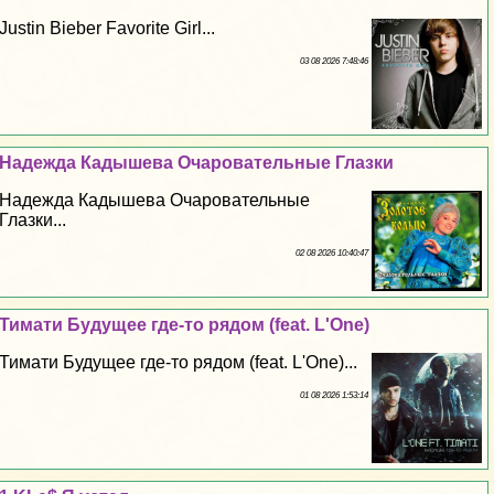
Justin Bieber Favorite Girl...
03 08 2026 7:48:46
Надежда Кадышева Очаровательные Глазки
Надежда Кадышева Очаровательные
Глазки...
02 08 2026 10:40:47
Тимати Будущее где-то рядом (feat. L'One)
Тимати Будущее где-то рядом (feat. L'One)...
01 08 2026 1:53:14