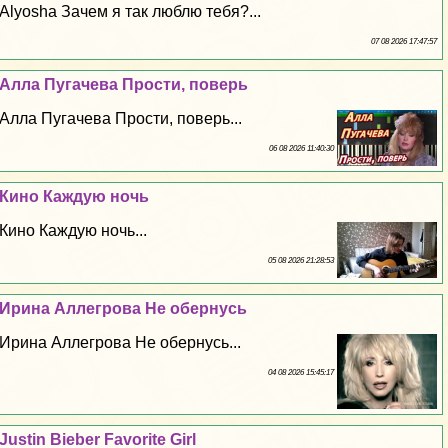
Alyosha Зачем я так люблю тебя?...
07 08 2026 17:47:57
Алла Пугачева Прости, поверь
Алла Пугачева Прости, поверь...
06 08 2026 11:40:30
Кино Каждую ночь
Кино Каждую ночь...
05 08 2026 21:28:53
Ирина Аллегрова Не обернусь
Ирина Аллегрова Не обернусь...
04 08 2026 15:45:17
Justin Bieber Favorite Girl