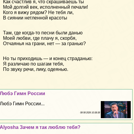
Как счастлив я, что скрашиваешь ты
Мой долгий век, исполненный печали!
Кого я вижу рядом? Не тебя ли,
В сиянии нетленной красоты
Там, где когда-то песни были данью
Моей любви, где плачу я, скорбя,
Отчаянья на грани, нет — за гранью?
Но ты приходишь — и конец страданью:
Я различаю по шагам тебя,
По звуку речи, лику, одеянью.
Любэ Гимн России
Любэ Гимн России...
08 08 2026 10:38:38
Alyosha Зачем я так люблю тебя?