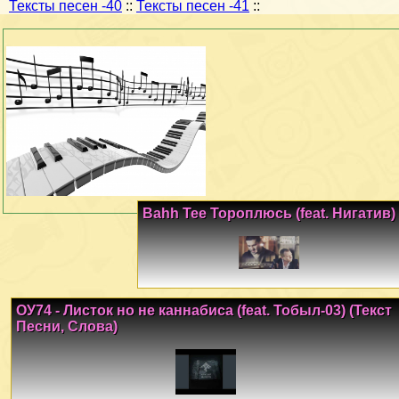
Тексты песен -40
::
Тексты песен -41
::
Bahh Tee Тороплюсь (feat. Нигатив)
ОУ74 - Листок но не каннабиса (feat. Тобыл-03) (Текст
Песни, Слова)