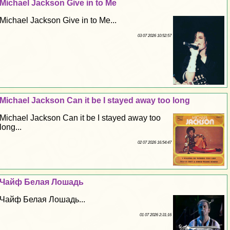
Michael Jackson Give in to Me
Michael Jackson Give in to Me...
03 07 2026 10:52:57
Michael Jackson Can it be I stayed away too long
Michael Jackson Can it be I stayed away too
long...
02 07 2026 16:54:47
Чайф Белая Лошадь
Чайф Белая Лошадь...
01 07 2026 2:31:16