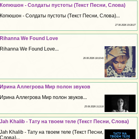
Копюшон - Солдаты пустоты (Текст Песни, Слова)
Копюшон - Солдаты пустоты (Текст Песни, Слова)...
27 06 2026 19:30:27
Rihanna We Found Love
Rihanna We Found Love...
26 06 2026 18:10:41
Ирина Аллегрова Мир полон звуков
Ирина Аллегрова Мир полон звуков...
25 06 2026 3:13:16
Jah Khalib - Тату на твоем теле (Текст Песни, Слова)
Jah Khalib - Тату на твоем теле (Текст Песни,
Слова)...