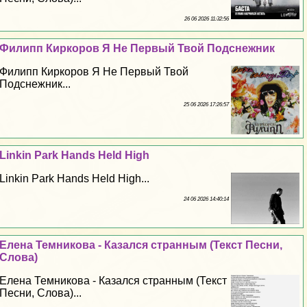
26 06 2026 11:32:56
Филипп Киркоров Я Не Первый Твой Подснежник
Филипп Киркоров Я Не Первый Твой
Подснежник...
25 06 2026 17:26:57
Linkin Park Hands Held High
Linkin Park Hands Held High...
24 06 2026 14:40:14
Елена Темникова - Казался странным (Текст Песни,
Слова)
Елена Темникова - Казался странным (Текст
Песни, Слова)...