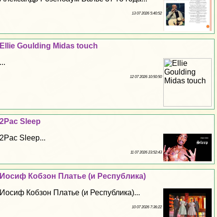
13 07 2026 5:40:52
Ellie Goulding Midas touch
...
12 07 2026 10:50:50
2Pac Sleep
2Pac Sleep...
11 07 2026 23:52:43
Иосиф Кобзон Платье (и Республика)
Иосиф Кобзон Платье (и Республика)...
10 07 2026 7:36:22