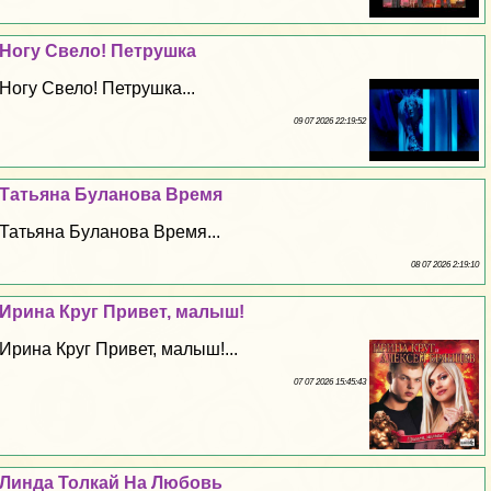
Ногу Свело! Петрушка
Ногу Свело! Петрушка...
09 07 2026 22:19:52
Татьяна Буланова Время
Татьяна Буланова Время...
08 07 2026 2:19:10
Ирина Круг Привет, малыш!
Ирина Круг Привет, малыш!...
07 07 2026 15:45:43
Линда Толкай На Любовь