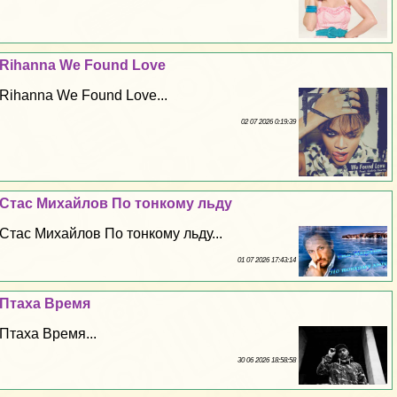
Rihanna We Found Love
Rihanna We Found Love...
02 07 2026 0:19:39
Стас Михайлов По тонкому льду
Стас Михайлов По тонкому льду...
01 07 2026 17:43:14
Птаха Время
Птаха Время...
30 06 2026 18:58:58