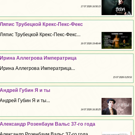
17 07 2026 16:50:15
Ляпис Трубецкой Крекс-Пекс-Фекс
Ляпис Трубецкой Крекс-Пекс-Фекс...
16 07 2026 19:48:44
Ирина Аллегрова Императрица
Ирина Аллегрова Императрица...
15 07 2026 0:29:53
Андрей Губин Я и ты
Андрей Губин Я и ты...
14 07 2026 16:30:25
Александр Розенбаум Вальс 37-го года
Александр Розенбаум Вальс 37-го года...