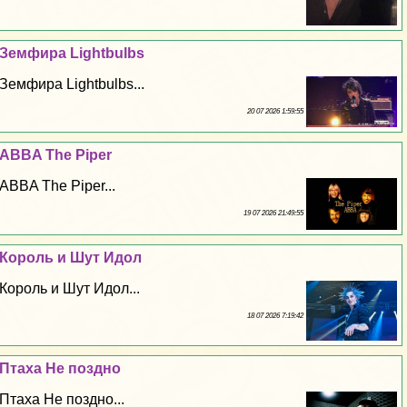
Земфира Lightbulbs
Земфира Lightbulbs...
20 07 2026 1:59:55
ABBA The Piper
ABBA The Piper...
19 07 2026 21:49:55
Король и Шут Идол
Король и Шут Идол...
18 07 2026 7:19:42
Птаха Не поздно
Птаха Не поздно...