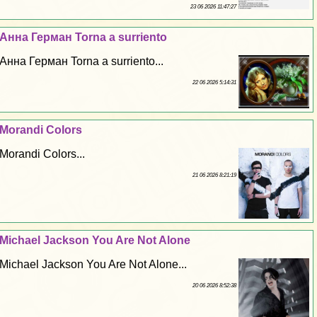
23 06 2026 11:47:27
Анна Герман Torna a surriento
Анна Герман Torna a surriento...
22 06 2026 5:14:31
Morandi Colors
Morandi Colors...
21 06 2026 8:21:19
Michael Jackson You Are Not Alone
Michael Jackson You Are Not Alone...
20 06 2026 8:52:38