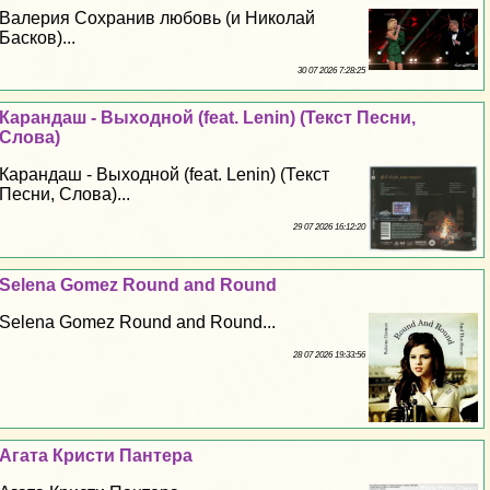
Валерия Сохранив любовь (и Николай
Басков)...
30 07 2026 7:28:25
Карандаш - Выходной (feat. Lenin) (Текст Песни,
Слова)
Карандаш - Выходной (feat. Lenin) (Текст
Песни, Слова)...
29 07 2026 16:12:20
Selena Gomez Round and Round
Selena Gomez Round and Round...
28 07 2026 19:33:56
Агата Кристи Пантера