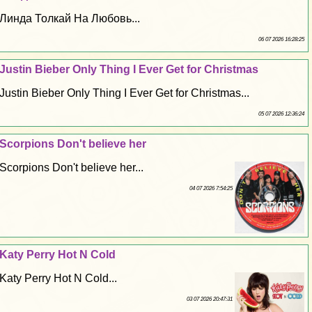
Линда Толкай На Любовь...
06 07 2026 16:28:25
Justin Bieber Only Thing I Ever Get for Christmas
Justin Bieber Only Thing I Ever Get for Christmas...
05 07 2026 12:36:24
Scorpions Don't believe her
Scorpions Don't believe her...
04 07 2026 7:54:25
Katy Perry Hot N Cold
Katy Perry Hot N Cold...
03 07 2026 20:47:31