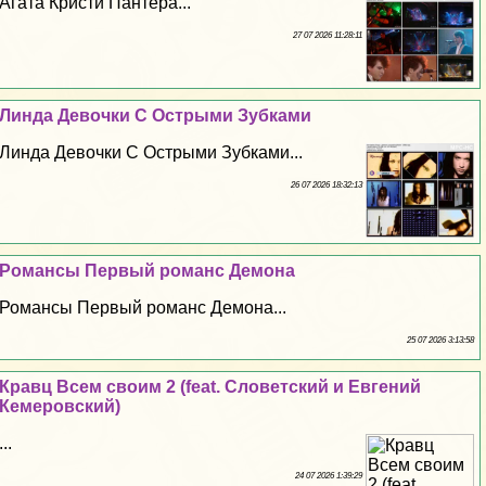
Агата Кристи Пантера...
27 07 2026 11:28:11
Линда Дeвoчки С Острыми Зубками
Линда Дeвoчки С Острыми Зубками...
26 07 2026 18:32:13
Романсы Первый романс Демона
Романсы Первый романс Демона...
25 07 2026 3:13:58
Кравц Всем своим 2 (feat. Словетский и Евгений
Кемеровский)
...
24 07 2026 1:39:29