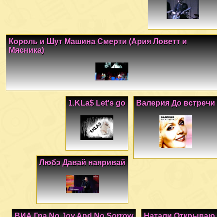
Король и Шут Машина Смерти (Ария Ловетт и
Мясника)
1.KLa$ Let's go
Валерия До встречи
Любэ Давай наяривай
ВИА Гра No Joy And No Sorrow
Натали Открываю