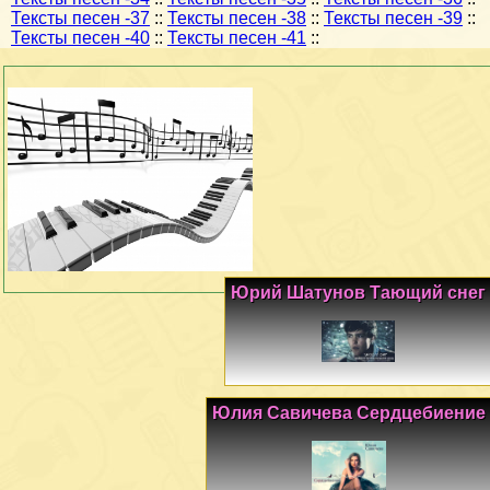
Тексты песен -37
::
Тексты песен -38
::
Тексты песен -39
::
Тексты песен -40
::
Тексты песен -41
::
Юрий Шатунов Тающий снег
Юлия Савичева Сердцебиение