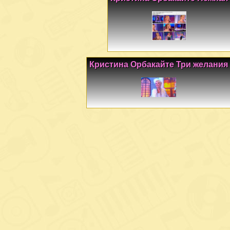
Кристина Орбакайте Три желания