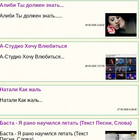
Алиби Ты должен знать...
Алиби Ты должен знать......
29 06 2026 3:18:52
А-Студио Хочу Влюбиться
А-Студио Хочу Влюбиться...
28 06 2026 7:27:55
Натали Как жаль
Натали Как жаль...
27 06 2026 6:38:40
Баста - Я рано научился летать (Текст Песни, Слова)
Баста - Я рано научился летать (Текст
Песни, Слова)...