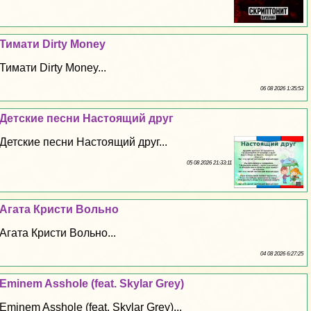
Тимати Dirty Money
Тимати Dirty Money...
06 08 2026 1:35:53
Детские песни Настоящий друг
Детские песни Настоящий друг...
05 08 2026 21:33:11
Агата Кристи Вольно
Агата Кристи Вольно...
04 08 2026 6:27:25
Eminem Asshole (feat. Skylar Grey)
Eminem Asshole (feat. Skylar Grey)...