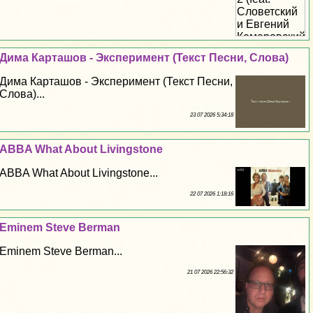
Дима Карташов - Эксперимент (Текст Песни, Слова)
Дима Карташов - Эксперимент (Текст Песни,
Слова)...
23 07 2026 5:34:18
ABBA What About Livingstone
ABBA What About Livingstone...
22 07 2026 1:18:16
Eminem Steve Berman
Eminem Steve Berman...
21 07 2026 22:56:32