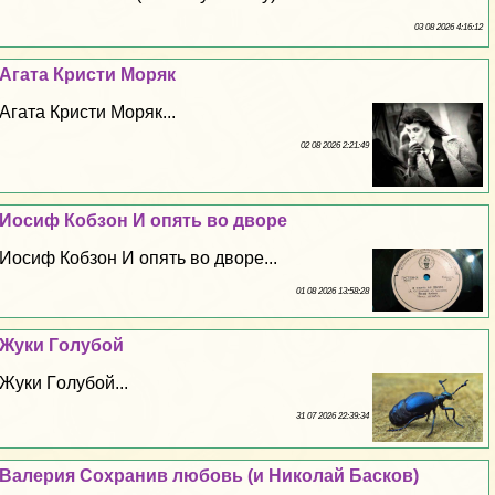
03 08 2026 4:16:12
Агата Кристи Моряк
Агата Кристи Моряк...
02 08 2026 2:21:49
Иосиф Кобзон И опять во дворе
Иосиф Кобзон И опять во дворе...
01 08 2026 13:58:28
Жуки Гoлyбой
Жуки Гoлyбой...
31 07 2026 22:39:34
Валерия Сохранив любовь (и Николай Басков)