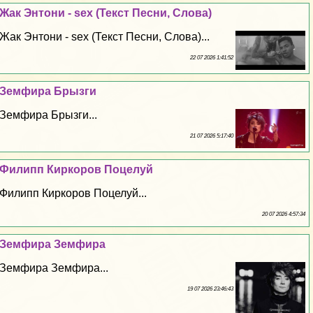
Жак Энтони - sех (Текст Песни, Слова)
Жак Энтони - sех (Текст Песни, Слова)...
22 07 2026 1:41:52
Земфира Брызги
Земфира Брызги...
21 07 2026 5:17:40
Филипп Киркоров Поцелуй
Филипп Киркоров Поцелуй...
20 07 2026 4:57:34
Земфира Земфира
Земфира Земфира...
19 07 2026 23:46:43