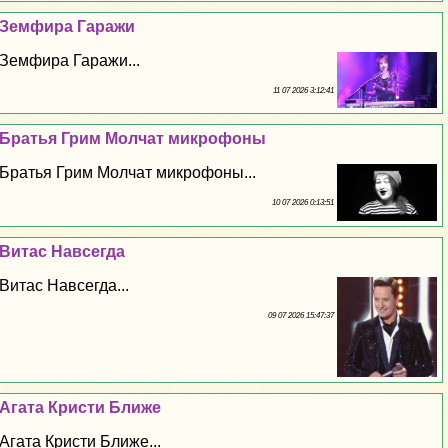
Земфира Гаражи
Земфира Гаражи...
11 07 2026 3:12:41
Братья Грим Молчат микрофоны
Братья Грим Молчат микрофоны...
10 07 2026 0:13:51
Витас Навсегда
Витас Навсегда...
09 07 2026 15:47:37
Агата Кристи Ближе
Агата Кристи Ближе...