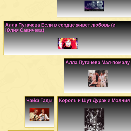
Алла Пугачева Если в сердце живет любовь (и
Юлия Савичева)
Алла Пугачева Мал-помалу
Чайф Гады
Король и Шут Дурак и Молния