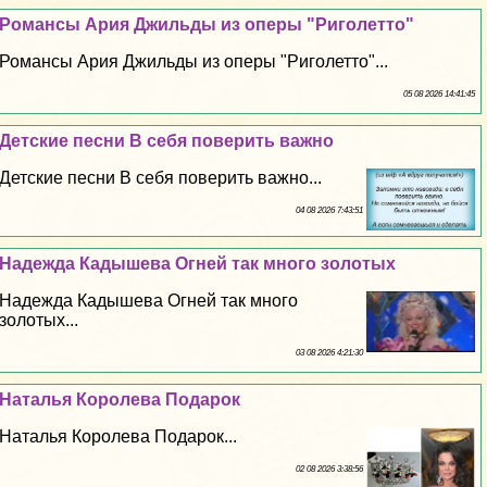
Романсы Ария Джильды из оперы "Риголетто"
Романсы Ария Джильды из оперы "Риголетто"...
05 08 2026 14:41:45
Детские песни В себя поверить важно
Детские песни В себя поверить важно...
04 08 2026 7:43:51
Надежда Кадышева Огней так много золотых
Надежда Кадышева Огней так много
золотых...
03 08 2026 4:21:30
Наталья Королева Подарок
Наталья Королева Подарок...
02 08 2026 3:38:56