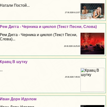
Натали Постой...
27 06 2026 6:13:57
Рем Дигга - Черника и циклоп (Текст Песни, Слова)
Рем Дигга - Черника и циклоп (Текст Песни,
Слова)...
26 06 2026 16:25:26
Кравц В шутку
...
25 06 2026 7:45:53
Иван Дорн Идолом