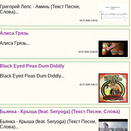
Григорий Лепс - Аминь (Текст Песни,
Слова)...
04 07 2026 1:59:51
Алиса Грязь
Алиса Грязь...
03 07 2026 15:44:24
Black Eyed Peas Dum Diddly
Black Eyed Peas Dum Diddly...
02 07 2026 9:46:13
Бьянка - Крыша (feat. Seryoga) (Текст Песни, Слова)
Бьянка - Крыша (feat. Seryoga) (Текст Песни,
Слова)...