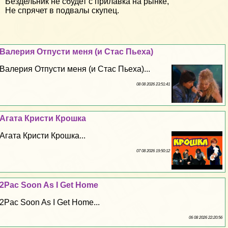
Бездельник не сбудет с прилавка на рынке,
Не спрячет в подвалы скупец.
Валерия Отпусти меня (и Стас Пьеха)
Валерия Отпусти меня (и Стас Пьеха)...
08 08 2026 23:51:41
Агата Кристи Крошка
Агата Кристи Крошка...
07 08 2026 19:50:12
2Pac Soon As I Get Home
2Pac Soon As I Get Home...
06 08 2026 22:20:56