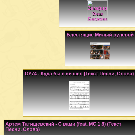
Блестящие Милый рулевой
ОУ74 - Куда бы я ни шел (Текст Песни, Слова)
Артем Татищевский - С вами (feat. МС 1.8) (Текст
Песни, Слова)