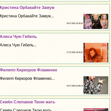
Кристина Орбакайте Замуж
Кристина Орбакайте Замуж...
18 07 2026 19:39:30
Алиса Чую Гибель
Алиса Чую Гибель...
17 07 2026 18:55:51
Филипп Киркоров Фламенко
Филипп Киркоров Фламенко...
16 07 2026 23:46:14
Семён Слепаков Твою мать
Семён Слепаков Твою мать...