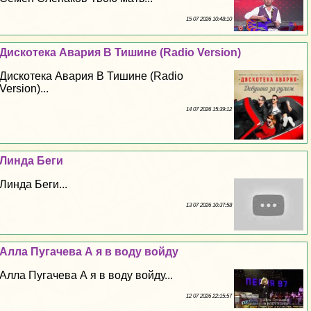
15 07 2026 10:48:10
Дискотека Авария В Тишине (Radio Version)
Дискотека Авария В Тишине (Radio
Version)...
14 07 2026 15:39:12
Линда Беги
Линда Беги...
13 07 2026 10:37:58
Алла Пугачева А я в воду войду
Алла Пугачева А я в воду войду...
12 07 2026 22:15:57