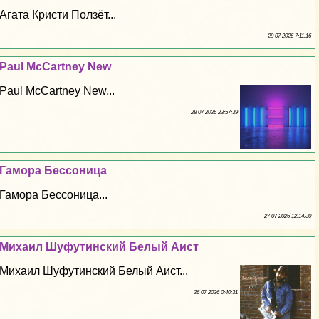
Агата Кристи Ползёт...
29 07 2026 7:11:16
Paul McCartney New
Paul McCartney New...
28 07 2026 23:57:39
Гамора Бессоница
Гамора Бессоница...
27 07 2026 12:14:30
Михаил Шуфутинский Белый Аист
Михаил Шуфутинский Белый Аист...
26 07 2026 0:40:31