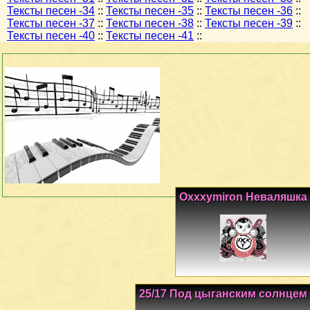
Тексты песен -34
::
Тексты песен -35
::
Тексты песен -36
::
Тексты песен -37
::
Тексты песен -38
::
Тексты песен -39
::
Тексты песен -40
::
Тексты песен -41
::
Oxxxymiron Неваляшка
25/17 Под цыганским солнцем