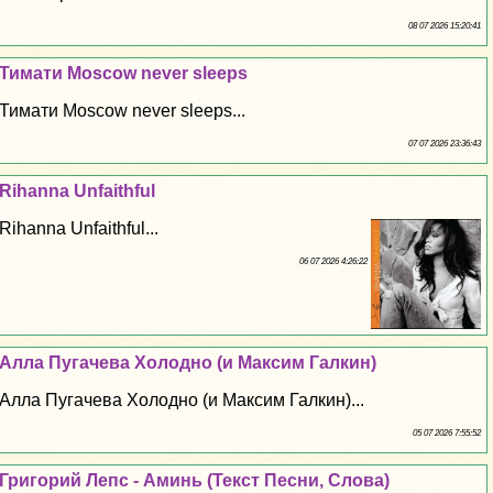
08 07 2026 15:20:41
Тимати Moscow never sleeps
Тимати Moscow never sleeps...
07 07 2026 23:36:43
Rihanna Unfaithful
Rihanna Unfaithful...
06 07 2026 4:26:22
Алла Пугачева Холодно (и Максим Галкин)
Алла Пугачева Холодно (и Максим Галкин)...
05 07 2026 7:55:52
Григорий Лепс - Аминь (Текст Песни, Слова)