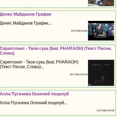
Денис Майданов График
Денис Майданов График...
25 07 2026 8:19:26
Скриптонит - Твоя cyкa (feat. PHARAOH) (Текст Песни,
Слова)
Скриптонит - Твоя cyкa (feat. PHARAOH)
(Текст Песни, Слова)...
24 07 2026 10:57:44
Алла Пугачева Осенний поцелуй
Алла Пугачева Осенний поцелуй...
23 07 2026 17:47:56