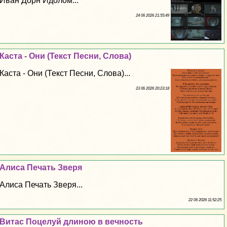
Иван Дорн Идолом...
24 06 2026 21:55:49
Каста - Они (Текст Песни, Слова)
Каста - Они (Текст Песни, Слова)...
23 06 2026 20:23:18
Алиса Печать Зверя
Алиса Печать Зверя...
22 06 2026 11:52:25
Витас Поцелуй длиною в вечность