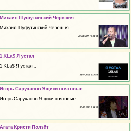
Михаил Шуфутинский Черешня
Михаил Шуфутинский Черешня...
01 08 2026 14:39:53
1.KLa$ Я устал
1.KLa$ Я устал...
31 07 2026 1:19:53
Игорь Саруханов Ящики почтовые
Игорь Саруханов Ящики почтовые...
30 07 2026 2:59:53
Агата Кристи Ползёт