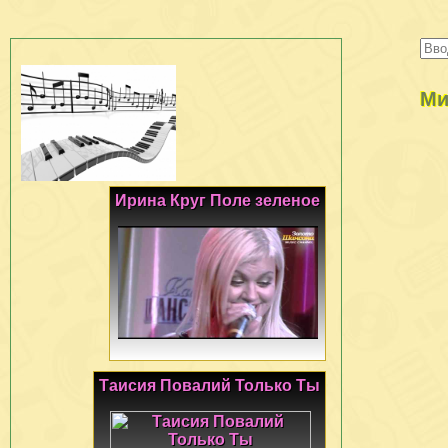
Ми
Ирина Круг Поле зеленое
Таисия Повалий Только Ты