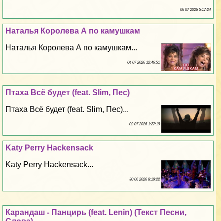
06 07 2026 5:17:24
Наталья Королева А по камушкам
Наталья Королева А по камушкам...
04 07 2026 12:46:51
Птаха Всё будет (feat. Slim, Пес)
Птаха Всё будет (feat. Slim, Пес)...
02 07 2026 1:27:19
Katy Perry Hackensack
Katy Perry Hackensack...
30 06 2026 8:19:22
Карандаш - Панцирь (feat. Lenin) (Текст Песни,