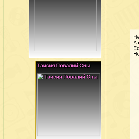
Не
А 
Ес
Не
Таисия Повалий Сны