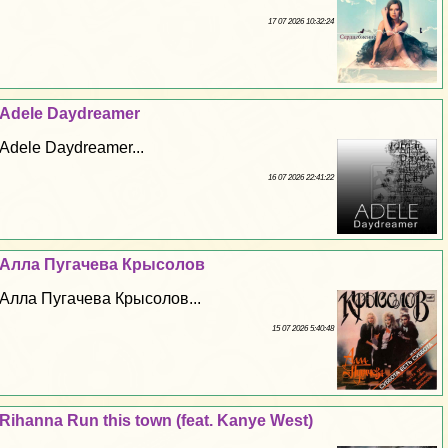
17 07 2026 10:32:24
Adele Daydreamer
Adele Daydreamer...
16 07 2026 22:41:22
Алла Пугачева Крысолов
Алла Пугачева Крысолов...
15 07 2026 5:40:48
Rihanna Run this town (feat. Kanye West)