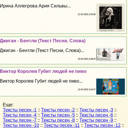
Ирина Аллегрова Ария Сильвы...
21 06 2026 2:59:48
Джиган - Бентли (Текст Песни, Слова)
Джиган - Бентли (Текст Песни, Слова)...
20 06 2026 4:48:20
Виктор Королев Губит людей не пиво
Виктор Королев Губит людей не пиво...
19 06 2026 5:45:47
Еще:
Тексты песен -1
::
Тексты песен -2
::
Тексты песен -3
::
Тексты песен -4
::
Тексты песен -5
::
Тексты песен -6
::
Тексты песен -7
::
Тексты песен -8
::
Тексты песен -9
::
Тексты песен -10
::
Тексты песен -11
::
Тексты песен -12
::