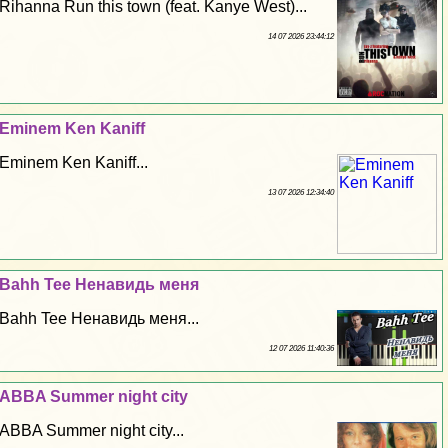
Rihanna Run this town (feat. Kanye West)...
14 07 2026 23:44:12
Eminem Ken Kaniff
Eminem Ken Kaniff...
13 07 2026 12:34:40
Bahh Tee Ненавидь меня
Bahh Tee Ненавидь меня...
12 07 2026 11:40:36
ABBA Summer night city
ABBA Summer night city...