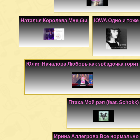
Наталья Королева Мне бы
IOWA Одно и тоже
Юлия Началова Любовь как звёздочка горит
Птаха Мой рэп (feat. Schokk)
Ирина Аллегрова Все нормально