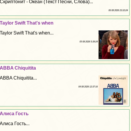
Скриптонит - Океан (Текст Песни, Слова)...
06 08 2026 23:10:24
Taylor Swift That's when
Taylor Swift That's when...
05 08 2026 5:39:24
ABBA Chiquitita
ABBA Chiquitita...
04 08 2026 12:37:16
Алиса Гость
Алиса Гость...