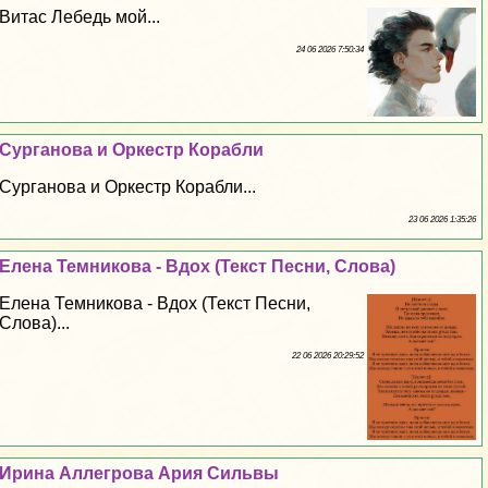
Витас Лебедь мой...
24 06 2026 7:50:34
Сурганова и Оркестр Корабли
Сурганова и Оркестр Корабли...
23 06 2026 1:35:26
Елена Темникова - Вдох (Текст Песни, Слова)
Елена Темникова - Вдох (Текст Песни,
Слова)...
22 06 2026 20:29:52
Ирина Аллегрова Ария Сильвы