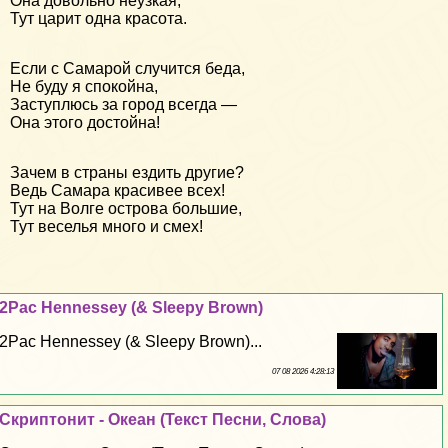
Она довольно неузкая,
Тут царит одна красота.
Если с Самарой случится беда,
Не буду я спокойна,
Заступлюсь за город всегда —
Она этого достойна!
Зачем в страны ездить другие?
Ведь Самара красивее всех!
Тут на Волге острова большие,
Тут веселья много и смех!
2Pac Hennessey (& Sleepy Brown)
2Pac Hennessey (& Sleepy Brown)...
07 08 2026 4:28:13
Скриптонит - Океан (Текст Песни, Слова)