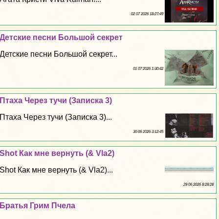
02 07 2026 18:27:49
Детские песни Большой секрет
Детские песни Большой секрет...
01 07 2026 1:30:42
Птаха Через тучи (Записка 3)
Птаха Через тучи (Записка 3)...
30 06 2026 3:12:45
Shot Как мне вернуть (& Vla2)
Shot Как мне вернуть (& Vla2)...
29 06 2026 8:28:28
Братья Грим Пчела