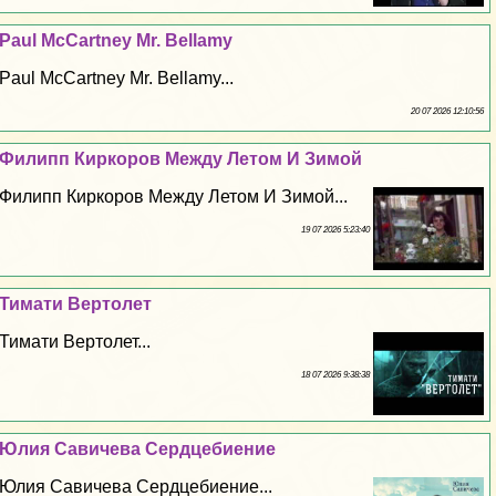
Paul McCartney Mr. Bellamy
Paul McCartney Mr. Bellamy...
20 07 2026 12:10:56
Филипп Киркоров Между Летом И Зимой
Филипп Киркоров Между Летом И Зимой...
19 07 2026 5:23:40
Тимати Вертолет
Тимати Вертолет...
18 07 2026 9:38:38
Юлия Савичева Сердцебиение
Юлия Савичева Сердцебиение...