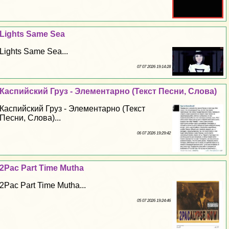
Lights Same Sea
Lights Same Sea...
07 07 2026 19:14:28
Каспийский Груз - Элементарно (Текст Песни, Слова)
Каспийский Груз - Элементарно (Текст
Песни, Слова)...
06 07 2026 19:29:42
2Pac Part Time Mutha
2Pac Part Time Mutha...
05 07 2026 19:24:46