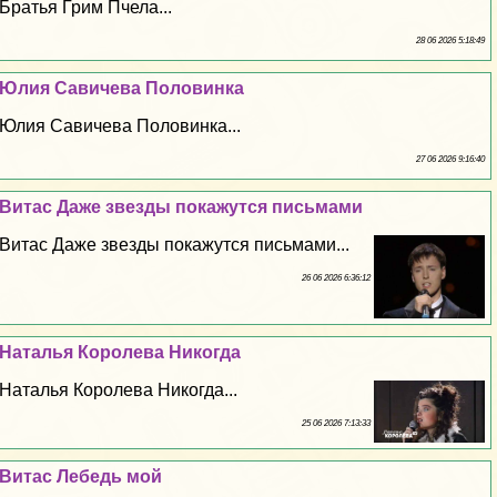
Братья Грим Пчела...
28 06 2026 5:18:49
Юлия Савичева Половинка
Юлия Савичева Половинка...
27 06 2026 9:16:40
Витас Даже звезды покажутся письмами
Витас Даже звезды покажутся письмами...
26 06 2026 6:36:12
Наталья Королева Никогда
Наталья Королева Никогда...
25 06 2026 7:13:33
Витас Лебедь мой