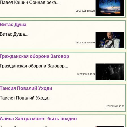
Павел Кашин Сонная река...
30 07 2026 14:58:23
Витас Душа
Витас Душа...
29 07 2026 23:19:46
Гражданская оборона Заговор
Гражданская оборона Заговор...
28 07 2026 7:30:25
Таисия Повалий Уходи
Таисия Повалий Уходи...
27 07 2026 2:35:26
Алиса Завтра может быть поздно