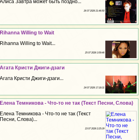
Алиса Завтра может быть поздно...
26 07 2026 21:46:50
Rihanna Willing to Wait
Rihanna Willing to Wait...
25 07 2026 3:59:46
Агата Кристи Джиги-дзаги
Агата Кристи Джиги-дзаги...
24 07 2026 17:18:31
Елена Темникова - Что-то не так (Текст Песни, Слова)
Елена Темникова - Что-то не так (Текст
Песни, Слова)...
23 07 2026 2:25:39