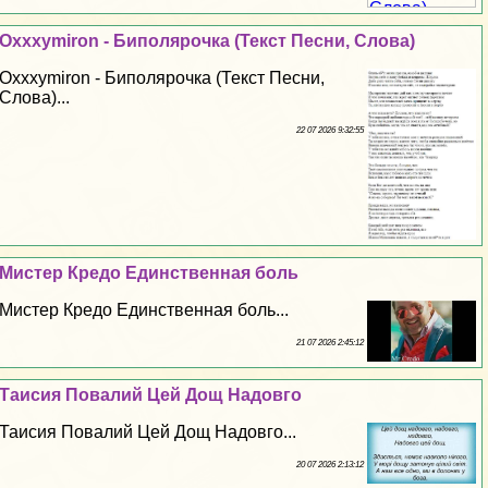
Oxxxymiron - Биполярочка (Текст Песни, Слова)
Oxxxymiron - Биполярочка (Текст Песни,
Слова)...
22 07 2026 9:32:55
Мистер Кредо Единственная боль
Мистер Кредо Единственная боль...
21 07 2026 2:45:12
Таисия Повалий Цей Дощ Надовго
Таисия Повалий Цей Дощ Надовго...
20 07 2026 2:13:12