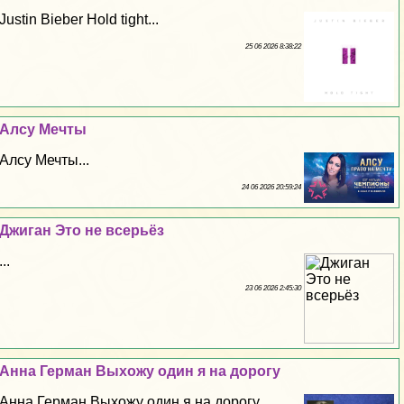
Justin Bieber Hold tight...
25 06 2026 8:38:22
Алсу Мечты
Алсу Мечты...
24 06 2026 20:59:24
Джиган Это не всерьёз
...
23 06 2026 2:45:30
Анна Герман Выхожу один я на дорогу
Анна Герман Выхожу один я на дорогу...