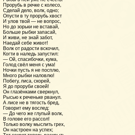
Прорубь в речке с колесо,
Сделай дело, волк, одно;
Опусти в ту прорубь хвост
И улов твой — не вопрос,
Но до зорьки не вставай,
Больше рыбки запасай,
И живи, не знай забот,
Наедай себе живот!
Волк от радости вскочил,
Когти в наледь запустил:
— Ой, спасибочки, кума,
Голод свёл меня с ума!
Ночки пусть я не посплю,
Много рыбки наловлю!
Побегу, лиса, скорей,
Я до проруби своей!
Он глазёнками сверкнул,
Рысью к реченьке рванул.
А лисе не в тягость бред,
Говорит ему вослед:
— До чего же глупый волк,
В голове его рассол!
Только волку мыслить грех,
Он настроен на успех;