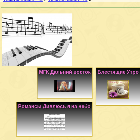
МГК Дальний восток
Блестящие Утро
Романсы Дивлюсь я на небо