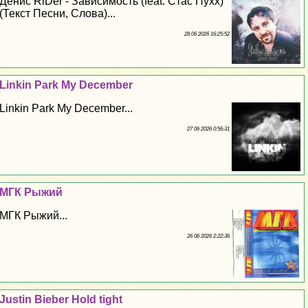
Денис RiDer - Зависимость (feat. Стас Пухх)
(Текст Песни, Слова)...
28 06 2026 16:25:52
Linkin Park My December
Linkin Park My December...
27 06 2026 0:56:31
МГК Рыжий
МГК Рыжий...
26 06 2026 2:22:36
Justin Bieber Hold tight