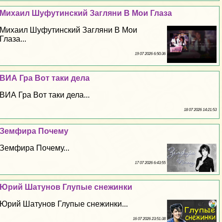
Михаил Шуфутинский Загляни В Мои Глаза
Михаил Шуфутинский Загляни В Мои
Глаза...
19 07 2026 6:50:36
ВИА Гра Вот таки дела
ВИА Гра Вот таки дела...
18 07 2026 14:21:53
Земфира Почему
Земфира Почему...
17 07 2026 6:43:55
Юрий Шатунов Глупые снежинки
Юрий Шатунов Глупые снежинки...
16 07 2026 23:51:38