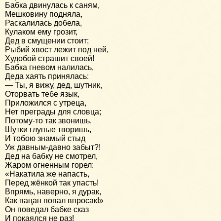
Бабка двинулась к саням,
Мешковину подняла,
Раскалилась добела,
Кулаком ему грозит,
Дед в смущении стоит;
Рыбий хвост лежит под ней,
Худобой страшит своей!
Бабка гневом налилась,
Деда хаять принялась:
— Ты, я вижу, дед, шутник,
Оторвать тебе язык,
Приложился с утреца,
Нет преграды для словца;
Потому-то так звонишь,
Шутки глупые творишь,
И тобою знамый стыд
Уж давным-давно забыт?!
Дед на бабку не смотрел,
Жаром огненным горел:
«Накатила же напасть,
Перед жёнкой так упасть!
Впрямь, наверно, я дурак,
Как пацан попал впросак!»
Он поведал бабке сказ
И покаялся не раз!