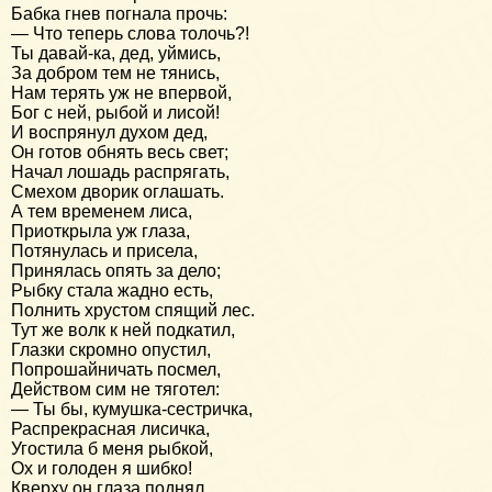
Бабка гнев погнала прочь:
— Что теперь слова толочь?!
Ты давай-ка, дед, уймись,
За добром тем не тянись,
Нам терять уж не впервой,
Бог с ней, рыбой и лисой!
И воспрянул духом дед,
Он готов обнять весь свет;
Начал лошадь распрягать,
Смехом дворик оглашать.
А тем временем лиса,
Приоткрыла уж глаза,
Потянулась и присела,
Принялась опять за дело;
Рыбку стала жадно есть,
Полнить хрустом спящий лес.
Тут же волк к ней подкатил,
Глазки скромно опустил,
Попрошайничать посмел,
Действом сим не тяготел:
— Ты бы, кумушка-сестричка,
Распрекрасная лисичка,
Угостила б меня рыбкой,
Ох и голоден я шибко!
Кверху он глаза поднял,