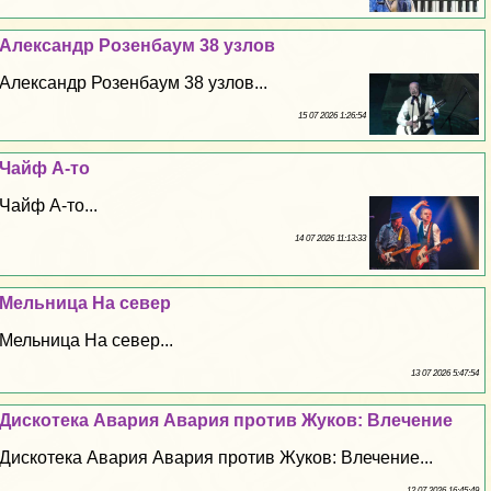
Александр Розенбаум 38 узлов
Александр Розенбаум 38 узлов...
15 07 2026 1:26:54
Чайф А-то
Чайф А-то...
14 07 2026 11:13:33
Мельница На север
Мельница На север...
13 07 2026 5:47:54
Дискотека Авария Авария против Жуков: Влечение
Дискотека Авария Авария против Жуков: Влечение...
12 07 2026 16:45:49