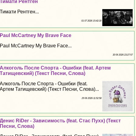
Тимати Рентген
Тимати Рентген...
01 07 2026 15:42:30
Paul McCartney My Brave Face
Paul McCartney My Brave Face...
30 06 2026 23:27:57
Алкоголь После Спорта - Ошибки (feat. Артем
Татищевский) (Текст Песни, Слова)
Алкоголь После Спорта - Ошибки (feat.
Артем Татищевский) (Текст Песни, Слова)...
29 06 2026 11:52:58
Денис RiDer - Зависимость (feat. Стас Пухх) (Текст
Песни, Слова)