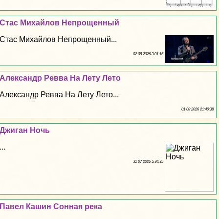
Стас Михайлов Непрощенный
Стас Михайлов Непрощенный...
02 08 2026 3:31:16
Александр Ревва На Лету Лето
Александр Ревва На Лету Лето...
01 08 2026 21:40:38
Джиган Ночь
...
31 07 2026 5:34:35
Павел Кашин Сонная река