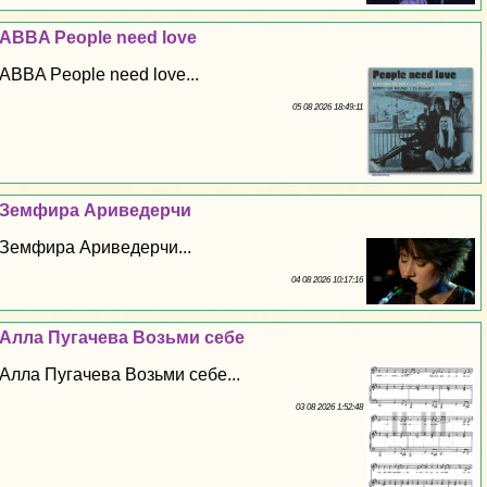
ABBA People need love
ABBA People need love...
05 08 2026 18:49:11
Земфира Ариведерчи
Земфира Ариведерчи...
04 08 2026 10:17:16
Алла Пугачева Возьми себе
Алла Пугачева Возьми себе...
03 08 2026 1:52:48