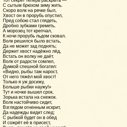
Тот секрет теперь раскрыть —
С сытым брюхом зиму жить.
Скоро волк на речке был,
Хвост он в прорубь опустил,
Пред собою стал глядеть,
Дробно зубками греметь.
А морозец тот крепчал,
К ночи прорубь льдом сковал.
Волк решился было встать,
Да не может зад поднять;
Держит хвост надёжно лёд,
Встать он волку не даёт.
Волк от радости сомлел,
Думкой спешной богател:
«Видно, рыбы там нарост,
От него тяжёл мой хвост!
Только я уж досижу,
Больше рыбки наужу!»
Тут и ночке вышел срок,
Зорька встала на снежок.
Волк настойчиво сидит,
Взглядом огненным искрит,
Да надежды видит след;
С рыбкой будет он в обед
И сожрёт её в присест,