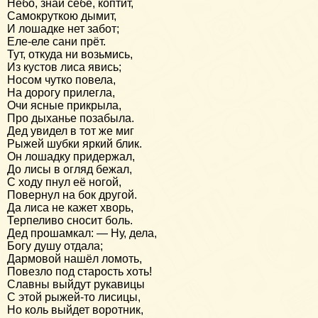
Небо, знай себе, коптит,
Самокруткою дымит,
И лошадке нет забот;
Еле-еле сани прёт.
Тут, откуда ни возьмись,
Из кустов лиса явись;
Носом чутко повела,
На дорогу прилегла,
Очи ясные прикрыла,
Про дыханье позабыла.
Дед увидел в тот же миг
Рыжей шубки яркий блик.
Он лошадку придержал,
До лисы в огляд бежал,
С ходу пнул её ногой,
Повернул на бок другой.
Да лиса не кажет хворь,
Терпеливо сносит боль.
Дед прошамкал: — Ну, дела,
Богу душу отдала;
Дармовой нашёл ломоть,
Повезло под старость хоть!
Славны выйдут рукавицы
С этой рыжей-то лисицы,
Но коль выйдет воротник,