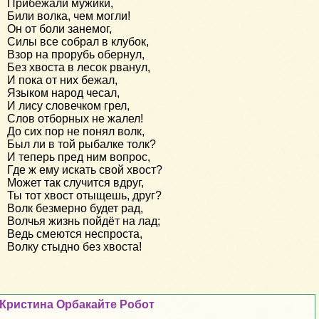
Прибежали мужики,
Били волка, чем могли!
Он от боли занемог,
Силы все собрал в клубок,
Взор на прорубь обернул,
Без хвоста в лесок рванул,
И пока от них бежал,
Языком народ чесал,
И лису словечком грел,
Слов отборных не жалел!
До сих пор не понял волк,
Был ли в той рыбалке толк?
И теперь пред ним вопрос,
Где ж ему искать свой хвост?
Может так случится вдруг,
Ты тот хвост отыщешь, друг?
Волк безмерно будет рад,
Волчья жизнь пойдёт на лад;
Ведь смеются неспроста,
Волку стыдно без хвоста!
Кристина Орбакайте Робот