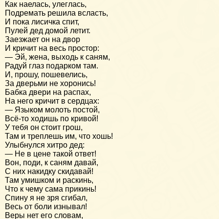
Как наелась, улеглась,
Подремать решила всласть,
И пока лисичка спит,
Пулей дед домой летит.
Заезжает он на двор
И кричит на весь простор:
— Эй, жена, выходь к саням,
Радуй глаз подарком там.
И, прошу, пошевелись,
За дверьми не хоронись!
Бабка двери на распах,
На него кричит в сердцах:
— Языком молоть постой,
Всё-то ходишь по кривой!
У тебя он стоит грош,
Там и треплешь им, что хошь!
Улыбнулся хитро дед:
— Не в цене такой ответ!
Вон, поди, к саням давай,
С них накидку скидавай!
Там умишком и раскинь,
Что к чему сама прикинь!
Спину я не зря сгибал,
Весь от боли изнывал!
Веры нет его словам,