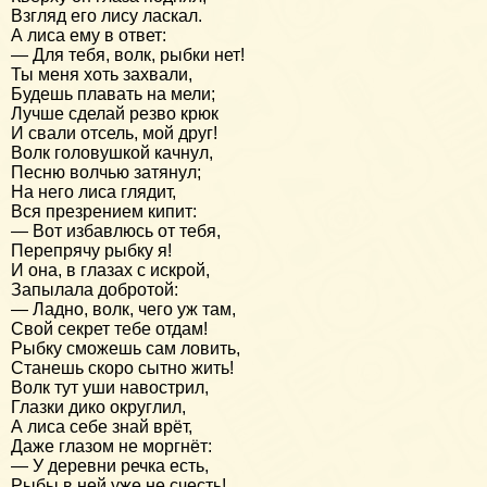
Взгляд его лису ласкал.
А лиса ему в ответ:
— Для тебя, волк, рыбки нет!
Ты меня хоть захвали,
Будешь плавать на мели;
Лучше сделай резво крюк
И свали отсель, мой друг!
Волк головушкой качнул,
Песню волчью затянул;
На него лиса глядит,
Вся презрением кипит:
— Вот избавлюсь от тебя,
Перепрячу рыбку я!
И она, в глазах с искрой,
Запылала добротой:
— Ладно, волк, чего уж там,
Свой секрет тебе отдам!
Рыбку сможешь сам ловить,
Станешь скоро сытно жить!
Волк тут уши навострил,
Глазки дико округлил,
А лиса себе знай врёт,
Даже глазом не моргнёт:
— У деревни речка есть,
Рыбы в ней уже не счесть!