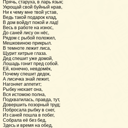
Прячь, старуха, в ларь язык;
Укрощай свой буйный нрав,
Ни к чему мне твой устав,
Ведь такой подарок клад,
В дом войдут покой и лад!
Весь в работе на износ,
До саней лису он нёс,
Рядом с рыбой положил,
Мешковиною прикрыл.
В темноте лежит лиса,
Щурит хитрые глаза.
Дед спешит уже домой,
Лошадь гонит пред собой.
Ей, конечно, невдомёк,
Почему спешит дедок,
А лисичка знай лежит,
Нагоняет аппетит;
Рыбку нюхает она,
Вся истомою полна,
Подхватилась, правда, тут,
Довершить позорный труд;
Побросала рыбку в снег,
Из саней пошла в побег,
Собрала её без бед,
Здесь и время на обед,