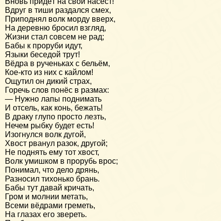
Вновь придёт на свой насест!
Вдруг в тиши раздался смех,
Приподнял волк морду вверх,
На деревню бросил взгляд,
Жизни стал совсем не рад;
Бабы к проруби идут,
Языки беседой трут!
Вёдра в рученьках с бельём,
Кое-кто из них с кайлом!
Ощутил он дикий страх,
Горечь слов понёс в размах:
— Нужно лапы поднимать
И отсель, как конь, бежать!
В драку глупо просто лезть,
Нечем рыбку будет есть!
Изогнулся волк дугой,
Хвост рванул разок, другой;
Не поднять ему тот хвост,
Волк умишком в прорубь врос;
Понимал, что дело дрянь,
Разносил тихонько брань.
Бабы тут давай кричать,
Гром и молнии метать,
Всеми вёдрами греметь,
На глазах его звереть.