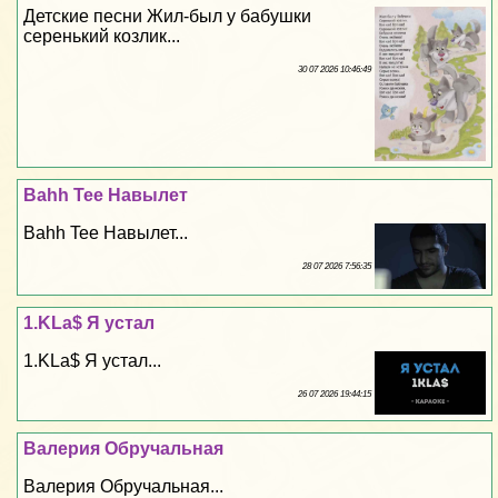
Детские песни Жил-был у бабушки
серенький козлик...
30 07 2026 10:46:49
Bahh Tee Навылет
Bahh Tee Навылет...
28 07 2026 7:56:35
1.KLa$ Я устал
1.KLa$ Я устал...
26 07 2026 19:44:15
Валерия Обручальная
Валерия Обручальная...