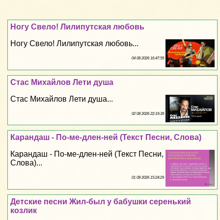
Ногу Свело! Лилипутская любовь
Ногу Свело! Лилипутская любовь...
04 08 2026 16:47:59
Стас Михайлов Лети душа
Стас Михайлов Лети душа...
02 08 2026 22:19:39
Карандаш - По-ме-длен-ней (Текст Песни, Слова)
Карандаш - По-ме-длен-ней (Текст Песни,
Слова)...
01 08 2026 15:24:29
Детские песни Жил-был у бабушки серенький
козлик