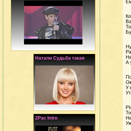
Ем
Ко
Ва
То
Бу
Ну
Ра
Не
Натали Судьба такая
А 
П
Ож
У 
Ут
РЫ
То
Не
2Pac Intro
Уж