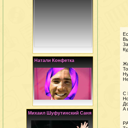
Е
Вы
За
Ку
Натали Конфетка
Жи
То
Ну
Не
С
Но
До
А 
Михаил Шуфутинский Саня
РА