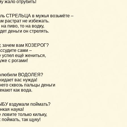
у жало отрубить!
ль СТРЕЛЬЦА в мужья возьмёте –
м растрат не избежать.
 на пиво, то на водку,
дет деньги он стрелять.
, зачем вам КОЗЕРОГ?
ссудите сами –
 успел ещё жениться,
уже с рогами!
олюбили ВОДОЛЕЯ?
идает вас нужда!
него сквозь пальцы деньги
екают как вода.
БУ вздумали поймать?
нкая наука!
 ловите только кильку,
 поймать, так щуку!