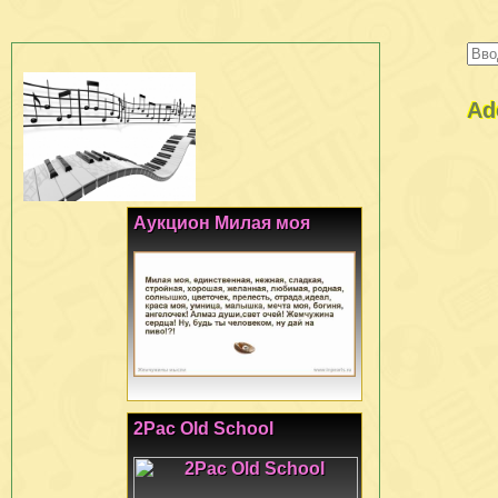
Ad
Аукцион Милая моя
2Pac Old School