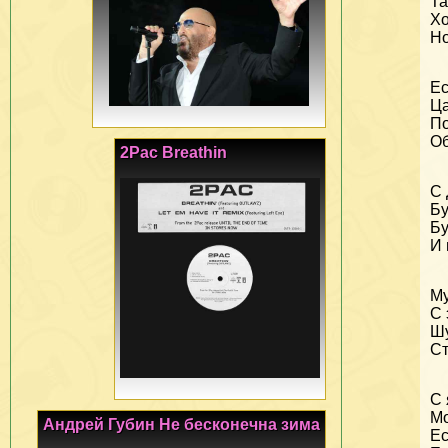
Та
Хо
Но
Ес
Ца
По
Об
2Pac Breathin
С 
Бу
Бу
И 
Му
С 
Шу
Ст
С
Мо
Андрей Губин Не бесконечна зима
Ес