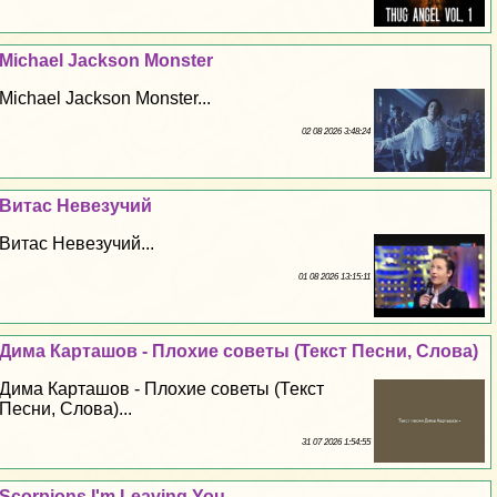
Michael Jackson Monster
Michael Jackson Monster...
02 08 2026 3:48:24
Витас Невезучий
Витас Невезучий...
01 08 2026 13:15:11
Дима Карташов - Плохие советы (Текст Песни, Слова)
Дима Карташов - Плохие советы (Текст
Песни, Слова)...
31 07 2026 1:54:55
Scorpions I'm Leaving You