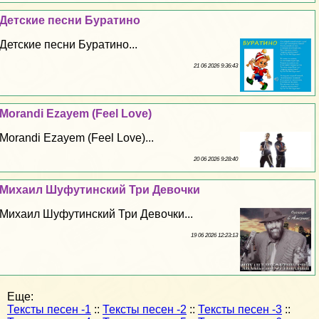
Детские песни Буратино
Детские песни Буратино...
21 06 2026 9:36:43
Morandi Ezayem (Feel Love)
Morandi Ezayem (Feel Love)...
20 06 2026 9:28:40
Михаил Шуфутинский Три Дeвoчки
Михаил Шуфутинский Три Дeвoчки...
19 06 2026 12:23:13
Еще:
Тексты песен -1
::
Тексты песен -2
::
Тексты песен -3
::