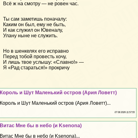
Всё ж на смотру — не ровен час.
Ты сам заметишь поначалу:
Каким он был, ему не быть,
И как служил он Ювеналу,
Улану ныне не служить.
Но в шенкелях его исправно
Перед тобой провесть хочу,
И лишь твое услышу: «Славно!» —
Я «Рад стараться!» прокричу
Король и Шут Маленький остров (Ария Ловетт)
Король и Шут Маленький остров (Ария Ловетт)...
07 08 2026 11:57:55
Витас Мне бы в небо (и Ksenona)
Витас Мне бы в небо (и Ksenona)...