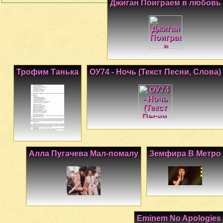
Джиган Поиграем в любовь
Трофим Танька
ОУ74 - Ночь (Текст Песни, Слова)
Алла Пугачева Мал-помалу
Земфира В Метро
Eminem No Apologies