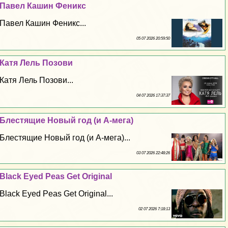
Павел Кашин Феникс
Павел Кашин Феникс...
05 07 2026 20:59:50
Катя Лель Позови
Катя Лель Позови...
04 07 2026 17:37:37
Блестящие Новый год (и А-мега)
Блестящие Новый год (и А-мега)...
03 07 2026 22:48:26
Black Eyed Peas Get Original
Black Eyed Peas Get Original...
02 07 2026 7:18:13