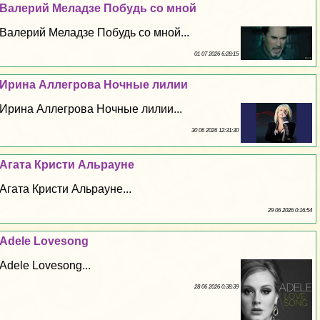
Валерий Меладзе Побудь со мной
Валерий Меладзе Побудь со мной...
01 07 2026 6:28:15
Ирина Аллегрова Ночные лилии
Ирина Аллегрова Ночные лилии...
30 06 2026 12:31:30
Агата Кристи Альрауне
Агата Кристи Альрауне...
29 06 2026 0:16:54
Adele Lovesong
Adele Lovesong...
28 06 2026 0:38:39