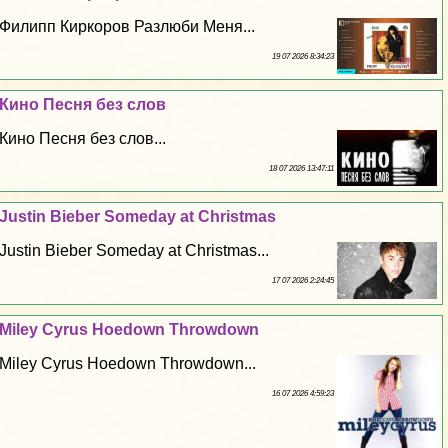
Филипп Киркоров Разлюби Меня...
19 07 2026 8:34:23
Кино Песня без слов
Кино Песня без слов...
18 07 2026 13:47:11
Justin Bieber Someday at Christmas
Justin Bieber Someday at Christmas...
17 07 2026 2:24:45
Miley Cyrus Hoedown Throwdown
Miley Cyrus Hoedown Throwdown...
16 07 2026 4:59:23