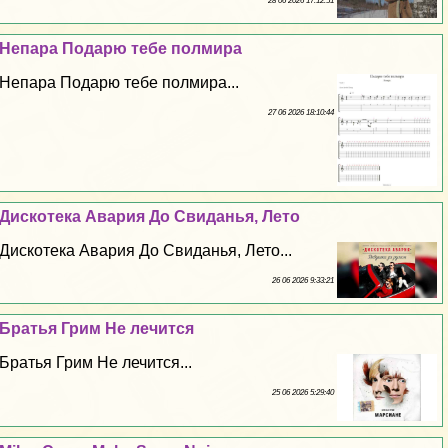
28 06 2026 17:12:51
Непара Подарю тебе полмира
Непара Подарю тебе полмира...
27 06 2026 18:10:44
Дискотека Авария До Свиданья, Лето
Дискотека Авария До Свиданья, Лето...
26 06 2026 9:33:21
Братья Грим Не лечится
Братья Грим Не лечится...
25 06 2026 5:29:40