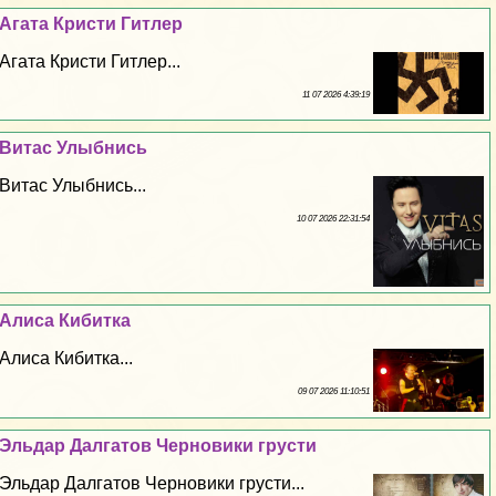
Агата Кристи Гитлер
Агата Кристи Гитлер...
11 07 2026 4:39:19
Витас Улыбнись
Витас Улыбнись...
10 07 2026 22:31:54
Алиса Кибитка
Алиса Кибитка...
09 07 2026 11:10:51
Эльдар Далгатов Черновики грусти
Эльдар Далгатов Черновики грусти...