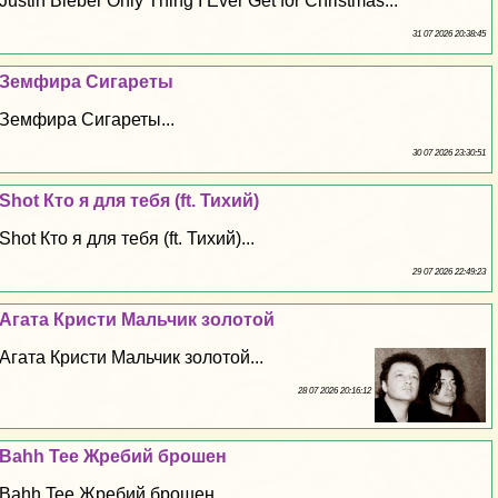
Justin Bieber Only Thing I Ever Get for Christmas...
31 07 2026 20:38:45
Земфира Сигареты
Земфира Сигареты...
30 07 2026 23:30:51
Shot Кто я для тебя (ft. Тихий)
Shot Кто я для тебя (ft. Тихий)...
29 07 2026 22:49:23
Агата Кристи Мальчик золотой
Агата Кристи Мальчик золотой...
28 07 2026 20:16:12
Bahh Tee Жребий брошен
Bahh Tee Жребий брошен...