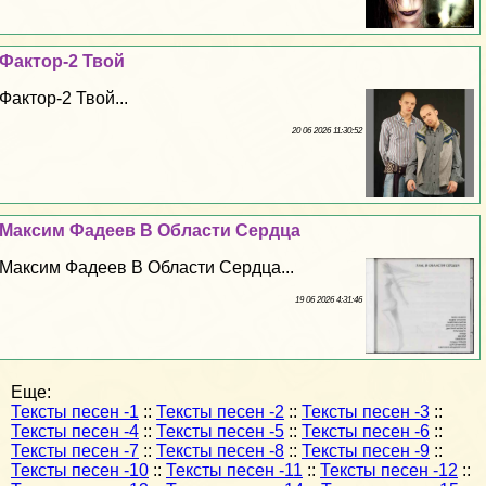
Фактор-2 Твой
Фактор-2 Твой...
20 06 2026 11:30:52
Максим Фадеев В Области Сердца
Максим Фадеев В Области Сердца...
19 06 2026 4:31:46
Еще:
Тексты песен -1
::
Тексты песен -2
::
Тексты песен -3
::
Тексты песен -4
::
Тексты песен -5
::
Тексты песен -6
::
Тексты песен -7
::
Тексты песен -8
::
Тексты песен -9
::
Тексты песен -10
::
Тексты песен -11
::
Тексты песен -12
::