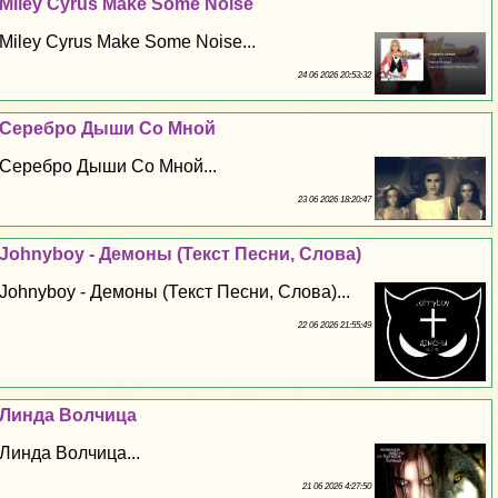
Miley Cyrus Make Some Noise
Miley Cyrus Make Some Noise...
24 06 2026 20:53:32
Серебро Дыши Со Мной
Серебро Дыши Со Мной...
23 06 2026 18:20:47
Johnyboy - Демоны (Текст Песни, Слова)
Johnyboy - Демоны (Текст Песни, Слова)...
22 06 2026 21:55:49
Линда Волчица
Линда Волчица...
21 06 2026 4:27:50