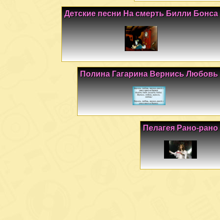
Детские песни На смерть Билли Бонса
Полина Гагарина Вернись Любовь
Пелагея Рано-рано