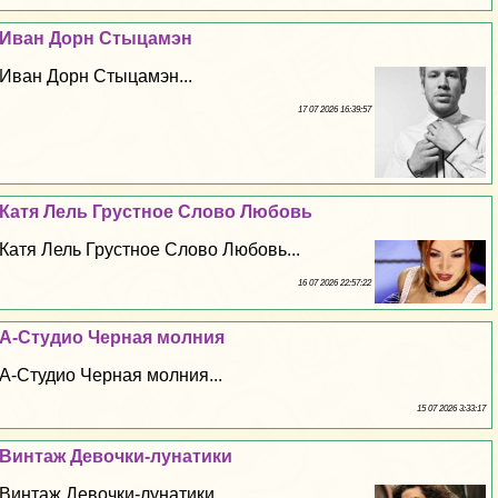
Иван Дорн Стыцамэн
Иван Дорн Стыцамэн...
17 07 2026 16:39:57
Катя Лель Грустное Слово Любовь
Катя Лель Грустное Слово Любовь...
16 07 2026 22:57:22
А-Студио Черная молния
А-Студио Черная молния...
15 07 2026 3:33:17
Винтаж Дeвoчки-лунатики
Винтаж Дeвoчки-лунатики...