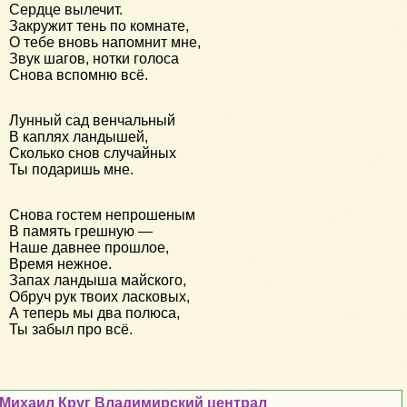
Сердце вылечит.
Закружит тень по комнате,
О тебе вновь напомнит мне,
Звук шагов, нотки голоса
Снова вспомню всё.
Лунный сад венчальный
В каплях ландышей,
Сколько снов случайных
Ты подаришь мне.
Снова гостем непрошеным
В память грешную —
Наше давнее прошлое,
Время нежное.
Запах ландыша майского,
Обруч рук твоих ласковых,
А теперь мы два полюса,
Ты забыл про всё.
Михаил Круг Владимирский централ