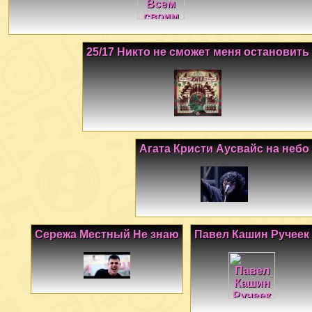
25/17 Никто не сможет меня остановить
Агата Кристи Аусвайс на небо
Сережа Местный Не знаю
Павел Кашин Ручеек