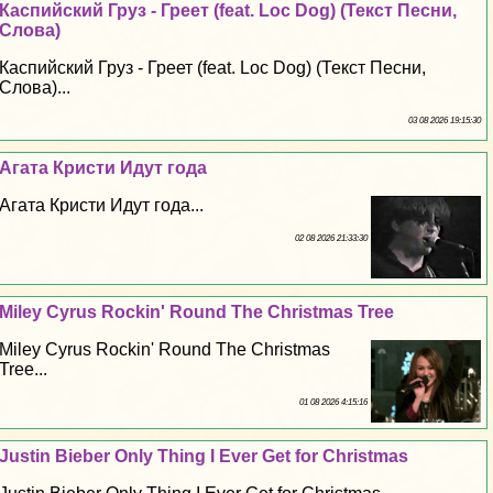
Каспийский Груз - Греет (feat. Loc Dog) (Текст Песни,
Слова)
Каспийский Груз - Греет (feat. Loc Dog) (Текст Песни,
Слова)...
03 08 2026 19:15:30
Агата Кристи Идут года
Агата Кристи Идут года...
02 08 2026 21:33:30
Miley Cyrus Rockin' Round The Christmas Tree
Miley Cyrus Rockin' Round The Christmas
Tree...
01 08 2026 4:15:16
Justin Bieber Only Thing I Ever Get for Christmas