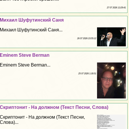
27 07 2026 13:29:41
Михаил Шуфутинский Саня
Михаил Шуфутинский Саня...
26 07 2026 23:55:12
Eminem Steve Berman
Eminem Steve Berman...
25 07 2026 1:30:51
Скриптонит - На должном (Текст Песни, Слова)
Скриптонит - На должном (Текст Песни,
Слова)...