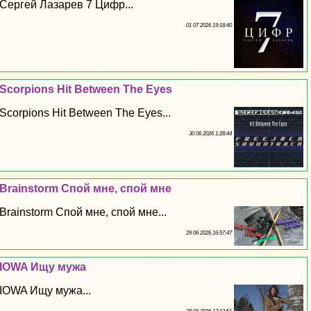
Сергeй Лазарев 7 Цифр...
01 07 2026 19:18:40
Scorpions Hit Between The Eyes
Scorpions Hit Between The Eyes...
30 06 2026 1:28:44
Brainstorm Спой мне, спой мне
Brainstorm Спой мне, спой мне...
29 06 2026 16:57:47
IOWA Ищу мужа
IOWA Ищу мужа...